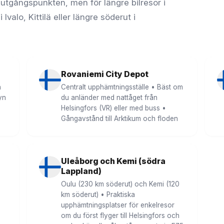
utgångspunkten, men för längre bilresor i
valo, Kittilä eller längre söderut i
Rovaniemi City Depot
n
Centralt upphämtningsställe • Bäst om
yn
du anländer med nattåget från
Helsingfors (VR) eller med buss •
Gångavstånd till Arktikum och floden
Uleåborg och Kemi (södra
Lappland)
Oulu (230 km söderut) och Kemi (120
km söderut) • Praktiska
upphämtningsplatser för enkelresor
om du först flyger till Helsingfors och