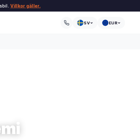
sbil.
Villkor gäller.
SV
EUR
emi