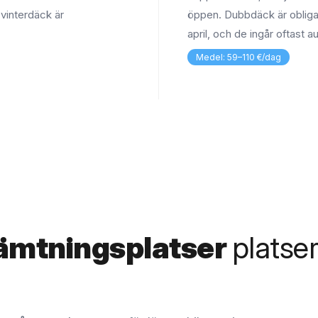
 vinterdäck är
öppen. Dubbdäck är obligat
april, och de ingår oftast a
Medel: 59–110 €/dag
ämtningsplatser
platser