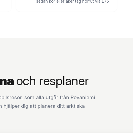
sedan kör eller åker tåg norrut via E75
rna
och resplaner
bilsresor, som alla utgår från Rovaniemi
 hjälper dig att planera ditt arktiska