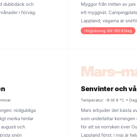
ed dubbdäck och
Myggor från mitten av juni t
månader i förväg.
ett myggnät. Campingplats
Lappland; vägarna är snöfri
Högsäsong: 89–180 €/dag
Mars–m
en
Senvinter och vå
timmar
Temperatur: -8 till 8 °C • Dag
ongen: rödguldiga
Mars erbjuder det bästa av
ligt mörka himlar
som underlättar körningen o
v augusti och
för att se norrsken över Oun
första snön
Lappland först; i maj är hel