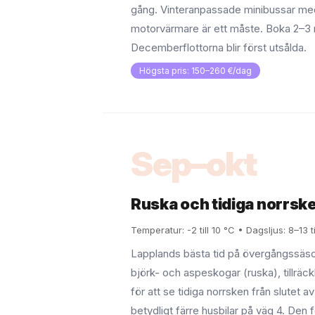
gång. Vinteranpassade minibussar m
motorvärmare är ett måste. Boka 2–3 
Decemberflottorna blir först utsålda.
Högsta pris: 150–260 €/dag
Sep–okt
Ruska och tidiga norrsk
Temperatur: -2 till 10 °C • Dagsljus: 8–13 
Lapplands bästa tid på övergångssäs
björk- och aspeskogar (ruska), tillräck
för att se tidiga norrsken från slutet a
betydligt färre husbilar på väg 4. Den 