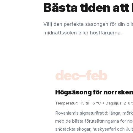
Bästa tiden att
Välj den perfekta säsongen för din bil
midnattssolen eller höstfärgerna.
dec–feb
Högsäsong för norrske
Temperatur: -15 till -5 °C • Dagsljus: 2–6 
Rovaniemis signaturårstid: långa, mörk
med de bästa förutsättningarna för no
snötäckta skogar, huskysafari och Jult