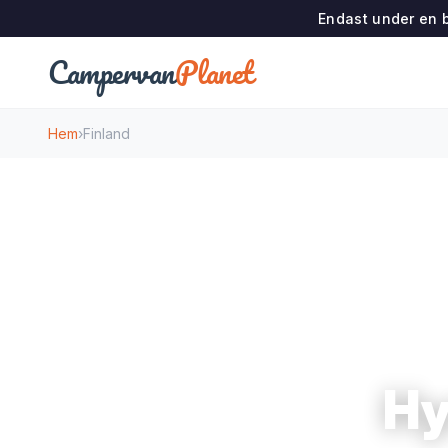
Endast under en b
Campervan
Planet
Hem
›
Finland
Hy