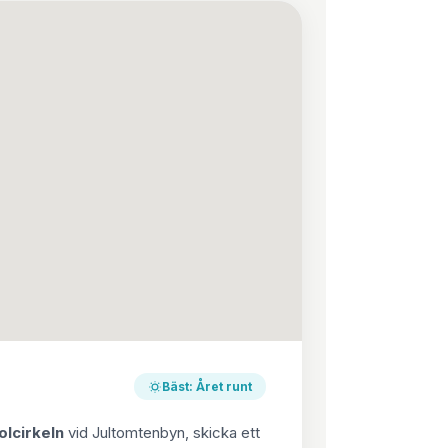
Bäst: Året runt
olcirkeln
vid Jultomtenbyn, skicka ett