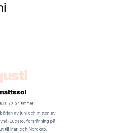
mi
usti
nattssol
ljus: 20–24 timmar
 början av juni och mitten av
i Pyhä-Luosto, forsränning på
t till Inari och Nordkap.