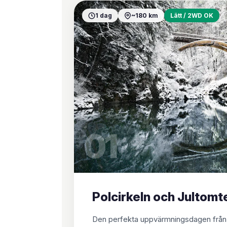
1 dag
~180 km
Lätt / 2WD OK
01
Polcirkeln och Jultomt
Den perfekta uppvärmningsdagen från R