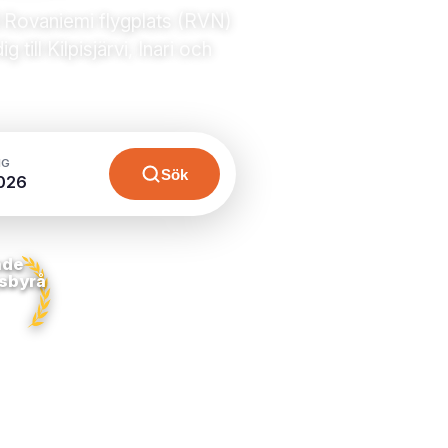
på Rovaniemi flygplats (RVN)
ill Kilpisjärvi, Inari och
NG
Sök
026
nde
sbyrå