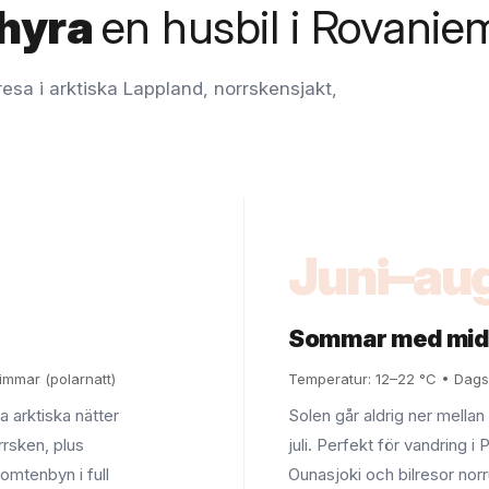
 hyra
en husbil i Rovanie
resa i arktiska Lappland, norrskensjakt,
Juni–aug
n
Sommar med mid
timmar (polarnatt)
Temperatur: 12–22 °C • Dags
a arktiska nätter
Solen går aldrig ner mellan
rrsken, plus
juli. Perfekt för vandring 
omtenbyn i full
Ounasjoki och bilresor norru