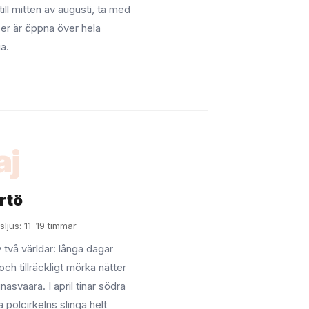
ill mitten av augusti, ta med
er är öppna över hela
a.
aj
rtö
sljus: 11–19 timmar
 två världar: långa dagar
ch tillräckligt mörka nätter
asvaara. I april tinar södra
a polcirkelns slinga helt