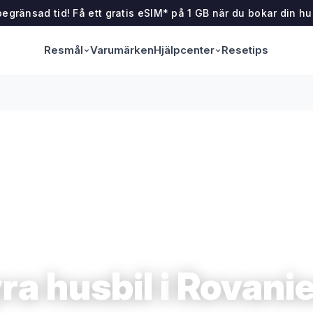
egränsad tid! Få ett gratis eSIM* på 1 GB när du bokar din hu
Resmål
Hjälpcenter
Varumärken
Resetips
ra husbil i
Rovani