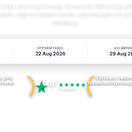
a finska uthyrningsföretag i Rovaniemi. Hämta bilen 
rkeln, jaga norrskenet, besök Jultomtenbyn och ta dig t
Nordkapp.
UPPHÄMTNING
AVLÄMNI
22 Aug 2026
29 Aug 2
a pris
Världens leda
nterat
husbilsuthyrning
4,7
★★★★★
Trustpilot