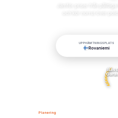
Jämför priser från pålitlig
och kör norrut över polci
UPPHÄMTNINGSPLATS
Rovaniemi
Bäst
Gara
Planering