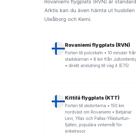
Rovaniemi flygplats (RVN) är standard
Arktis kan du även hämta ut husbilen i I
Uleåborg och Kemi.
Rovaniemi flygplats (RVN)
Porten till polcirkeln • 10 minuter frå
stadskärnan • 8 km från Jultomtenb
• direkt anslutning till väg 4 (E75)
Kittilä flygplats (KTT)
Porten till skidorterna • 150 km
nordväst om Rovaniemi • Betjänar
Levi, Ylläs och Pallas-Yllästunturi-
fjällen, populära vintermål för
enkelresor