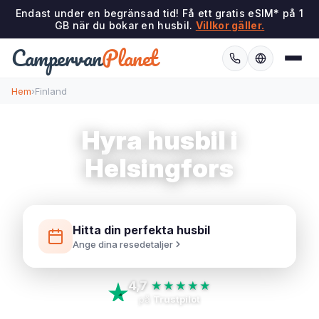
Endast under en begränsad tid! Få ett gratis eSIM* på 1
GB när du bokar en husbil.
Villkor gäller.
Campervan
Planet
Hem
›
Finland
Hyra husbil i
Helsingfors
Hitta din perfekta husbil
Ange dina resedetaljer
4,7
★★★★★
på
Trustpilot