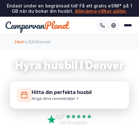
Endast under en begränsad tid! Få ett gratis eSIM* på 1
GB när du bokar din husbil.
Allmänna villkor gäller.
Campervan
Planet
Hem
›
USA
›
Denver
Hyra husbil i Denver
Hitta din perfekta husbil
Ange dina resedetaljer
4,7
★★★★★
på
Trustpilot