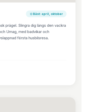
Bäst: april, oktober
sk prägel. Slingra dig längs den vackra
d och Umag, med badvikar och
vslappnad första husbilsresa.