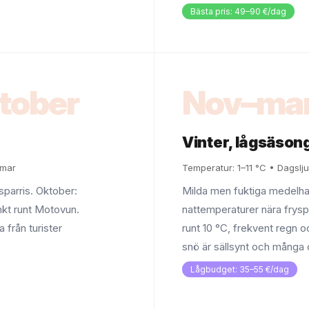
Bästa pris: 49–90 €/dag
ktober
Nov–ma
Vinter, lågsäson
mmar
Temperatur: 1–11 °C • Dagslju
 sparris. Oktober:
Milda men fuktiga medelha
unkt runt Motovun.
nattemperaturer nära frys
a från turister
runt 10 °C, frekvent regn o
snö är sällsynt och många 
Lågbudget: 35–55 €/dag