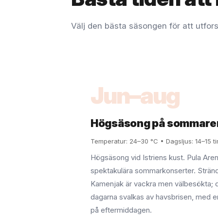
Välj den bästa säsongen för att utfors
Jun–aug
Högsäsong på sommare
Temperatur: 24–30 °C • Dagsljus: 14–15 t
Högsäsong vid Istriens kust. Pula Are
spektakulära sommarkonserter. Strän
Kamenjak är vackra men välbesökta; d
dagarna svalkas av havsbrisen, med 
på eftermiddagen.