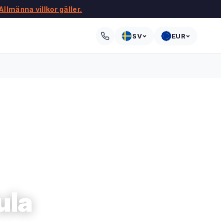
Allmänna villkor gäller.
SV
EUR
ula