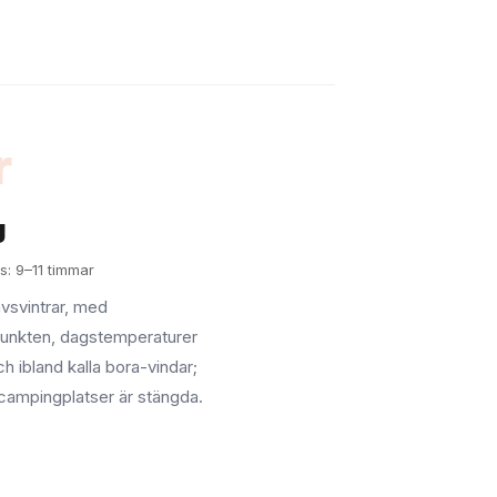
r
g
s: 9–11 timmar
vsvintrar, med
punkten, dagstemperaturer
ch ibland kalla bora-vindar;
campingplatser är stängda.