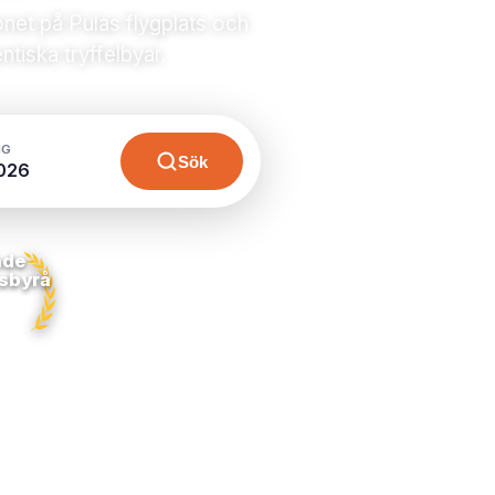
net på Pulas flygplats och
tiska tryffelbyar.
NG
Sök
026
nde
sbyrå