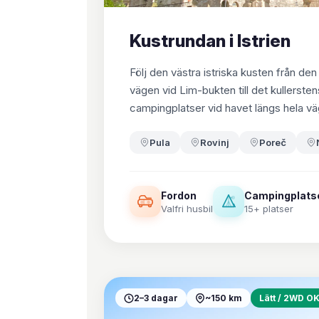
Kustrundan i Istrien
Följ den västra istriska kusten från d
vägen vid Lim-bukten till det kullers
campingplatser vid havet längs hela vä
Pula
Rovinj
Poreč
Fordon
Campingplats
Valfri husbil
15+ platser
2–3 dagar
~150 km
Lätt / 2WD O