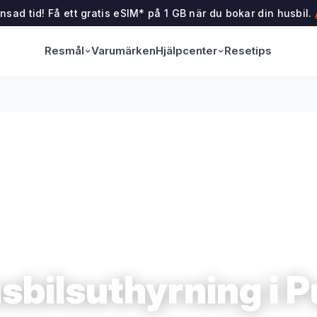
sad tid! Få ett gratis eSIM* på 1 GB när du bokar din husbil.
Resmål
Hjälpcenter
Varumärken
Resetips
sbilsuthyrning i P