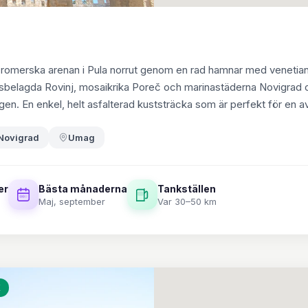
en romerska arenan i Pula norrut genom en rad hamnar med venetian
tensbelagda Rovinj, mosaikrika Poreč och marinastäderna Novigra
gen. En enkel, helt asfalterad kuststräcka som är perfekt för en a
Novigrad
Umag
er
Bästa månaderna
Tankställen
Maj, september
Var 30–50 km
K