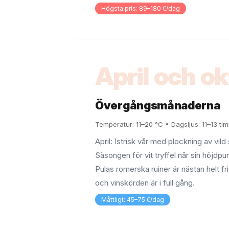
Högsta pris: 89–180 €/dag
April och o
Övergångsmånaderna
Temperatur: 11–20 °C • Dagsljus: 11–13 ti
April: Istrisk vår med plockning av vild
Säsongen för vit tryffel når sin höjdp
Pulas romerska ruiner är nästan helt fri
och vinskörden är i full gång.
Måttligt: 45–75 €/dag