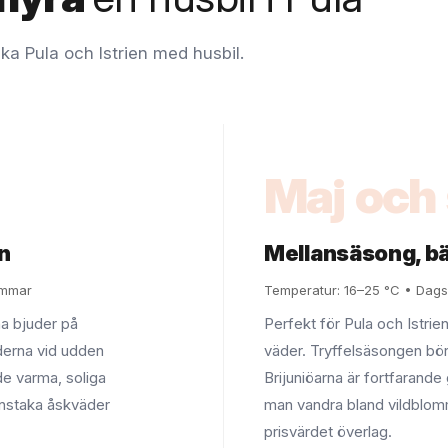
ka Pula och Istrien med husbil.
Maj och
n
Mellansäsong, bä
immar
Temperatur: 16–25 °C • Dagsl
na bjuder på
Perfekt för Pula och Istrie
derna vid udden
väder. Tryffelsäsongen bö
e varma, soliga
Brijuniöarna är fortfarand
enstaka åskväder
man vandra bland vildblom
prisvärdet överlag.