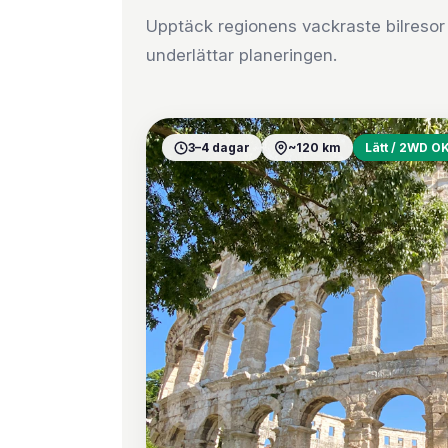
Upptäck regionens vackraste bilresor 
underlättar planeringen.
3–4 dagar
~120 km
Lätt / 2WD O
01