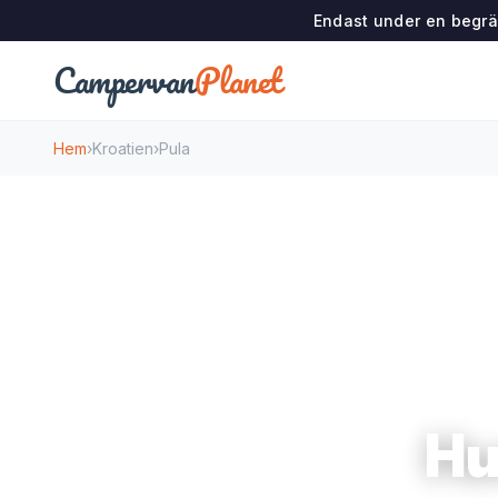
Endast under en begrän
Campervan
Planet
Hem
›
Kroatien
›
Pula
Hu