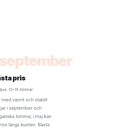
 september
sta pris
jus: 12–15 timmar
n med varmt och stabilt
rjar i september och
e ganska tomma; i maj kan
mor längs kusten. Bästa