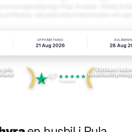
 och husvagnsuthyrning i Pula,
Kroatien
. Hämta fordo
 amfiteatrar, den pittoreska istriska kusten och auten
UPPHÄMTNING
AVLÄMNI
21 Aug 2026
28 Aug 2
a pris
Världens leda
nterat
husbilsuthyrning
4,7
★★★★★
Trustpilot
 hyra
en husbil i Pula