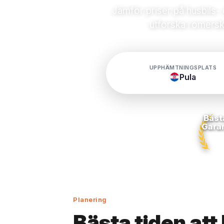
Jämför priser på husbils-
utforska romerska
UPPHÄMTNINGSPLATS
Pula
Bäst
Gara
Planering
Bästa tiden att