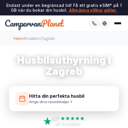
Endast under en begränsad tid! Få ett gratis eSIM* på 1
GB när du bokar din husbil.
Allmänna villkor gäller.
Campervan
Planet
Hem
›
Kroatien
›
Zagreb
Husbilsuthyrning i
Zagreb
Hitta din perfekta husbil
Ange dina resedetaljer
4,7
★★★★★
på
Trustpilot