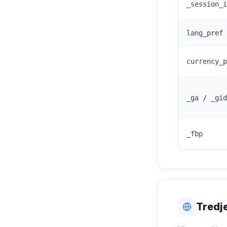
_session_i
lang_pref
currency_p
_ga / _gid
_fbp
Tredj