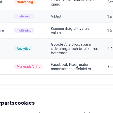
Se
d
Nödvändig
igång
Viktigt
1 år
Inställning
Kommer ihåg ditt val av
1 år
ref
Inställning
valuta
Google Analytics, spårar
sidvisningar och besökarnas
2 å
Analytics
beteende
Facebook Pixel, mäter
3 
Marknadsföring
annonsernas effektivitet
epartscookies