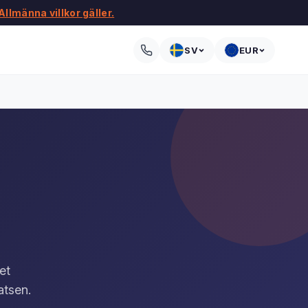
Allmänna villkor gäller.
SV
EUR
et
atsen.