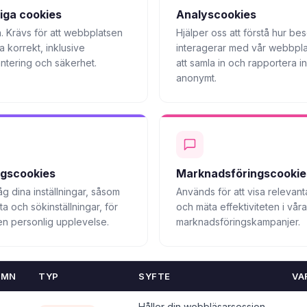
ga cookies
Analyscookies
va. Krävs för att webbplatsen
Hjälper oss att förstå hur be
 korrekt, inklusive
interagerar med vår webbpl
ntering och säkerhet.
att samla in och rapportera i
anonymt.
ingscookies
Marknadsföringscookie
g dina inställningar, såsom
Används för att visa relevan
ta och sökinställningar, för
och mäta effektiviteten i våra
 en personlig upplevelse.
marknadsföringskampanjer.
AMN
TYP
SYFTE
VA
Håller din webbläsarsession