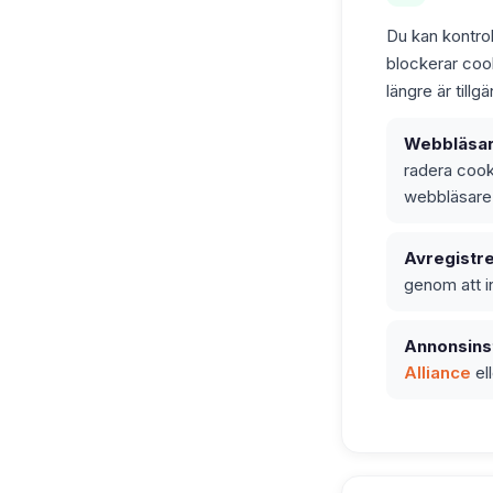
Du kan kontrol
blockerar coo
längre är tillgä
Webbläsari
radera cooki
webbläsare f
Avregistre
genom att in
Annonsinst
Alliance
el