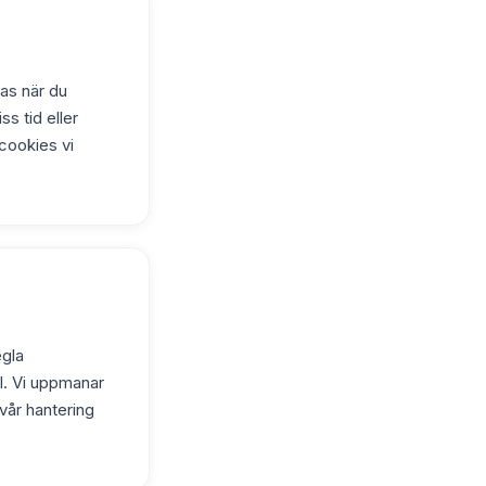
as när du
s tid eller
 cookies vi
egla
äl. Vi uppmanar
vår hantering