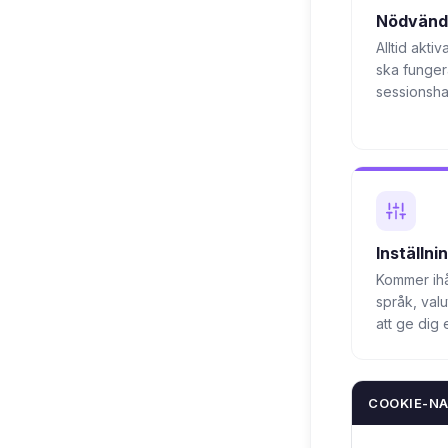
Nödvändi
Alltid akti
ska fungera
sessionsha
Inställn
Kommer ihå
språk, valu
att ge dig
COOKIE-N