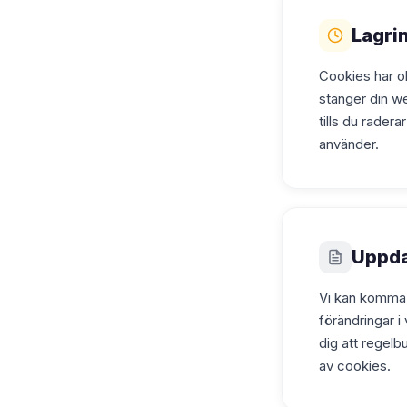
Lagri
Cookies har o
stänger din we
tills du rader
använder.
Uppda
Vi kan komma a
förändringar i
dig att regel
av cookies.