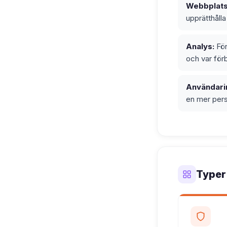
Webbplats
upprätthåll
Analys:
För
och var förb
Användarin
en mer pers
Typer