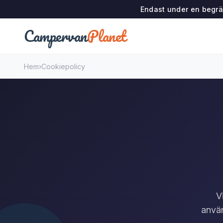
Endast under en begrän
Campervan
Planet
Hem
›
Cookiepolicy
V
använ