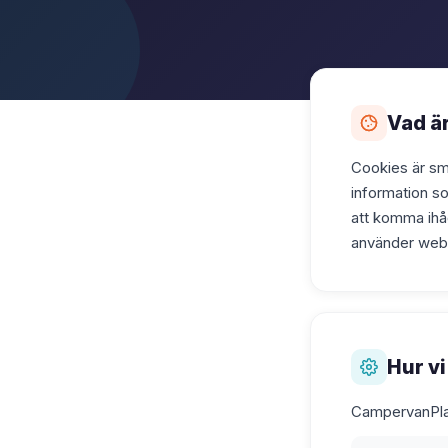
Vad ä
Cookies är små
information s
att komma ihåg
använder web
Hur v
CampervanPlan