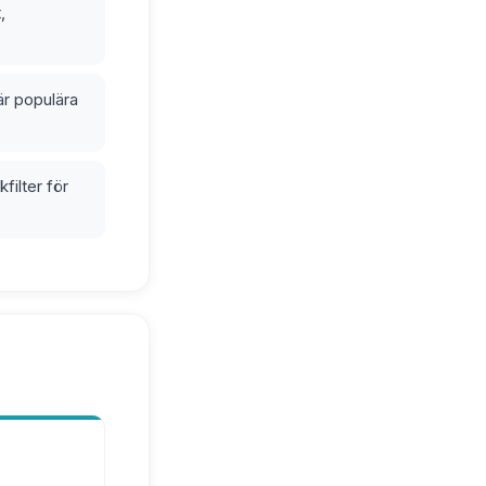
,
är populära
filter för