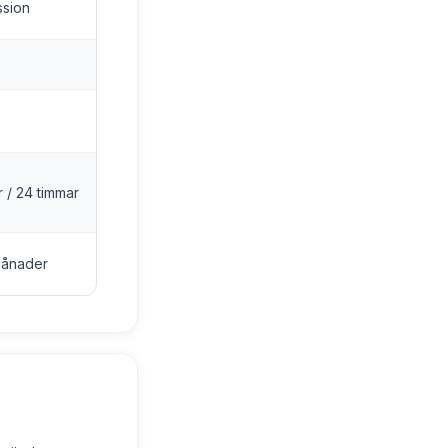
ssion
r / 24 timmar
månader