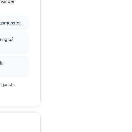
använder
ngsmönster.
ring på
du
 tjänsts