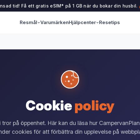
sad tid! Få ett gratis eSIM* på 1 GB när du bokar din husbil.
Resmål
Hjälpcenter
Varumärken
Resetips
Cookie
policy
i tror på öppenhet. Här kan du läsa hur CampervanPlan
der cookies för att förbättra din upplevelse på webbpl