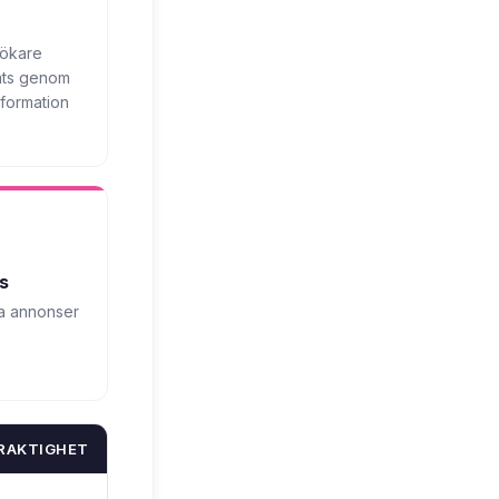
sökare
ats genom
nformation
s
ta annonser
RAKTIGHET