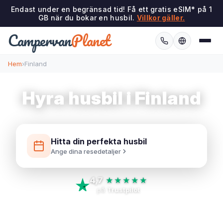
Endast under en begränsad tid! Få ett gratis eSIM* på 1
GB när du bokar en husbil.
Villkor gäller.
Campervan
Planet
Hem
›
Finland
Hyra husbil i Finland
Hitta din perfekta husbil
Ange dina resedetaljer
4,7
★★★★★
på
Trustpilot