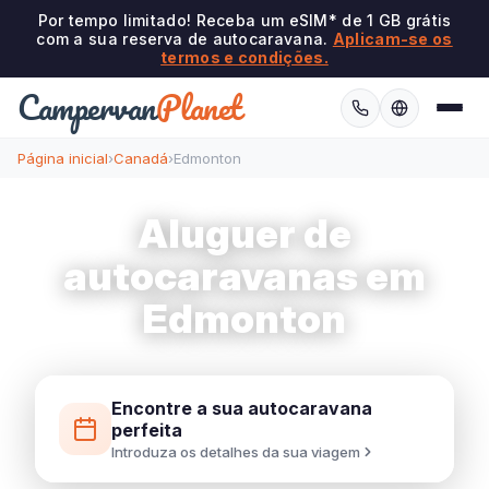
Por tempo limitado! Receba um eSIM* de 1 GB grátis
com a sua reserva de autocaravana.
Aplicam-se os
termos e condições.
Campervan
Planet
Página inicial
›
Canadá
›
Edmonton
Aluguer de
autocaravanas em
Edmonton
Encontre a sua autocaravana
perfeita
Introduza os detalhes da sua viagem