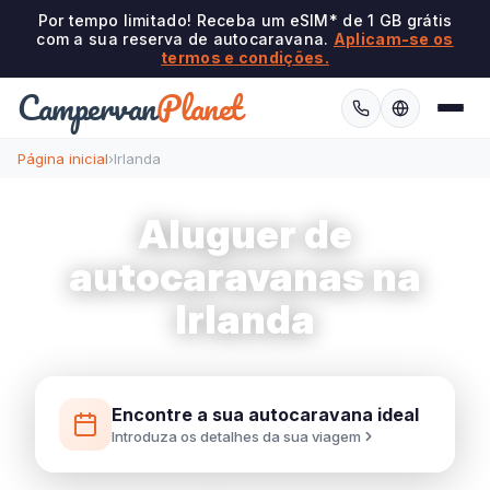
Por tempo limitado! Receba um eSIM* de 1 GB grátis
com a sua reserva de autocaravana.
Aplicam-se os
termos e condições.
Campervan
Planet
Página inicial
›
Irlanda
Aluguer de
autocaravanas na
Irlanda
Encontre a sua autocaravana ideal
Introduza os detalhes da sua viagem