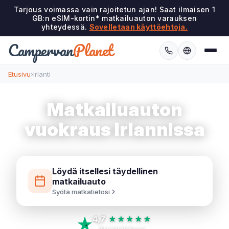
Tarjous voimassa vain rajoitetun ajan! Saat ilmaisen 1
GB:n eSIM-kortin* matkailuauton varauksen
yhteydessä.
Sovelletaan käyttöehtoja.
Campervan
Planet
Etusivu
›
Irlanti
Matkailuauton
vuokraus Irlannissa
Löydä itsellesi täydellinen
matkailuauto
Syötä matkatietosi
4,7
★★★★★
Trustpilot
issa