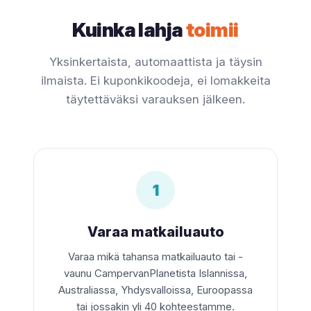
Kuinka lahja
toimii
Yksinkertaista, automaattista ja täysin
ilmaista. Ei kuponkikoodeja, ei lomakkeita
täytettäväksi varauksen jälkeen.
1
Varaa matkailuauto
Varaa mikä tahansa matkailuauto tai -
vaunu CampervanPlanetista Islannissa,
Australiassa, Yhdysvalloissa, Euroopassa
tai jossakin yli 40 kohteestamme.