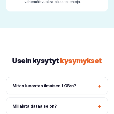
vähimmäisvuokra-aikaa tai ehtoja.
Usein kysytyt
kysymykset
+
Miten lunastan ilmaisen 1 GB:n?
Sinun ei tarvitse tehdä mitään. Heti kun
matkailuauton tai -vaunun varauksesi on vahvistettu
+
Millaista dataa se on?
CampervanPlanetissa, olet automaattisesti mukana