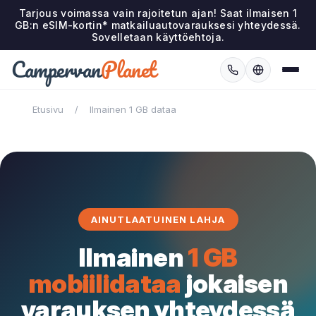
Tarjous voimassa vain rajoitetun ajan! Saat ilmaisen 1
GB:n eSIM-kortin* matkailuautovarauksesi yhteydessä.
Sovelletaan käyttöehtoja.
Campervan
Planet
Etusivu
/
Ilmainen 1 GB dataa
AINUTLAATUINEN LAHJA
Ilmainen
1 GB
mobiilidataa
jokaisen
varauksen yhteydessä