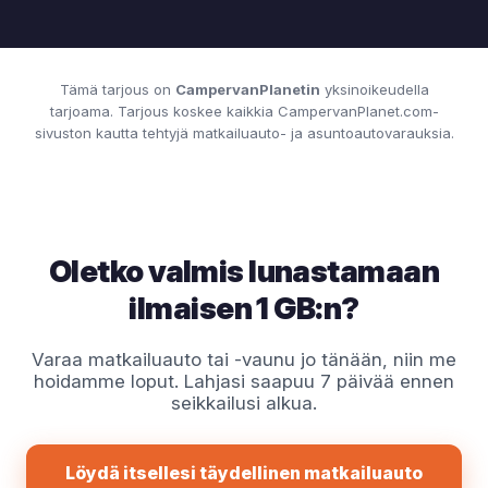
Tämä tarjous on
CampervanPlanetin
yksinoikeudella
tarjoama. Tarjous koskee kaikkia CampervanPlanet.com-
sivuston kautta tehtyjä matkailuauto- ja asuntoautovarauksia.
Oletko valmis lunastamaan
ilmaisen 1 GB:n?
Varaa matkailuauto tai -vaunu jo tänään, niin me
hoidamme loput. Lahjasi saapuu 7 päivää ennen
seikkailusi alkua.
Löydä itsellesi täydellinen matkailuauto