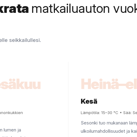
krata
matkailuauton vuo
le seikkailullesi.
esäkuu
Heinä–e
Kesä
onnonkukkien
Lämpötila: 15–30 °C • Sää: Se
Sesonki tuo mukanaan lämp
n lumen ja
ulkoilumahdollisuudet ja k