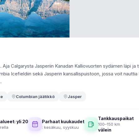
 Aja Calgarysta Jasperiin Kanadan Kalliovuorten sydämen läpi ja tu
ia Icefieldiin sekä Jasperin kansallispuistoon, jossa voit nauttia 
.
se
Columbian jäätikkö
Jasper
Tankkauspaikat
alueet: yli 20
Parhaat kuukaudet
100–150 km
rella
: kesäkuu, syyskuu
välein