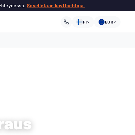
 yhteydessä.
Sovelletaan käyttöehtoja.
FI
EUR
raus