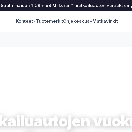
! Saat ilmaisen 1 GB:n eSIM-kortin* matkailuauton varauksen
Kohteet
Ohjekeskus
Tuotemerkit
Matkavinkit
kailuautojen vuok