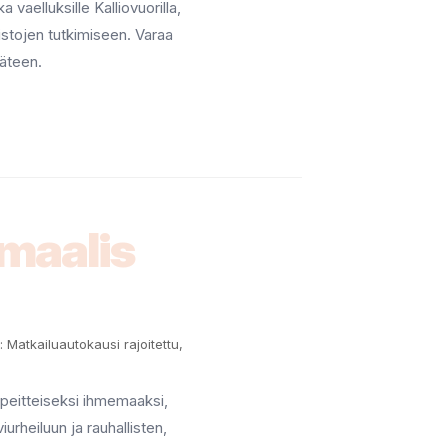
 vaelluksille Kalliovuorilla,
uistojen tutkimiseen. Varaa
käteen.
maalis
 Matkailuautokausi rajoitettu,
peitteiseksi ihmemaaksi,
iurheiluun ja rauhallisten,