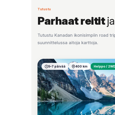
Tutustu
Parhaat reitit
j
Tutustu Kanadan ikonisimpiin road trip
suunnittelussa aitoja karttoja.
5–7 päivää
400 km
Helppo / 2W