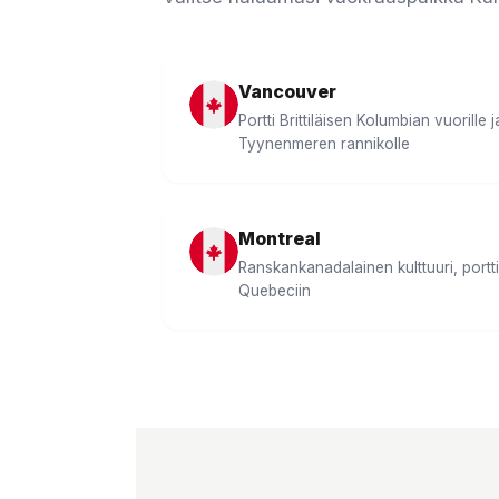
Vancouver
Portti Brittiläisen Kolumbian vuorille j
Tyynenmeren rannikolle
Montreal
Ranskankanadalainen kulttuuri, portti
Quebeciin