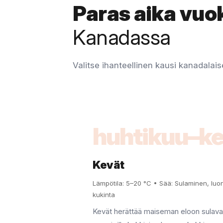
Paras aika vuo
Kanadassa
Valitse ihanteellinen kausi kanadalaisel
huhtikuu–k
Kevät
Lämpötila: 5–20 °C • Sää: Sulaminen, lu
kukinta
Kevät herättää maiseman eloon sulava