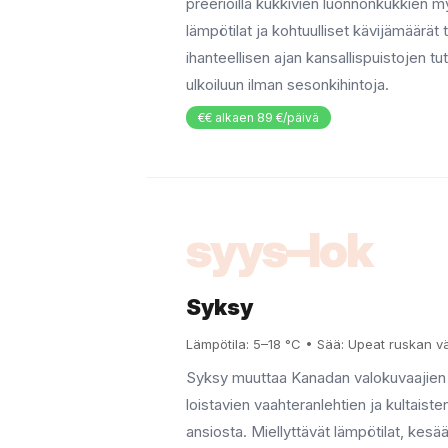
preerioilla kukkivien luonnonkukkien 
lämpötilat ja kohtuulliset kävijämäärät 
ihanteellisen ajan kansallispuistojen tu
ulkoiluun ilman sesonkihintoja.
€€ alkaen 89 €/päivä
syys–lok
Syksy
Lämpötila: 5–18 °C • Sää: Upeat ruskan vär
Syksy muuttaa Kanadan valokuvaajien p
loistavien vaahteranlehtien ja kultaist
ansiosta. Miellyttävät lämpötilat, kes