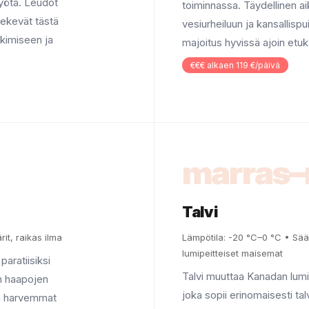
myötä. Leudot
toiminnassa. Täydellinen aika
tekevät tästä
vesiurheiluun ja kansallisp
tkimiseen ja
majoitus hyvissä ajoin etu
€€€ alkaen 119 €/päivä
marras–
Talvi
it, raikas ilma
Lämpötila: -20 °C–0 °C • Sää:
lumipeitteiset maisemat
aratiisiksi
Talvi muuttaa Kanadan lumi
en haapojen
joka sopii erinomaisesti talv
ää harvemmat