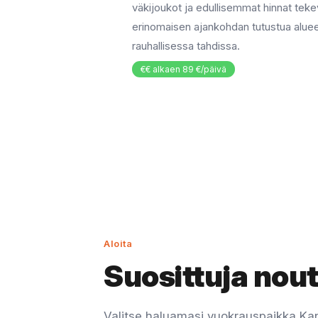
väkijoukot ja edullisemmat hinnat teke
erinomaisen ajankohdan tutustua alu
rauhallisessa tahdissa.
€€ alkaen 89 €/päivä
Aloita
Suosittuja nou
Valitse haluamasi vuokrauspaikka Ka