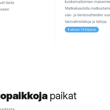
koskemattomien maisemien
vät tästä
Matkailuautolla matkustami
eeseen
sää- ja tieolosuhteiden vuoks
talvivalmisteluja ja taitoja.
€ alkaen 79 €/päivä
topaikkoja
paikat
nadasta.