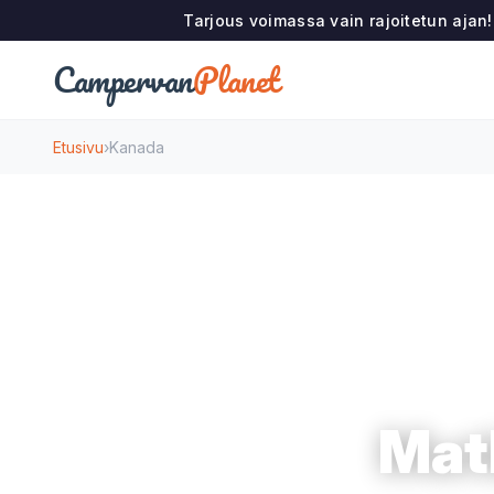
Tarjous voimassa vain rajoitetun ajan
Campervan
Planet
Etusivu
›
Kanada
Mat