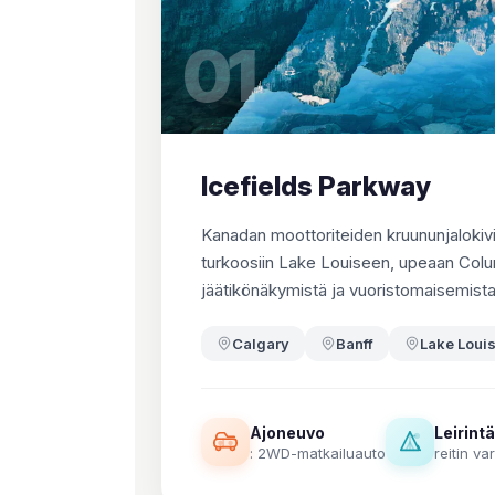
01
Icefields Parkway
Kanadan moottoriteiden kruununjalokivi.
turkoosiin Lake Louiseen, upeaan Columb
jäätikönäkymistä ja vuoristomaisemista
Calgary
Banff
Lake Loui
Ajoneuvo
Leirintä
: 2WD-matkailuauto
reitin var