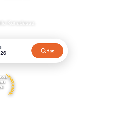
alla Kanadassa.
S
Hae
026
ava
en
ys