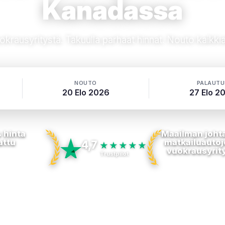
Kanadassa
uokrausyritystä. Takuulla parhaat hinnat. Nouto kaikki
NOUTO
PALAUTU
20 Elo 2026
27 Elo 2
 hinta
Maailman joht
attu
matkailuautoj
4,7
★★★★★
vuokrausyrit
Trustpilot