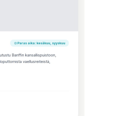
Paras aika: kesäkuu, syyskuu
tustu Banffin kansallispuistoon,
loputtomista vaellusreiteistä,