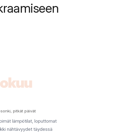
kraamiseen
lokuu
sonki, pitkät päivät
imät lämpötilat, loputtomat
aikki nähtävyydet täydessä