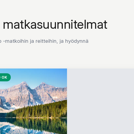
a matkasuunnitelmat
 -matkoihin ja reitteihin, ja hyödynnä
D OK