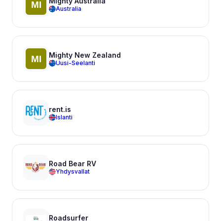
Mighty Australia
Australia
Mighty New Zealand
Uusi-Seelanti
rent.is
Islanti
Road Bear RV
Yhdysvallat
Roadsurfer