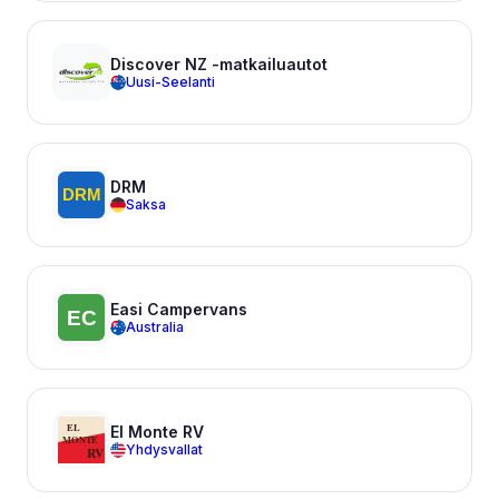
Discover NZ -matkailuautot
Uusi-Seelanti
DRM
Saksa
Easi Campervans
Australia
El Monte RV
Yhdysvallat