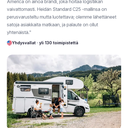
America on ainoa brändi, joka hoitaa logistiikan
vaivattomasti. Heidän Standard C25 -mallinsa on
perusvarusteltu mutta luotettava; olemme lähettäneet
satoja asiakkaita matkaan, ja palaute on ollut
yhtenäistä."
Yhdysvallat · yli 130 toimipistettä