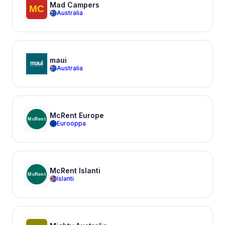
Mad Campers
Australia
maui
Australia
McRent Europe
Eurooppa
McRent Islanti
Islanti