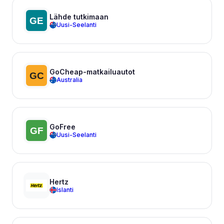
Lähde tutkimaan
Uusi-Seelanti
GoCheap-matkailuautot
Australia
GoFree
Uusi-Seelanti
Hertz
Islanti