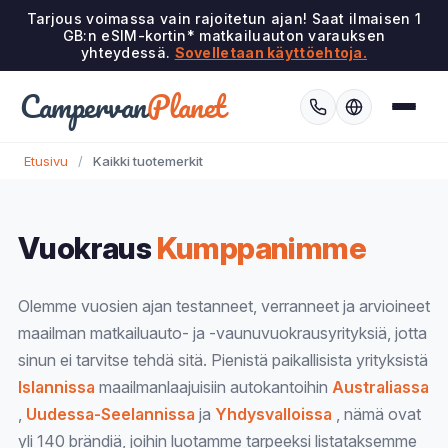
Tarjous voimassa vain rajoitetun ajan! Saat ilmaisen 1
GB:n eSIM-kortin* matkailuauton varauksen
yhteydessä.
Sovelletaan käyttöehtoja.
Campervan
Planet
Etusivu
/
Kaikki tuotemerkit
Vuokraus
Kumppanimme
Olemme vuosien ajan testanneet, verranneet ja arvioineet
maailman matkailuauto- ja -vaunuvuokrausyrityksiä, jotta
sinun ei tarvitse tehdä sitä. Pienistä paikallisista yrityksistä
Islannissa
maailmanlaajuisiin autokantoihin
Australiassa
,
Uudessa-Seelannissa
ja
Yhdysvalloissa
, nämä ovat
yli 140 brändiä, joihin luotamme tarpeeksi listataksemme