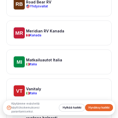
Road Bear RV
Yhdysvallat
Meridian RV Kanada
Kanada
Matkailuautot Italia
Italia
Vanitaly
Italia
Käytämme evästeitä
käyttökokemuksesi
Hylkää kaikki
Hyväksy kaikki
parantamiseksi.
vuokraa helposti