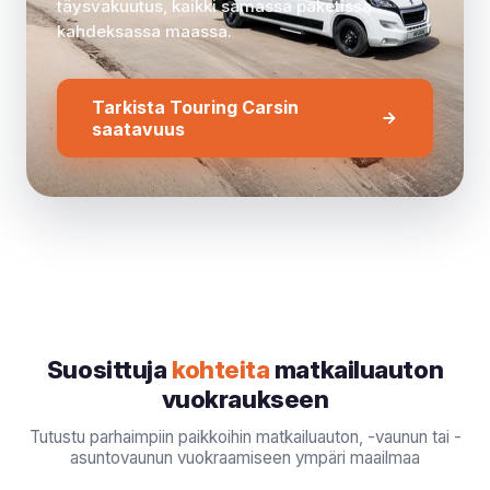
täysvakuutus, kaikki samassa paketissa
mallia ennen varauksen vahvistamista.
kahdeksassa maassa.
Tarkista Touring Carsin
saatavuus
Suosittuja
kohteita
matkailuauton
vuokraukseen
Tutustu parhaimpiin paikkoihin matkailuauton, -vaunun tai -
asuntovaunun vuokraamiseen ympäri maailmaa