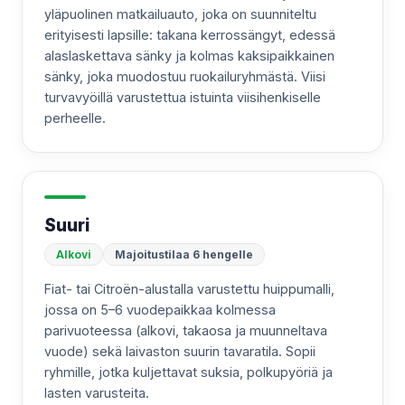
yläpuolinen matkailuauto, joka on suunniteltu
erityisesti lapsille: takana kerrossängyt, edessä
alaslaskettava sänky ja kolmas kaksipaikkainen
sänky, joka muodostuu ruokailuryhmästä. Viisi
turvavyöillä varustettua istuinta viisihenkiselle
perheelle.
Suuri
Alkovi
Majoitustilaa 6 hengelle
Fiat- tai Citroën-alustalla varustettu huippumalli,
jossa on 5–6 vuodepaikkaa kolmessa
parivuoteessa (alkovi, takaosa ja muunneltava
vuode) sekä laivaston suurin tavaratila. Sopii
ryhmille, jotka kuljettavat suksia, polkupyöriä ja
lasten varusteita.