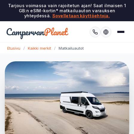
Tarjous voimassa vain rajoitetun ajan! Saat ilmaisen 1
GB:n eSIM-kortin* matkailuauton varauksen
yhteydessä.
Sovelletaan käyttöehtoja.
Campervan
Planet
Etusivu
/
Kaikki merkit
/
Matkailuautot