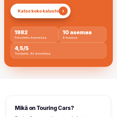
›
Katso koko kalusto
1982
10 asemaa
Perustettu Suomessa
8 maassa
4,5/5
Trustpilot, 92 arvostelua
Mikä on Touring Cars?