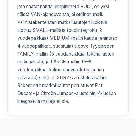
jota saatat nähdä lempinimellä RUDI, on yksi
näistä VAN-ajoneuvoista, ei erillinen malli.
Valmisrakenteisten matkailuautojen luokitus
ulottuu SMALL-mallista (puolintegroitu, 2
vuodepaikkaa) MEDIUM-mallin kautta (enintään
4 vuodepaikkaa, suosituin) alcove-tyyppiseen
FAMILY-malliin (5 vuodepaikkaa, takana lasten
makuualusta) ja LARGE-malliin (5–6
vuodepaikkaa, kolme parivuodetta, suurin
tavaratila) sekä LUXURY-varustelutasoihin.
Rakennetut matkailuautot perustuvat Fiat
Ducato- ja Citroën Jumper -alustoihin; A-luokan
integroituja malleja ei ole.