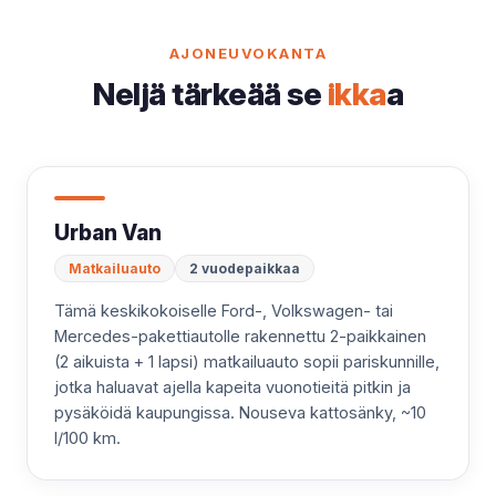
AJONEUVOKANTA
Neljä tärkeää se
ikka
a
Urban Van
Matkailuauto
2 vuodepaikkaa
Tämä keskikokoiselle Ford-, Volkswagen- tai
Mercedes-pakettiautolle rakennettu 2-paikkainen
(2 aikuista + 1 lapsi) matkailuauto sopii pariskunnille,
jotka haluavat ajella kapeita vuonotieitä pitkin ja
pysäköidä kaupungissa. Nouseva kattosänky, ~10
l/100 km.