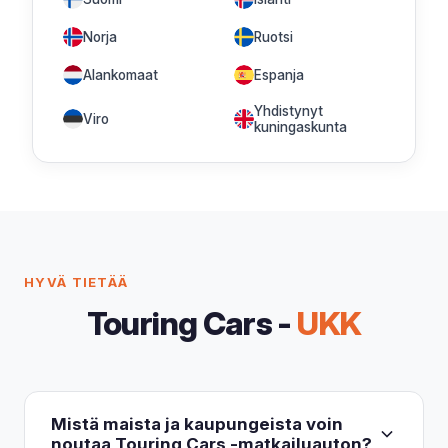
Norja
Ruotsi
Alankomaat
Espanja
Yhdistynyt
Viro
kuningaskunta
HYVÄ TIETÄÄ
Touring Cars -
UKK
Mistä maista ja kaupungeista voin
noutaa Touring Cars -matkailuauton?