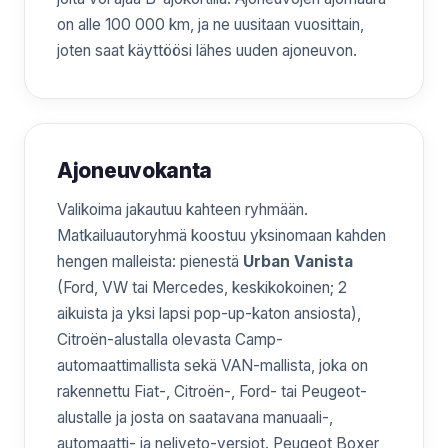
on alle 100 000 km, ja ne uusitaan vuosittain,
joten saat käyttöösi lähes uuden ajoneuvon.
Ajoneuvokanta
Valikoima jakautuu kahteen ryhmään.
Matkailuautoryhmä koostuu yksinomaan kahden
hengen malleista: pienestä
Urban Vanista
(Ford, VW tai Mercedes, keskikokoinen; 2
aikuista ja yksi lapsi pop-up-katon ansiosta),
Citroën-alustalla olevasta Camp-
automaattimallista sekä VAN-mallista, joka on
rakennettu Fiat-, Citroën-, Ford- tai Peugeot-
alustalle ja josta on saatavana manuaali-,
automaatti- ja neliveto-versiot. Peugeot Boxer,