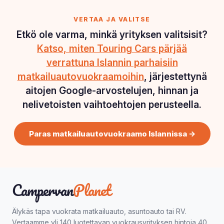
VERTAA JA VALITSE
Etkö ole varma, minkä yrityksen valitsisit?
Katso, miten Touring Cars pärjää
verrattuna Islannin parhaisiin
matkailuautovuokraamoihin
, järjestettynä
aitojen Google-arvostelujen, hinnan ja
nelivetoisten vaihtoehtojen perusteella.
Paras matkailuautovuokraamo Islannissa →
Campervan
Planet
Älykäs tapa vuokrata matkailuauto, asuntoauto tai RV.
Vertaamme yli 140 luotettavan vuokrausyrityksen hintoja 40