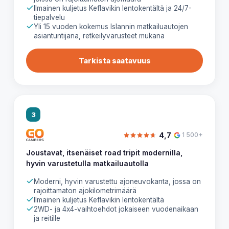
Ilmainen kuljetus Keflavikin lentokentältä ja 24/7-
tiepalvelu
Yli 15 vuoden kokemus Islannin matkailuautojen
asiantuntijana, retkeilyvarusteet mukana
Tarkista saatavuus
3
4,7
1 500+
Joustavat, itsenäiset road tripit modernilla,
hyvin varustetulla matkailuautolla
Moderni, hyvin varustettu ajoneuvokanta, jossa on
rajoittamaton ajokilometrimäärä
Ilmainen kuljetus Keflavikin lentokentältä
2WD- ja 4x4-vaihtoehdot jokaiseen vuodenaikaan
ja reitille