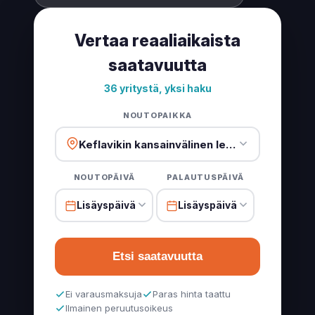
Vertaa reaaliaikaista
saatavuutta
36 yritystä, yksi haku
NOUTOPAIKKA
Keflavikin kansainvälinen lentokenttä (KEF)
NOUTOPÄIVÄ
PALAUTUSPÄIVÄ
Lisäyspäivä
Lisäyspäivä
Etsi saatavuutta
Ei varausmaksuja
Paras hinta taattu
Ilmainen peruutusoikeus