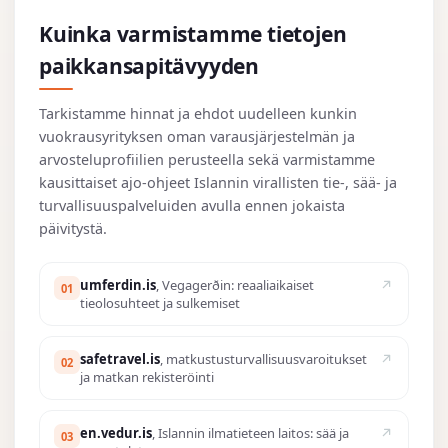
Kuinka varmistamme tietojen
paikkansapitävyyden
Tarkistamme hinnat ja ehdot uudelleen kunkin
vuokrausyrityksen oman varausjärjestelmän ja
arvosteluprofiilien perusteella sekä varmistamme
kausittaiset ajo-ohjeet Islannin virallisten tie-, sää- ja
turvallisuuspalveluiden avulla ennen jokaista
päivitystä.
umferdin.is
, Vegagerðin: reaaliaikaiset
01
tieolosuhteet ja sulkemiset
safetravel.is
, matkustusturvallisuusvaroitukset
02
ja matkan rekisteröinti
en.vedur.is
, Islannin ilmatieteen laitos: sää ja
03