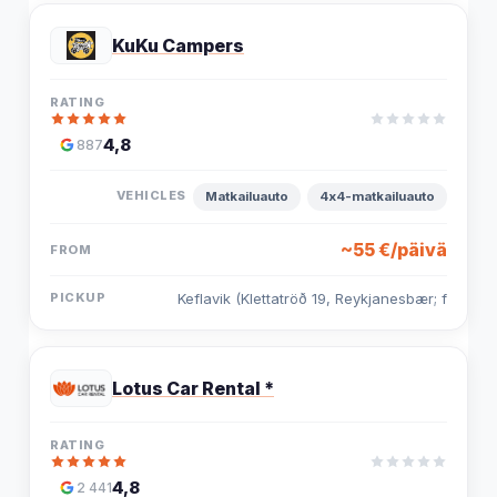
KuKu Campers
4,8
887
Matkailuauto
4x4-matkailuauto
~55 €/päivä
Keflavik (Klettatröð 19, Reykjanesbær; f
Lotus Car Rental *
4,8
2 441