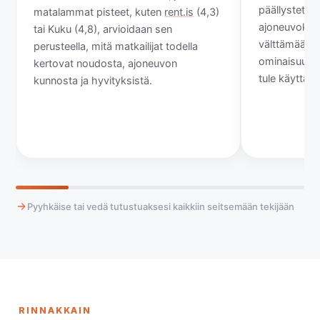
päällystetyll
matalammat pisteet, kuten
rent.is
(4,3)
ajoneuvokant
tai Kuku (4,8), arvioidaan sen
välttämään y
perusteella, mitä matkailijat todella
ominaisuuksi
kertovat noudosta, ajoneuvon
tule käyttäm
kunnosta ja hyvityksistä.
Pyyhkäise tai vedä tutustuaksesi kaikkiin seitsemään tekijään
RINNAKKAIN