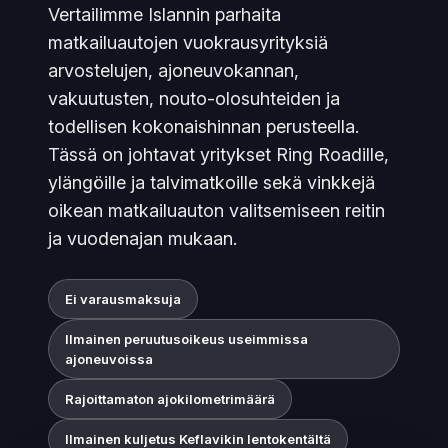
Vertailimme Islannin parhaita
matkailuautojen vuokrausyrityksiä
arvostelujen, ajoneuvokannan,
vakuutusten, nouto-olosuhteiden ja
todellisen kokonaishinnan perusteella.
Tässä on johtavat yritykset Ring Roadille,
ylängöille ja talvimatkoille sekä vinkkejä
oikean matkailuauton valitsemiseen reitin
ja vuodenajan mukaan.
Ei varausmaksuja
Ilmainen peruutusoikeus useimmissa
ajoneuvoissa
Rajoittamaton ajokilometrimäärä
Ilmainen kuljetus Keflavikin lentokentältä