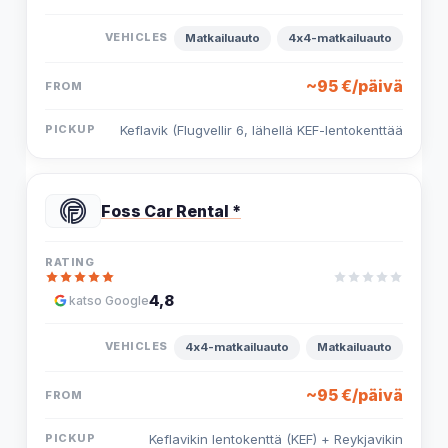
Matkailuauto
4x4-matkailuauto
~95 €/päivä
Keflavik (Flugvellir 6, lähellä KEF-lentokenttää
Foss Car Rental *
4,8
katso Google
4x4-matkailuauto
Matkailuauto
~95 €/päivä
Keflavikin lentokenttä (KEF) + Reykjavikin