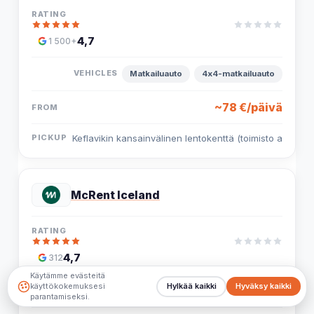
4,7
1 500+
Matkailuauto
4x4-matkailuauto
~78 €/päivä
Keflavikin kansainvälinen lentokenttä (toimisto a
McRent Iceland
4,7
312
Käytämme evästeitä
käyttökokemuksesi
Hylkää kaikki
Hyväksy kaikki
Matkailuauto
Matkailuauto
parantamiseksi.