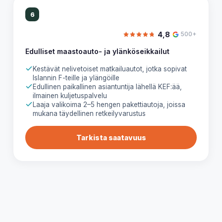
6
4,8
500+
Edulliset maastoauto- ja ylänköseikkailut
Kestävät nelivetoiset matkailuautot, jotka sopivat
Islannin F-teille ja ylängöille
Edullinen paikallinen asiantuntija lähellä KEF:ää,
ilmainen kuljetuspalvelu
Laaja valikoima 2–5 hengen pakettiautoja, joissa
mukana täydellinen retkeilyvarustus
Tarkista saatavuus