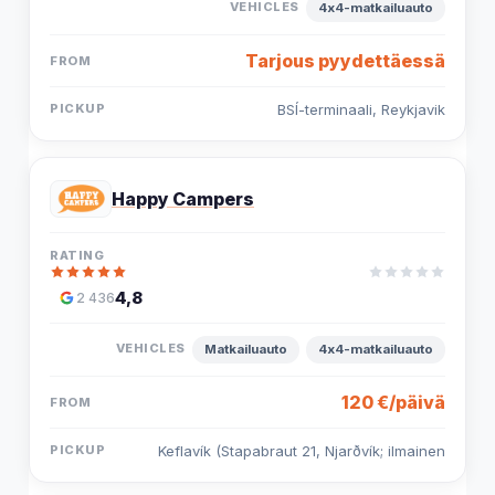
4x4-matkailuauto
Tarjous pyydettäessä
BSÍ-terminaali, Reykjavik
Happy Campers
4,8
2 436
Matkailuauto
4x4-matkailuauto
120 €/päivä
Keflavík (Stapabraut 21, Njarðvík; ilmainen