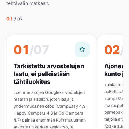
tehtävään matkaan.
01
/ 07
01
/07
02
/
Tarkistettu arvostelujen
Ajoneuv
laatu, ei pelkästään
kunto ja
tähtiluokitus
kuinka moder
pakettiautot 
Luemme aitojen Google-arvostelujen
kompakteista
määrän ja sisällön, joten laaja ja
makuupakett
yhdenmukainen otos (CampEasy 4,9;
perhepaketti
Happy Campers 4,8 ja Go Campers
tarjolla aito
4,7) painaa enemmän kuin muutaman
Koska suurin
arvostelun korkea keskiarvo, ja