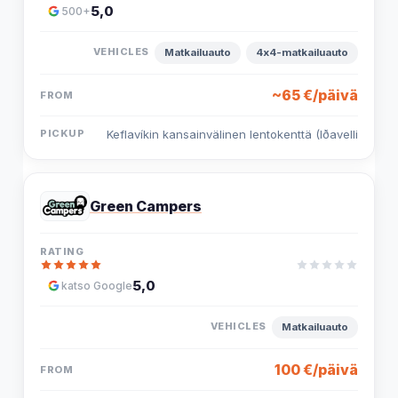
5,0
500+
Matkailuauto
4x4-matkailuauto
~65 €/päivä
Keflavíkin kansainvälinen lentokenttä (Iðavelli
Green Campers
5,0
katso Google
Matkailuauto
100 €/päivä