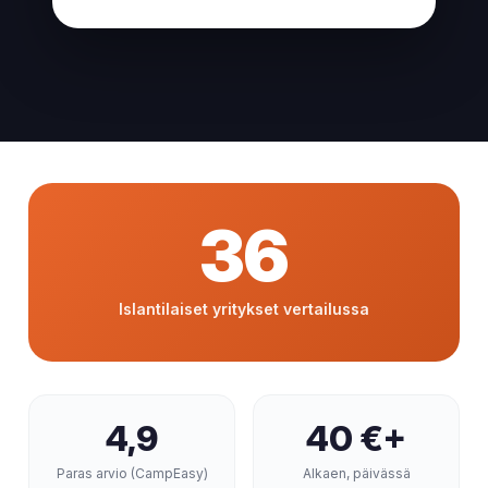
36
Islantilaiset yritykset vertailussa
4,9
40 €+
Paras arvio (CampEasy)
Alkaen, päivässä