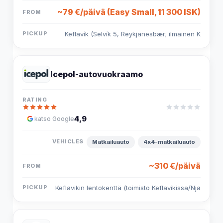
~79 €/päivä (Easy Small, 11 300 ISK)
Keflavík (Selvík 5, Reykjanesbær; ilmainen K
Icepol-autovuokraamo
4,9
katso Google
Matkailuauto
4x4-matkailuauto
~310 €/päivä
Keflavikin lentokenttä (toimisto Keflavikissa/Nja