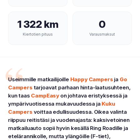
1 322 km
0
Kiertotien pituus
Varausmaksut
“
Useimmille matkailijoille
Happy Campers
ja
Go
Campers
tarjoavat parhaan hinta-laatusuhteen,
kun taas
CampEasy
on johtava eristyksessä ja
ympärivuotisessa mukavuudessa ja
Kuku
Campers
voittaa edullisuudessa. Oikea valinta
riippuu reitistäsi ja vuodenajasta: kaksivetoinen
matkailuauto sopii hyvin kesällä Ring Roadille ja
etelärannikolle, mutta ylängöille (F-tiet),