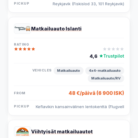
Reykjavik (Fiskislod 33, 101 Reykjavik)
Matkailuauto Islanti
4,6
Trustpilot
Matkailuauto
4x4-matkailuauto
Matkailuauto/RV
48 €/päivä (6 900 ISK)
Keflavikin kansainvälinen lentokenttä (Flugvell
Viihtyisät matkailuautot