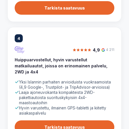
Tarkista saatavuus
4
4,9
4 211
Huippuarvostellut, hyvin varustellut
matkailuautot, joissa on erinomainen palvelu,
2WD ja 4x4
Yksi Islannin parhaiten arvioiduista vuokraamoista
(4,9 Google-, Trustpilot- ja TripAdvisor-arvioissa)
Laaja ajoneuvokanta kompakteista 2WD-
pakettiautoista suorituskykyisiin 4x4-
maastoautoihin
Hyvin varustettu, ilmainen GPS-tabletti ja kiitetty
asiakaspalvelu
Tarkista saatavuus