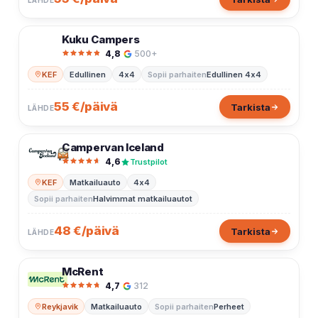
LÄHDE
Kuku Campers
4,8
500+
KEF
Edullinen
4x4
Sopii parhaiten
Edullinen 4x4
55 €/päivä
Tarkista
LÄHDE
Campervan Iceland
4,6
Trustpilot
KEF
Matkailuauto
4x4
Sopii parhaiten
Halvimmat matkailuautot
48 €/päivä
Tarkista
LÄHDE
McRent
4,7
312
Reykjavik
Matkailuauto
Sopii parhaiten
Perheet