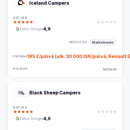
Iceland Campers
4,9
katso Google
Matkailuauto
~195 €/päivä (alk. 30 000 ISK/päivä, Renault
Keflavik
Black Sheep Campers
4,9
katso Google