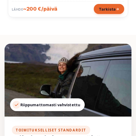
~200 €/päivä
Tarkista
LÄHDE
Riippumattomasti vahvistettu
TOIMITUKSELLISET STANDARDIT