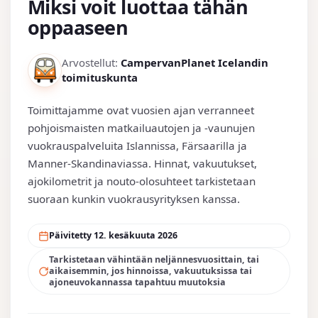
Miksi voit luottaa tähän
oppaaseen
Arvostellut:
CampervanPlanet Icelandin
toimituskunta
Toimittajamme ovat vuosien ajan verranneet
pohjoismaisten matkailuautojen ja -vaunujen
vuokrauspalveluita Islannissa, Färsaarilla ja
Manner-Skandinaviassa. Hinnat, vakuutukset,
ajokilometrit ja nouto-olosuhteet tarkistetaan
suoraan kunkin vuokrausyrityksen kanssa.
Päivitetty 12. kesäkuuta 2026
Tarkistetaan vähintään neljännesvuosittain, tai
aikaisemmin, jos hinnoissa, vakuutuksissa tai
ajoneuvokannassa tapahtuu muutoksia