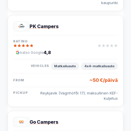
kaupunki
PK Campers
4,8
katso Google
Matkailuauto
4x4-matkailuauto
~50 €/päivä
Reykjavik (Vagnhöfði 17); maksullinen KEF-
kuljetus
Go Campers