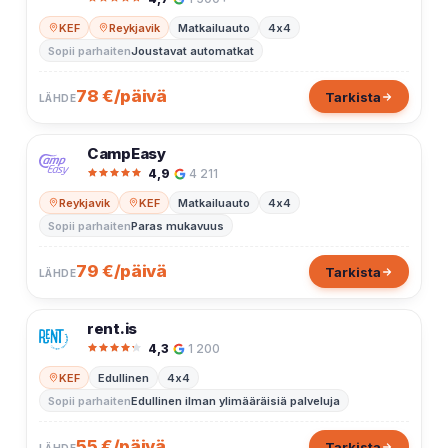
KEF
Reykjavik
Matkailuauto
4x4
Sopii parhaiten
Joustavat automatkat
78 €/päivä
Tarkista
LÄHDE
CampEasy
4,9
4 211
Reykjavik
KEF
Matkailuauto
4x4
Sopii parhaiten
Paras mukavuus
79 €/päivä
Tarkista
LÄHDE
rent.is
4,3
1 200
KEF
Edullinen
4x4
Sopii parhaiten
Edullinen ilman ylimääräisiä palveluja
55 €/päivä
Tarkista