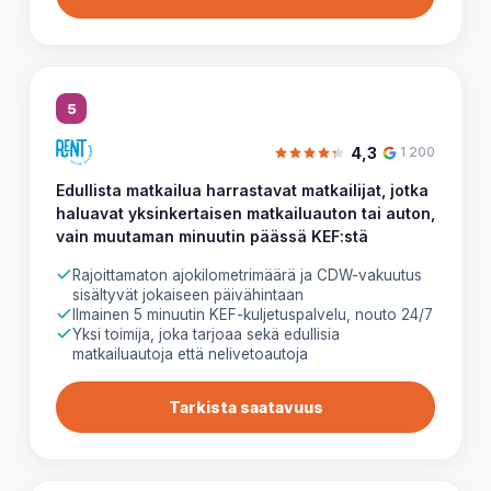
5
4,3
1 200
Edullista matkailua harrastavat matkailijat, jotka
haluavat yksinkertaisen matkailuauton tai auton,
vain muutaman minuutin päässä KEF:stä
Rajoittamaton ajokilometrimäärä ja CDW-vakuutus
sisältyvät jokaiseen päivähintaan
Ilmainen 5 minuutin KEF-kuljetuspalvelu, nouto 24/7
Yksi toimija, joka tarjoaa sekä edullisia
matkailuautoja että nelivetoautoja
Tarkista saatavuus