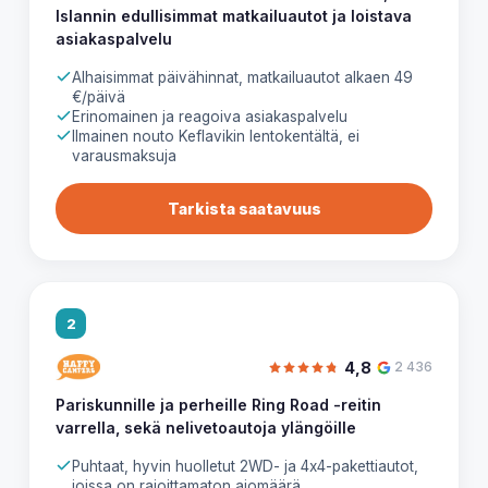
Islannin edullisimmat matkailuautot ja loistava
asiakaspalvelu
Alhaisimmat päivähinnat, matkailuautot alkaen 49
€/päivä
Erinomainen ja reagoiva asiakaspalvelu
Ilmainen nouto Keflavikin lentokentältä, ei
varausmaksuja
Tarkista saatavuus
2
4,8
2 436
Pariskunnille ja perheille Ring Road -reitin
varrella, sekä nelivetoautoja ylängöille
Puhtaat, hyvin huolletut 2WD- ja 4x4-pakettiautot,
joissa on rajoittamaton ajomäärä