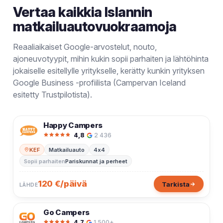
Vertaa kaikkia Islannin
matkailuautovuokraamoja
Reaaliaikaiset Google-arvostelut, nouto,
ajoneuvotyypit, mihin kukin sopii parhaiten ja lähtöhinta
jokaiselle esitellylle yritykselle, kerätty kunkin yrityksen
Google Business -profiilista (Campervan Iceland
esitetty Trustpilotista).
Happy Campers
4,8
2 436
KEF
Matkailuauto
4x4
Sopii parhaiten
Pariskunnat ja perheet
120 €/päivä
Tarkista
LÄHDE
Go Campers
4,7
1 500+