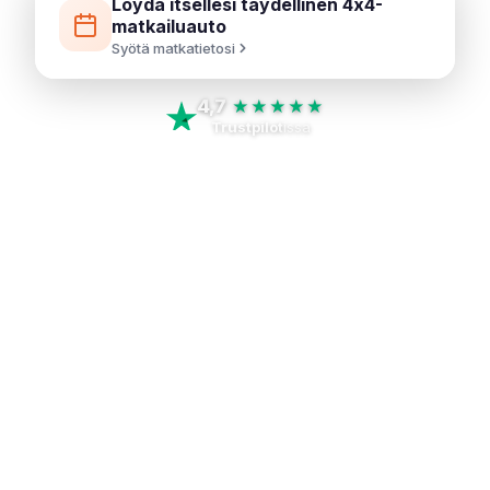
Löydä itsellesi täydellinen 4x4-
matkailuauto
Syötä matkatietosi
4,7
★★★★★
Trustpilot
issa