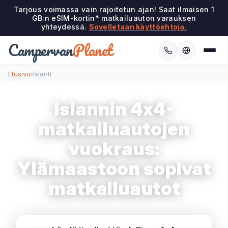
Tarjous voimassa vain rajoitetun ajan! Saat ilmaisen 1
GB:n eSIM-kortin* matkailuauton varauksen
yhteydessä.
Sovelletaan käyttöehtoja.
Campervan
Planet
Etusivu
›
Islanti
Islannin 4x4-
matkailuautojen
vuokraus:
Ylämaastoon sopivat
matkailuautot