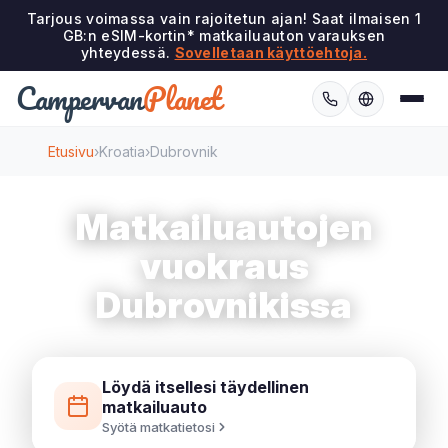
Tarjous voimassa vain rajoitetun ajan! Saat ilmaisen 1
GB:n eSIM-kortin* matkailuauton varauksen
yhteydessä.
Sovelletaan käyttöehtoja.
Campervan
Planet
Etusivu
›
Kroatia
›
Dubrovnik
Matkailuautojen
vuokraus
Dubrovnikissa
Löydä itsellesi täydellinen
matkailuauto
Syötä matkatietosi