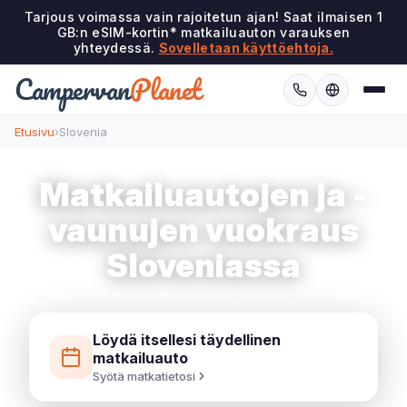
Tarjous voimassa vain rajoitetun ajan! Saat ilmaisen 1
GB:n eSIM-kortin* matkailuauton varauksen
yhteydessä.
Sovelletaan käyttöehtoja.
Campervan
Planet
Etusivu
›
Slovenia
Matkailuautojen ja -
vaunujen vuokraus
Sloveniassa
Löydä itsellesi täydellinen
matkailuauto
Syötä matkatietosi