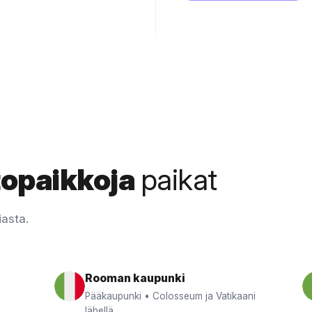
topaikkoja
paikat
iasta.
Rooman kaupunki
Pääkaupunki • Colosseum ja Vatikaani
lähellä