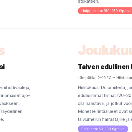
etukäteen.
Huippuhinta: 150–250 €/päivä
s
Jouluku
si
Talven edullinen 
Lämpötila: 2–10 °C • Hiihtoka
iinifestivaaleja,
Hiihtokausi Dolomiiteilla, 
rinomaiset ajo-
edullisimmat hinnat (20–30
uvaukseen.
olla haastava, ja jotkut vuo
 Täydellinen
Monet leirintäalueet ovat su
le.
talviurheilun harrastajille ja
Edullinen: 50–100 €/päivä