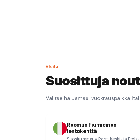
Aloita
Suosittuja nou
Valitse haluamasi vuokrauspaikka Ital
Rooman Fiumicinon
lentokenttä
Suosituimmat • Portti Keski- ja Etelä-