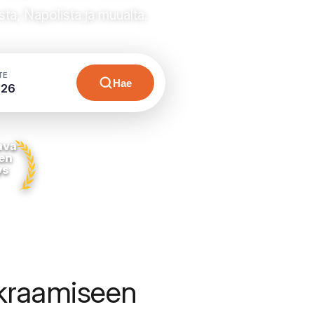
sta, Napolista ja muualta.
TE
Hae
026
ava
en
ys
kraamiseen