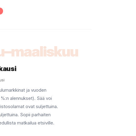
u–maaliskuu
kausi
usi
joulumarkkinat ja vuoden
 %:n alennukset). Sää voi
ristosolamat ovat suljettuina.
ljettuina. Sopii parhaiten
 edullista matkailua etsiville.