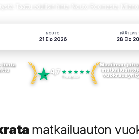
tystä. Taattu edullisin hinta. Nouto Roomasta, Milano
NOUTO
PÄÄTEPIS
21 Elo 2026
28 Elo 2
 hinta
Maailman joht
attu
matkailuautoj
4,7
★★★★★
vuokrausyrit
Trustpilot
krata
matkailuauton vuo