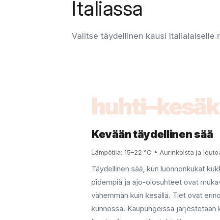
Italiassa
Valitse täydellinen kausi italialaiselle r
huhti–kesä
Kevään täydellinen sää
Lämpötila: 15–22 °C • Aurinkoista ja leuto
Täydellinen sää, kun luonnonkukat kukk
pidempiä ja ajo-olosuhteet ovat mukav
vähemmän kuin kesällä. Tiet ovat eri
kunnossa. Kaupungeissa järjestetään k