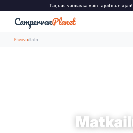
Tarjous voimassa vain rajoitetun ajan
Campervan
Planet
Etusivu
›
Italia
Matkail