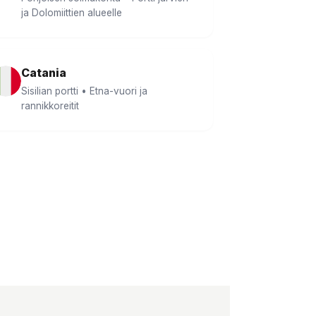
ja Dolomiittien alueelle
Catania
Sisilian portti • Etna-vuori ja
rannikkoreitit