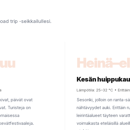
oad trip -seikkailullesi.
kuu
Heinä–e
Kesän huippukau
a
Lämpötila: 25–32 °C • Erittä
ivat, päivät ovat
Sesonki, jolloin on ranta-sä
at. Turisteja on
nähtävyydet auki. Erittäin r
nomaisessa
leirintäalueet täyteen varat
evätfestivaaleja.
voimakasta eteläisillä aluei