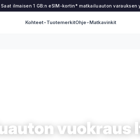
! Saat ilmaisen 1 GB:n eSIM-kortin* matkailuauton varauksen
Kohteet
Ohje
Tuotemerkit
Matkavinkit
uauton vuokraus I