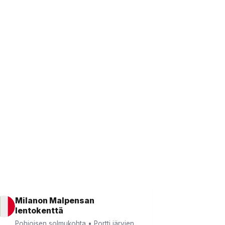
Milanon Malpensan
lentokenttä
Pohjoisen solmukohta • Portti järvien