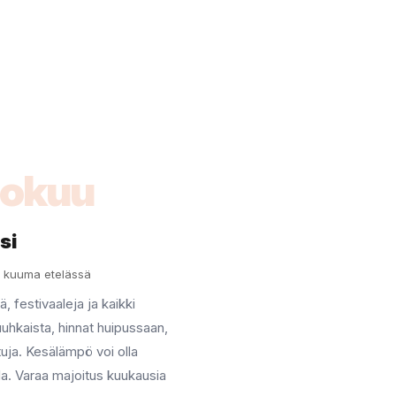
lokuu
si
in kuuma etelässä
ä, festivaaleja ja kaikki
uuhkaista, hinnat huipussaan,
tuja. Kesälämpö voi olla
lla. Varaa majoitus kuukausia