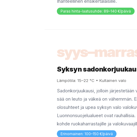
Ihanteellinen ensikertalaisille.
Paras hinta-laatusuhde: 89–140 €/päivä
syys–marra
Syksyn sadonkorjuukau
Lämpötila: 15–22 °C • Kultainen valo
Sadonkorjuukausi, jolloin järjestetään v
sää on leuto ja väkeä on vähemmän. E
olosuhteet ja upea syksyn valo valok
Luonnonsuojelualueet ovat rauhallisia.
kohde ruokaharrastajille ja valokuvaajil
Erinomainen: 100–150 €/päivä