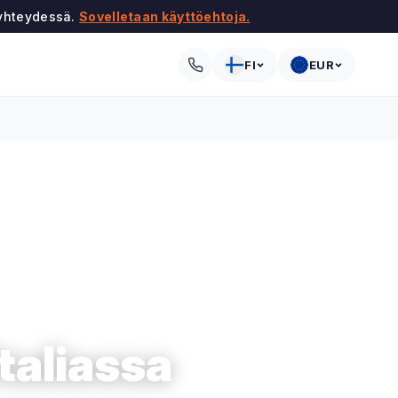
 yhteydessä.
Sovelletaan käyttöehtoja.
FI
EUR
taliassa