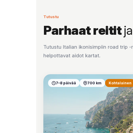
Tutustu
Parhaat reitit
j
Tutustu Italian ikonisimpiin road trip -
helpottavat aidot kartat.
7–8 päivää
700 km
Kohtalainen