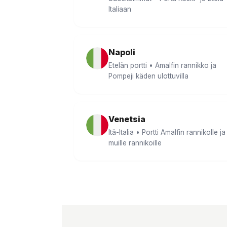
Italiaan
Napoli
Etelän portti • Amalfin rannikko ja
Pompeji käden ulottuvilla
Venetsia
Itä-Italia • Portti Amalfin rannikolle ja
muille rannikoille