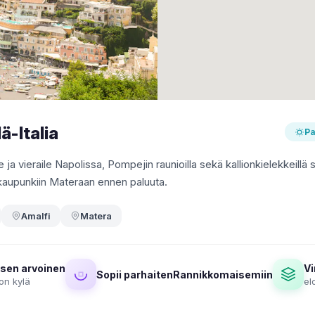
ä-Italia
Pa
ja vieraile Napolissa, Pompejin raunioilla sekä kallionkielekkeillä 
kaupunkiin Materaan ennen paluuta.
Amalfi
Matera
sen arvoinen
Vi
Sopii parhaitenRannikkomaisemiin
non kylä
el