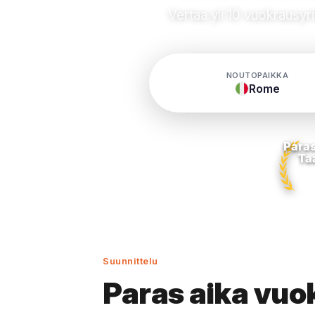
Vertaa yli 10 vuokrausyri
NOUTOPAIKKA
Rome
Paras
Ta
Suunnittelu
Paras aika vuo