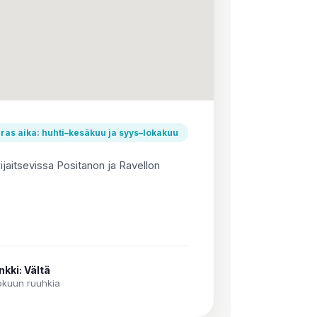
ras aika: huhti–kesäkuu ja syys–lokakuu
sijaitsevissa Positanon ja Ravellon
nkki: Vältä
okuun ruuhkia