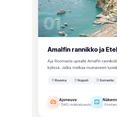
01
Amalfin rannikko ja Etel
Aja Roomasta upealle Amalfin rannikolle 
kylissä. Jatka matkaa muinaiseen luola
Rooma
Napoli
Sorrento
Ajoneuvo
Näkemi
: 2WD-matkailuauto
: Posita