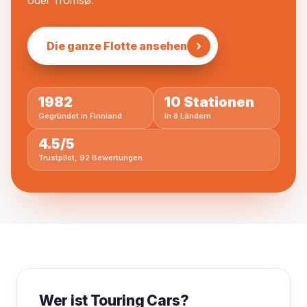
oder Tromsø.
›
Die ganze Flotte ansehen
1982
10 Stationen
Gegründet in Finnland
In 8 Ländern
4.5/5
Trustpilot, 92 Bewertungen
Wer ist Touring Cars?