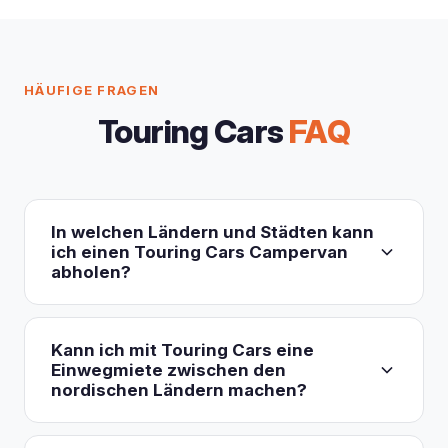
HÄUFIGE FRAGEN
Touring Cars
FAQ
In welchen Ländern und Städten kann
ich einen Touring Cars Campervan
abholen?
Touring Cars betreibt 10 Mietstationen in 8
Ländern: Finnland (Helsinki, Rovaniemi), Island
Kann ich mit Touring Cars eine
(Keflavík), Norwegen (Oslo/Jessheim, Tromsø),
Einwegmiete zwischen den
nordischen Ländern machen?
Schweden (Stockholm), Estland (Tallinn), die
Niederlande (Raum Amsterdam), Spanien
Ja. Sie können in einem Land abholen und an einer
(Madrid) und Großbritannien (Chester/Ellesmere