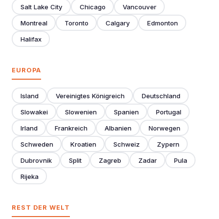
Salt Lake City
Chicago
Vancouver
Montreal
Toronto
Calgary
Edmonton
Halifax
EUROPA
Island
Vereinigtes Königreich
Deutschland
Slowakei
Slowenien
Spanien
Portugal
Irland
Frankreich
Albanien
Norwegen
Schweden
Kroatien
Schweiz
Zypern
Dubrovnik
Split
Zagreb
Zadar
Pula
Rijeka
REST DER WELT