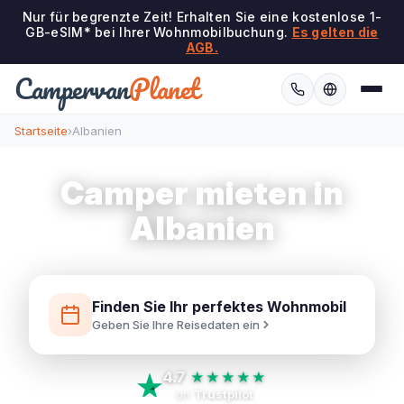
Nur für begrenzte Zeit! Erhalten Sie eine kostenlose 1-
GB-eSIM* bei Ihrer Wohnmobilbuchung.
Es gelten die
AGB.
Campervan
Planet
Startseite
›
Albanien
Camper mieten in
Albanien
Finden Sie Ihr perfektes Wohnmobil
Geben Sie Ihre Reisedaten ein
4.7
★★★★★
on
Trustpilot