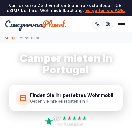
Nur für kurze Zeit! Erhalten Sie eine kostenlose 1-GB-
eSIM* bei Ihrer Wohnmobilbuchung.
Es gelten die AGB.
Campervan
Planet
Startseite
›
Portugal
Camper mieten in
Portugal
Finden Sie Ihr perfektes Wohnmobil
Geben Sie Ihre Reisedaten ein
4.7
★★★★★
on
Trustpilot