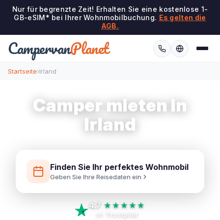
Nur für begrenzte Zeit! Erhalten Sie eine kostenlose 1-
GB-eSIM* bei Ihrer Wohnmobilbuchung.
Es gelten die
AGB.
Campervan
Planet
Startseite
›
Irland
Camper mieten in
Irland
Finden Sie Ihr perfektes Wohnmobil
Geben Sie Ihre Reisedaten ein
4.7
★★★★★
on
Trustpilot