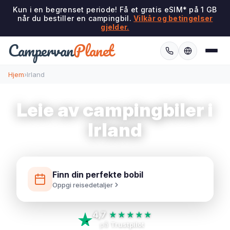
Kun i en begrenset periode! Få et gratis eSIM* på 1 GB
når du bestiller en campingbil.
Vilkår og betingelser
gjelder.
Campervan
Planet
Hjem
›
Irland
Leie av campingbiler i
Irland
Finn din perfekte bobil
Oppgi reisedetaljer
4,7
★★★★★
på
Trustpilot