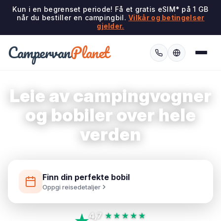
Kun i en begrenset periode! Få et gratis eSIM* på 1 GB
når du bestiller en campingbil.
Vilkår og betingelser
gjelder.
Campervan
Planet
Leie av campingvogner
og bobiler over hele
verden
Finn din perfekte bobil
Oppgi reisedetaljer
4,7
★★★★★