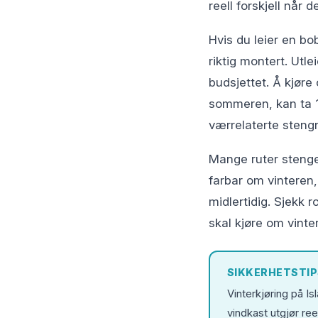
reell forskjell når d
Hvis du leier en bo
riktig montert. Utle
budsjettet. Å kjøre
sommeren, kan ta 1
værrelaterte stengn
Mange ruter stenges
farbar om vinteren
midlertidig. Sjekk r
skal kjøre om vinte
SIKKERHETSTIP
Vinterkjøring på Is
vindkast utgjør ree