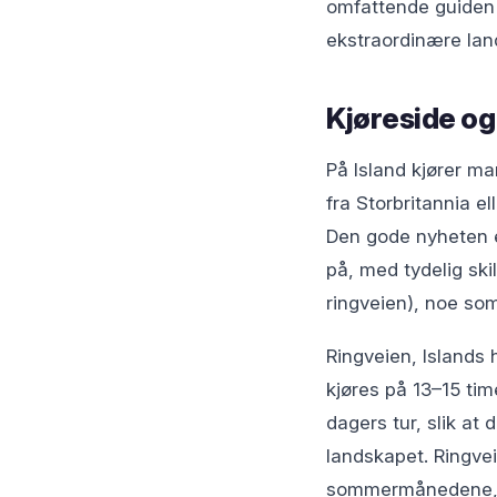
omfattende guiden d
ekstraordinære lan
Kjøreside og
På Island kjører m
fra Storbritannia el
Den gode nyheten er
på, med tydelig ski
ringveien), noe som
Ringveien, Islands 
kjøres på 13–15 tim
dagers tur, slik at 
landskapet. Ringveie
sommermånedene, m