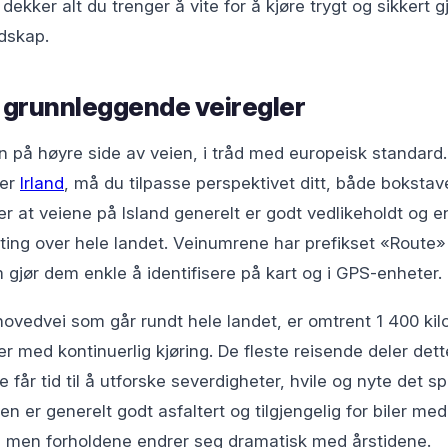
ekker alt du trenger å vite for å kjøre trygt og sikkert 
dskap.
 grunnleggende veiregler
an på høyre side av veien, i tråd med europeisk standar
ler
Irland
, må du tilpasse perspektivet ditt, både bokstav
 at veiene på Island generelt er godt vedlikeholdt og e
lting over hele landet. Veinumrene har prefikset «Route» (
 gjør dem enkle å identifisere på kart og i GPS-enheter.
hovedvei som går rundt hele landet, er omtrent 1 400 ki
er med kontinuerlig kjøring. De fleste reisende deler det
de får tid til å utforske severdigheter, hvile og nyte det 
n er generelt godt asfaltert og tilgjengelig for biler med t
en forholdene endrer seg dramatisk med årstidene.