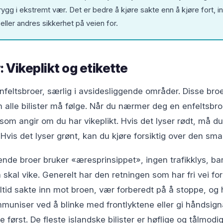
rygg i ekstremt vær. Det er bedre å kjøre sakte enn å kjøre fort, in
 eller andres sikkerhet på veien for.
 Vikeplikt og etikette
feltsbroer, særlig i avsidesliggende områder. Disse bro
m alle bilister må følge. Når du nærmer deg en enfeltsbro
lt som angir om du har vikeplikt. Hvis det lyser rødt, må 
. Hvis det lyser grønt, kan du kjøre forsiktig over den sma
de broer bruker «æresprinsippet», ingen trafikklys, bar
 skal vike. Generelt har den retningen som har fri vei fo
 alltid sakte inn mot broen, vær forberedt på å stoppe, og
muniser ved å blinke med frontlyktene eller gi håndsigna
 først. De fleste islandske bilister er høflige og tålmod