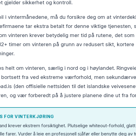
et gjelder sikkerhet og kontroll.
bil i vintermånedene, må du forsikre deg om at vinterdek
iefirmaene tar ekstra betalt for denne viktige tjenesten, 
 om vinteren krever betydelig mer tid på rutene, det som
2+ timer om vinteren på grunn av redusert sikt, kortere
inger.
 helt om vinteren, særlig i nord og i høylandet. Ringveien
, bortsett fra ved ekstreme værforhold, men sekundærve
oad.is (den offisielle nettsiden til det islandske veivesene
ren, og vær forberedt på å justere planene dine ut fra fo
S FOR VINTERKJØRING
land krever ekstrem forsiktighet. Plutselige whiteout-forhold, glatt 
lle farer. Vurder å leie en profesjonell sjåfør eller benytte deg av t