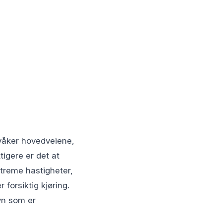
våker hovedveiene,
tigere er det at
streme hastigheter,
forsiktig kjøring.
yn som er