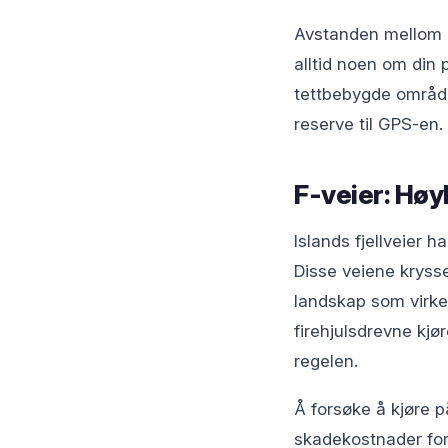
Avstanden mellom b
alltid noen om din 
tettbebygde område
reserve til GPS-en.
F-veier: Høy
Islands fjellveier 
Disse veiene kryss
landskap som virker
firehjulsdrevne kjø
regelen.
Å forsøke å kjøre p
skadekostnader for l