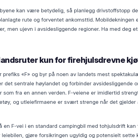
yene kan være betydelig, så planlegg drivstoffstopp der
planlagte rute og forventet ankomsttid. Mobildekningen e
r, men ujevn i avsidesliggende regioner. Ha med deg et
landsruter kun for firehjulsdrevne kj
har prefiks «F» og byr på noen av landets mest spektaku
er det sentrale høylandet og forbinder avsidesliggende
 som fra en annen verden. F-veiene er imidlertid streng
retøy, og utleiefirmaene er svært strenge når det gjeld
å en F-vei i en standard campingbil med tohjulsdrift kan f
eiebilen, gjøre forsikringen ugyldig og potensielt sette kj