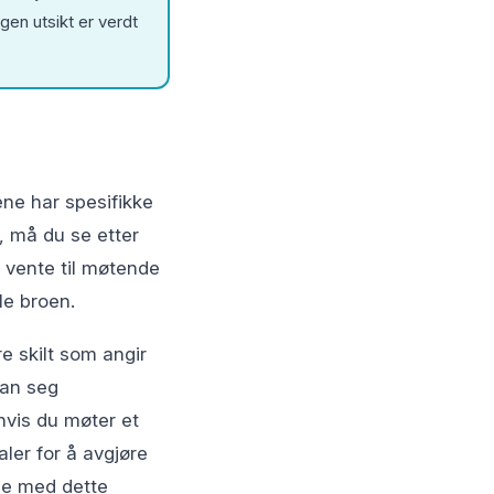
gen utsikt er verdt
ene har spesifikke
, må du se etter
du vente til møtende
le broen.
e skilt som angir
ran seg
 hvis du møter et
ler for å avgjøre
ige med dette