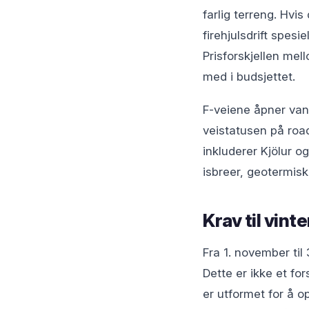
farlig terreng. Hvi
firehjulsdrift spesi
Prisforskjellen mel
med i budsjettet.
F-veiene åpner van
veistatusen på road
inkluderer Kjölur o
isbreer, geotermis
Krav til vin
Fra 1. november til 
Dette er ikke et fo
er utformet for å o