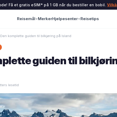
de! Få et gratis eSIM* på 1 GB når du bestiller en bobil.
Vilkå
Reisemål
Hjelpesenter
Merker
Reisetips
Den komplette guiden til bilkjøring på Island
lette guiden til bilkjøri
ters lesetid