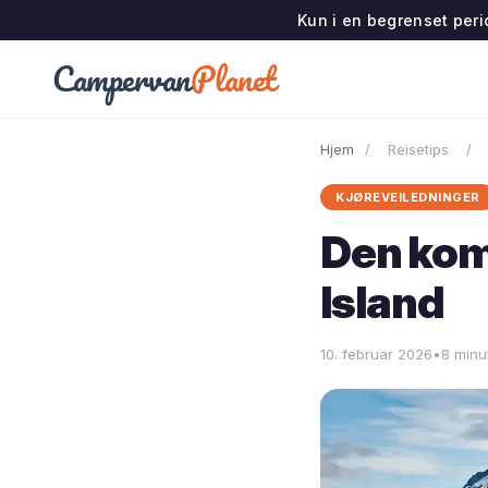
Kun i en begrenset perio
Campervan
Planet
Hjem
/
Reisetips
/
KJØREVEILEDNINGER
Den komp
Island
10. februar 2026
•
8 minut