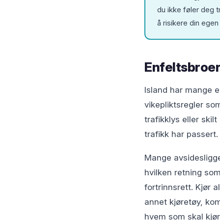
du ikke føler deg t
å risikere din egen
Enfeltsbroer:
Island har mange en
vikepliktsregler so
trafikklys eller ski
trafikk har passert
Mange avsidesliggen
hvilken retning som
fortrinnsrett. Kjør
annet kjøretøy, kom
hvem som skal kjøre