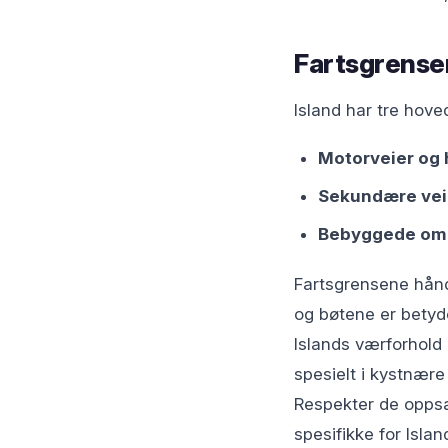
Fartsgrenser
Island har tre hove
Motorveier og 
Sekundære vei
Bebyggede områ
Fartsgrensene hånd
og bøtene er betyde
Islands værforhold 
spesielt i kystnære
Respekter de oppsa
spesifikke for Islan