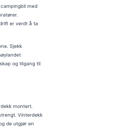
en campingbil med
eratører.
ift er verdt å ta
ene. Sjekk
 høylandet
kap og tilgang til
erdekk montert.
strengt. Vinterdekk
og de utgjør en