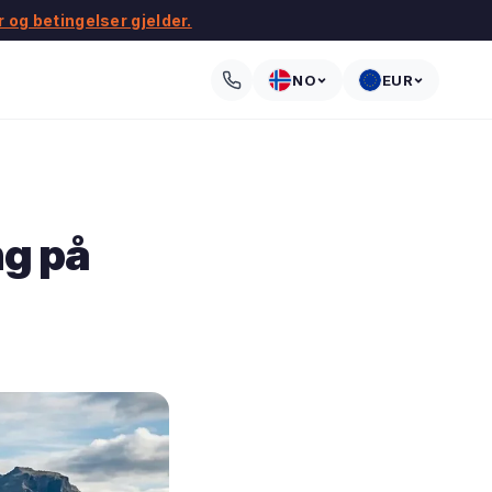
r og betingelser gjelder.
NO
EUR
ng på