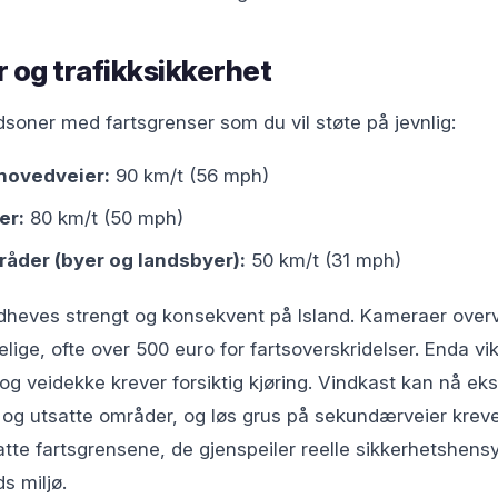
 og trafikksikkerhet
dsoner med fartsgrenser som du vil støte på jevnlig:
hovedveier:
90 km/t (56 mph)
er:
80 km/t (50 mph)
der (byer og landsbyer):
50 km/t (31 mph)
heves strengt og konsekvent på Island. Kameraer over
lige, ofte over 500 euro for fartsoverskridelser. Enda vik
og veidekke krever forsiktig kjøring. Vindkast kan nå ek
 og utsatte områder, og løs grus på sekundærveier krever 
tte fartsgrensene, de gjenspeiler reelle sikkerhetshens
ds miljø.