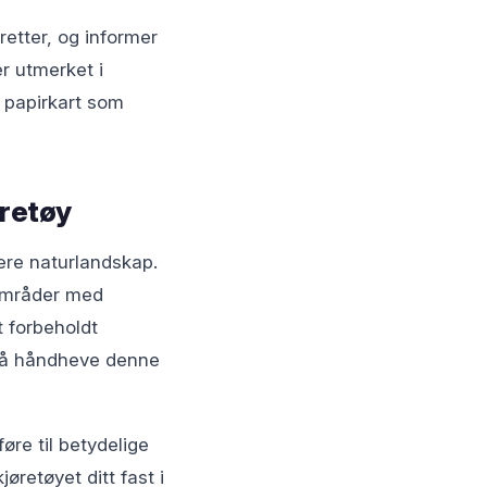
etter, og informer
r utmerket i
 papirkart som
øretøy
lære naturlandskap.
 områder med
t forbeholdt
er å håndheve denne
øre til betydelige
øretøyet ditt fast i