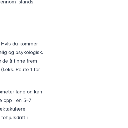
gjennom Islands
d. Hvis du kommer
elig og psykologisk.
nkle å finne frem
f.eks. Route 1 for
lometer lang og kan
te opp i en 5–7
spektakulære
ohjulsdrift i