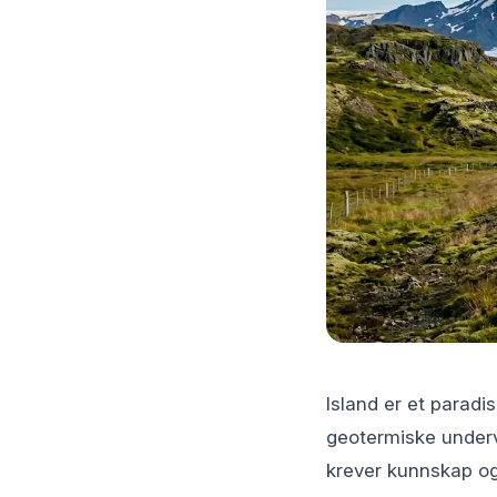
Island er et paradi
geotermiske underv
krever kunnskap og 