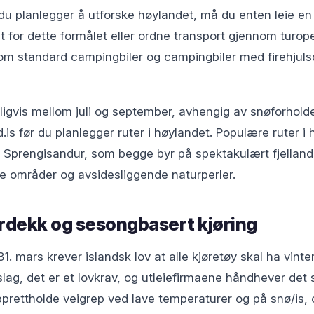
s du planlegger å utforske høylandet, må du enten leie 
elt for dette formålet eller ordne transport gjennom turop
lom standard campingbiler og campingbiler med firehjulsdr
ligvis mellom juli og september, avhengig av snøforhold
.is før du planlegger ruter i høylandet. Populære ruter i
g Sprengisandur, som begge byr på spektakulært fjellands
ke områder og avsidesliggende naturperler.
terdekk og sesongbasert kjøring
31. mars krever islandsk lov at alle kjøretøy skal ha vint
rslag, det er et lovkrav, og utleiefirmaene håndhever det 
pprettholde veigrep ved lave temperaturer og på snø/is, 