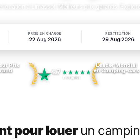
location à Limassol. Meilleurs prix garantis. Explor
PRISE EN CHARGE
RESTITUTION
22 Aug 2026
29 Aug 2026
eur Prix
Leader Mondial
ranti
en Camping-cars
4.7
★★★★★
Trustpilot
t pour louer
un campin