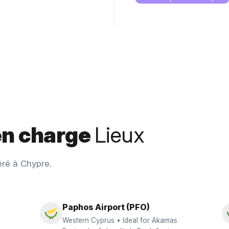
 en charge
Lieux
éré à Chypre.
Paphos Airport (PFO)
Western Cyprus • Ideal for Akamas