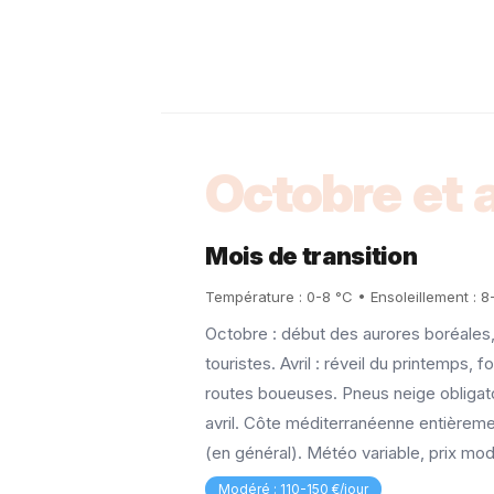
Octobre et a
Mois de transition
Température : 0-8 °C • Ensoleillement : 8
Octobre : début des aurores boréales
touristes. Avril : réveil du printemps, 
routes boueuses. Pneus neige obligat
avril. Côte méditerranéenne entièrem
(en général). Météo variable, prix mo
Modéré : 110-150 €/jour