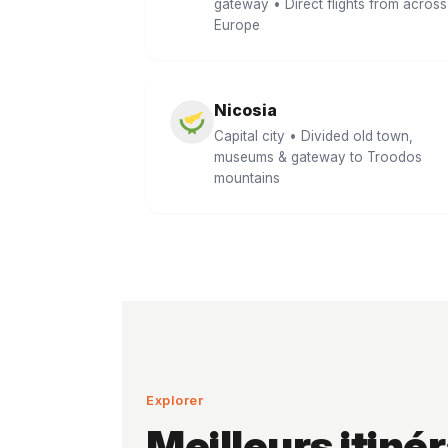
gateway • Direct flights from across
Europe
Nicosia
Capital city • Divided old town,
museums & gateway to Troodos
mountains
Explorer
Meilleurs itiné