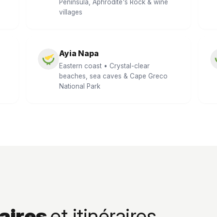
Peninsula, Aphrodite's Rock & wine
villages
Ayia Napa
Eastern coast • Crystal-clear
beaches, sea caves & Cape Greco
National Park
raires
et itinéraires