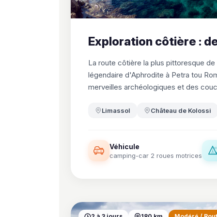
Exploration côtière : 
La route côtière la plus pittoresque de
légendaire d'Aphrodite à Petra tou Rom
merveilles archéologiques et des couch
Limassol
Château de Kolossi
Véhicule
camping-car 2 roues motrices
2 à 3 jours
180 km
Modéré / Rou