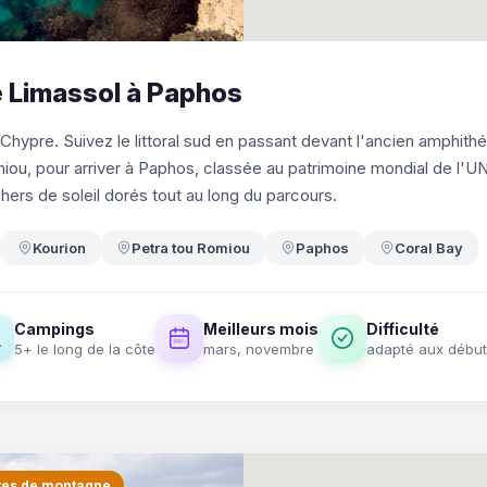
de Limassol à Paphos
 Chypre. Suivez le littoral sud en passant devant l'ancien amphithé
iou, pour arriver à Paphos, classée au patrimoine mondial de l'U
ers de soleil dorés tout au long du parcours.
Kourion
Petra tou Romiou
Paphos
Coral Bay
Campings
Meilleurs mois
Difficulté
5+ le long de la côte
mars, novembre
adapté aux début
tes de montagne