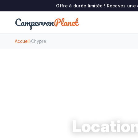
Offre à durée limitée ! Recevez une
Campervan
Planet
Accueil
›
Chypre
Locatio