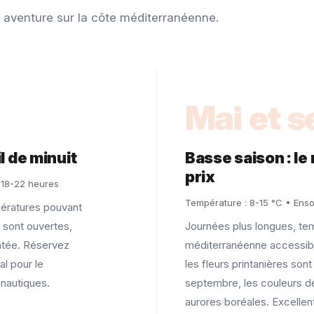
e aventure sur la côte méditerranéenne.
Mai et 
l de minuit
Basse saison : le
prix
: 18-22 heures
Température : 8-15 °C • Ensol
pératures pouvant
s sont ouvertes,
Journées plus longues, te
ntée. Réservez
méditerranéenne accessib
l pour le
les fleurs printanières son
 nautiques.
septembre, les couleurs d
aurores boréales. Excellent