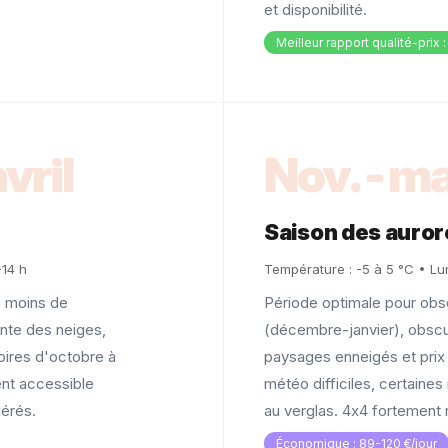
et disponibilité.
Meilleur rapport qualité-prix 
vril
Nov.-ma
Saison des auror
-14 h
Température : -5 à 5 °C • Lum
, moins de
Période optimale pour obs
fonte des neiges,
(décembre-janvier), obscuri
oires d'octobre à
paysages enneigés et prix
ent accessible
météo difficiles, certaines
dérés.
au verglas. 4x4 fortemen
Économique : 89-120 €/jour