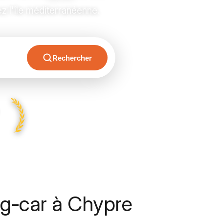
ez l'île méditerranéenne.
Rechercher
g-car à Chypre