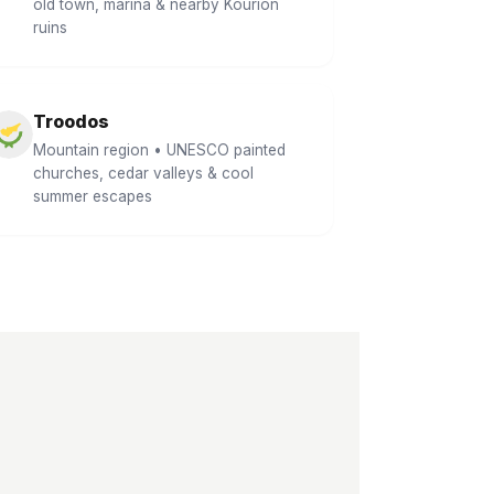
old town, marina & nearby Kourion
ruins
Troodos
Mountain region • UNESCO painted
churches, cedar valleys & cool
summer escapes