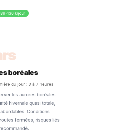
: 89-130 €/jour
rs
es boréales
ière du jour : 3 à 7 heures
erver les aurores boréales
té hivernale quasi totale,
 abordables. Conditions
 routes fermées, risques liés
t recommandé.