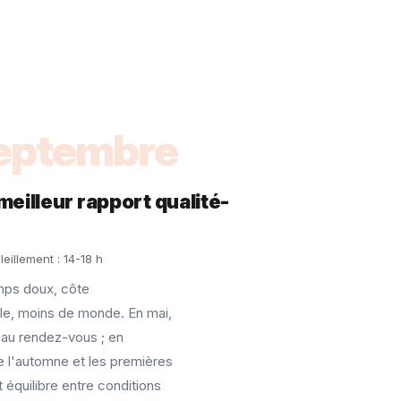
septembre
 meilleur rapport qualité-
eillement : 14-18 h
mps doux, côte
le, moins de monde. En mai,
t au rendez-vous ; en
e l'automne et les premières
 équilibre entre conditions