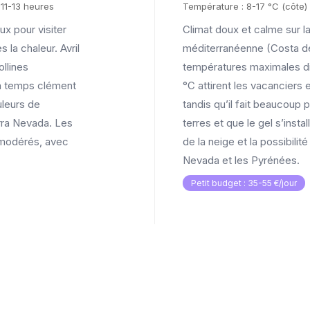
 11-13 heures
Température : 8-17 °C (côte) 
ux pour visiter
Climat doux et calme sur la
 la chaleur. Avril
méditerranéenne (Costa del
ollines
températures maximales diu
un temps clément
°C attirent les vacanciers e
uleurs de
tandis qu’il fait beaucoup pl
erra Nevada. Les
terres et que le gel s’inst
 modérés, avec
de la neige et la possibilité
Nevada et les Pyrénées.
Petit budget : 35-55 €/jour