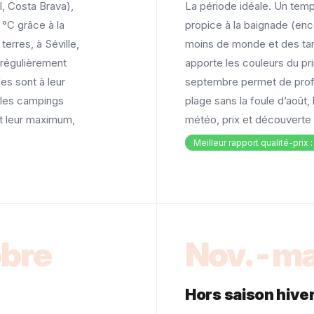
l, Costa Brava),
La période idéale. Un temp
 °C grâce à la
propice à la baignade (en
 terres, à Séville,
moins de monde et des tari
 régulièrement
apporte les couleurs du pr
les sont à leur
septembre permet de profi
 les campings
plage sans la foule d’août,
nt leur maximum,
météo, prix et découverte d
Meilleur rapport qualité-prix 
obre
Nov.-ma
Hors saison hive