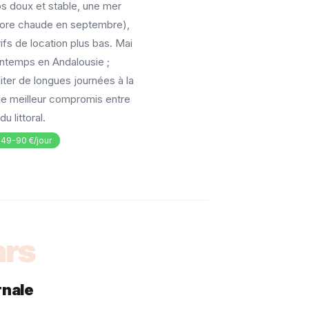
s doux et stable, une mer
core chaude en septembre),
fs de location plus bas. Mai
intemps en Andalousie ;
ter de longues journées à la
 le meilleur compromis entre
u littoral.
: 49-90 €/jour
rs
rnale