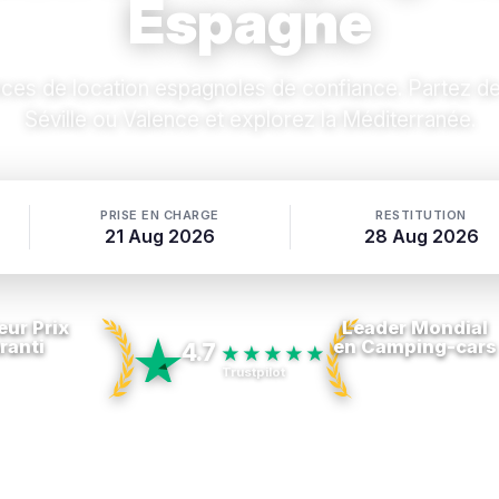
Espagne
ces de location espagnoles de confiance. Partez de
Séville ou Valence et explorez la Méditerranée.
PRISE EN CHARGE
RESTITUTION
21 Aug 2026
28 Aug 2026
eur Prix
Leader Mondial
ranti
en Camping-cars
4.7
★★★★★
Trustpilot