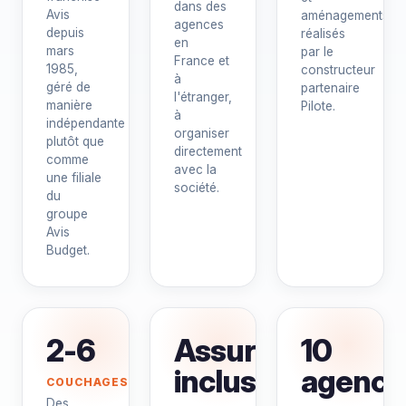
dans des
Avis
aménagements
agences
depuis
réalisés
en
mars
par le
France et
1985,
constructeur
à
géré de
partenaire
l'étranger,
manière
Pilote.
à
indépendante
organiser
plutôt que
directement
comme
avec la
une filiale
société.
du
groupe
Avis
Budget.
2-6
Assurance
10
incluse
agence
COUCHAGES
Des