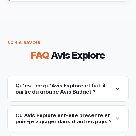
BON À SAVOIR
FAQ
Avis Explore
Qu'est-ce qu'Avis Explore et fait-il
partie du groupe Avis Budget ?
Avis Explore (avisexplore.com), anciennement
connu sous le nom d’Avis Car-Away, est un
Où Avis Explore est-elle présente et
spécialiste de la location de camping-cars et de
puis-je voyager dans d'autres pays ?
fourgons aménagés fondé en 1979, qui opère
Avis Explore exploite des agences de location