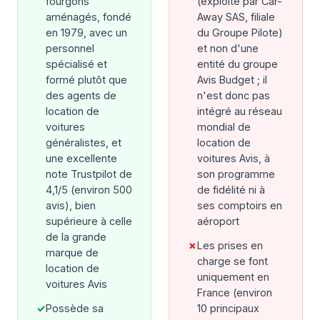
fourgons
(exploité par Car-
aménagés, fondé
Away SAS, filiale
en 1979, avec un
du Groupe Pilote)
personnel
et non d'une
spécialisé et
entité du groupe
formé plutôt que
Avis Budget ; il
des agents de
n'est donc pas
location de
intégré au réseau
voitures
mondial de
généralistes, et
location de
une excellente
voitures Avis, à
note Trustpilot de
son programme
4,1/5 (environ 500
de fidélité ni à
avis), bien
ses comptoirs en
supérieure à celle
aéroport
de la grande
✗
Les prises en
marque de
charge se font
location de
uniquement en
voitures Avis
France (environ
✓
Possède sa
10 principaux