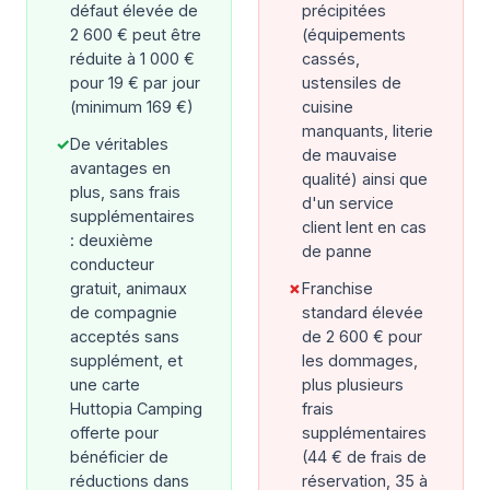
défaut élevée de
précipitées
2 600 € peut être
(équipements
réduite à 1 000 €
cassés,
pour 19 € par jour
ustensiles de
(minimum 169 €)
cuisine
manquants, literie
✓
De véritables
de mauvaise
avantages en
qualité) ainsi que
plus, sans frais
d'un service
supplémentaires
client lent en cas
: deuxième
de panne
conducteur
gratuit, animaux
✗
Franchise
de compagnie
standard élevée
acceptés sans
de 2 600 € pour
supplément, et
les dommages,
une carte
plus plusieurs
Huttopia Camping
frais
offerte pour
supplémentaires
bénéficier de
(44 € de frais de
réductions dans
réservation, 35 à