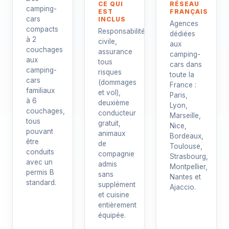
CE QUI
RÉSEAU
camping-
EST
FRANÇAIS
cars
INCLUS
Agences
compacts
Responsabilité
dédiées
à 2
civile,
aux
couchages
assurance
camping-
aux
tous
cars dans
camping-
risques
toute la
cars
(dommages
France :
familiaux
et vol),
Paris,
à 6
deuxième
Lyon,
couchages,
conducteur
Marseille,
tous
gratuit,
Nice,
pouvant
animaux
Bordeaux,
être
de
Toulouse,
conduits
compagnie
Strasbourg,
avec un
admis
Montpellier,
permis B
sans
Nantes et
standard.
supplément
Ajaccio.
et cuisine
entièrement
équipée.