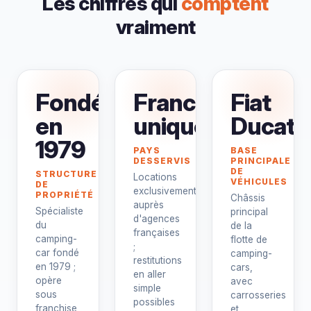
Les chiffres qui
comptent
vraiment
Fondée
France
Fiat
en
uniquement
Ducato
1979
PAYS
BASE
DESSERVIS
PRINCIPALE
DE
STRUCTURE
Locations
VÉHICULES
DE
exclusivement
PROPRIÉTÉ
Châssis
auprès
Spécialiste
principal
d'agences
du
de la
françaises
camping-
flotte de
;
car fondé
camping-
restitutions
en 1979 ;
cars,
en aller
opère
avec
simple
sous
carrosseries
possibles
franchise
et