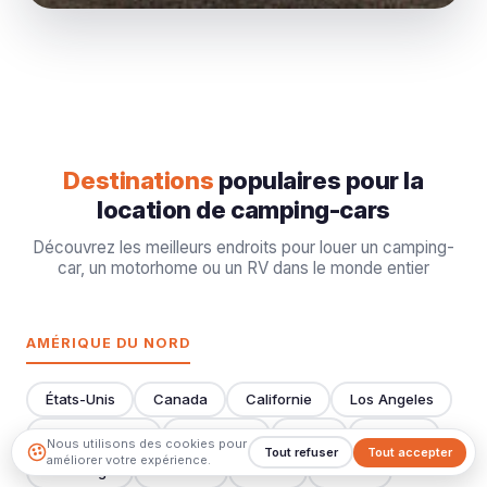
Destinations
populaires pour la
location de camping-cars
Découvrez les meilleurs endroits pour louer un camping-
car, un motorhome ou un RV dans le monde entier
AMÉRIQUE DU NORD
États-Unis
Canada
Californie
Los Angeles
San Francisco
Las Vegas
Miami
Orlando
Nous utilisons des cookies pour
Tout refuser
Tout accepter
améliorer votre expérience.
San Diego
Houston
Dallas
Seattle