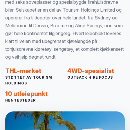
med seks soveplasser og spesialbygde firehjulsdrevne
biler. Selskapet er en del av Tourism Holdings Limited og
opererer fra ti depoter over hele landet, fra Sydney og
Melbourne til Darwin, Broome og Alice Springs, noe som
gjør hele kontinentet tilgjengelig. Hvert leieobjekt leveres
klart til veien med ubegrenset kjørelengde på
tohjulsdrevne kjøretøy, sengetøy, et komplett kjøkkensett
og veihjelp døgnet rundt.
THL-merket
4WD-spesialist
STØTTET AV TOURISM
OUTBACK HIRE FOCUS
HOLDINGS
10 utleiepunkt
HENTESTEDER