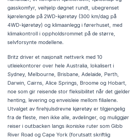
gasskomfyr, veihjelp døgnet rundt, ubegrenset
kjørelengde på 2WD-kjøretøy (300 km/dag på
4WD-kjøretøy) og klimaanlegg i førerhuset, med
klimakontroll i oppholdsrommet på de større,
selvforsynte modellene.
Britz driver et nasjonalt nettverk med 10
utleiekontorer over hele Australia, lokalisert i
Sydney, Melbourne, Brisbane, Adelaide, Perth,
Darwin, Cairns, Alice Springs, Broome og Hobart,
noe som gir reisende stor fleksibilitet når det gjelder
henting, levering og enveisleie mellom filialene.
Utvalget av firehjulsdrevne kjøretøy er tilgjengelig
fra de fleste, men ikke alle, avdelinger, og muliggjør
reiser i outbacken langs ikoniske ruter som Gibb
River Road og Cape York (forutsatt skriftlig