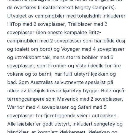
de overføres til søstermerket Mighty Campers).
Utvalget av campingbiler med tohjulsdrift inkluderer
HiTop med 2 soveplasser, Trailblazer med 2
soveplasser (den eneste kompakte Britz-
campingbilen med 2 soveplasser som har både dusj
og toalett om bord) og Voyager med 4 soveplasser
og uttrekkbart tak, mens større bobiler med 6
soveplasser, som Frontier og Vista (ideelle for fire
voksne og to barn), har fullt utstyrt kjøkken og
bad. Som Australias selvutnevnte spesialist på
utleie av firehjulsdrevne kjøretøy bygger Britz også
terrengcampere som Maverick med 2 soveplasser,
Warrior med 4 soveplasser og Safari med 5
soveplasser for fjerntliggende veier i outbacken.
Alle leiebiler er godt utstyrt, inkludert sengetøy og
håndklær, et komplett kjøkkensett, kjøleskap og