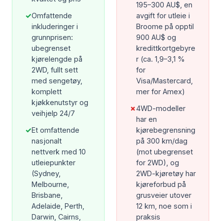
195–300 AU$, en
✓
Omfattende
avgift for utleie i
inkluderinger i
Broome på opptil
grunnprisen:
900 AU$ og
ubegrenset
kredittkortgebyre
kjørelengde på
r (ca. 1,9–3,1 %
2WD, fullt sett
for
med sengetøy,
Visa/Mastercard,
komplett
mer for Amex)
kjøkkenutstyr og
✗
4WD-modeller
veihjelp 24/7
har en
✓
Et omfattende
kjørebegrensning
nasjonalt
på 300 km/dag
nettverk med 10
(mot ubegrenset
utleiepunkter
for 2WD), og
(Sydney,
2WD-kjøretøy har
Melbourne,
kjøreforbud på
Brisbane,
grusveier utover
Adelaide, Perth,
12 km, noe som i
Darwin, Cairns,
praksis