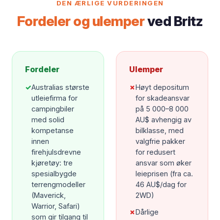
DEN ÆRLIGE VURDERINGEN
Fordeler og ulemper
ved Britz
Fordeler
Ulemper
✓
Australias største
✗
Høyt depositum
utleiefirma for
for skadeansvar
campingbiler
på 5 000–8 000
med solid
AU$ avhengig av
kompetanse
bilklasse, med
innen
valgfrie pakker
firehjulsdrevne
for redusert
kjøretøy: tre
ansvar som øker
spesialbygde
leieprisen (fra ca.
terrengmodeller
46 AU$/dag for
(Maverick,
2WD)
Warrior, Safari)
✗
Dårlige
som gir tilgang til