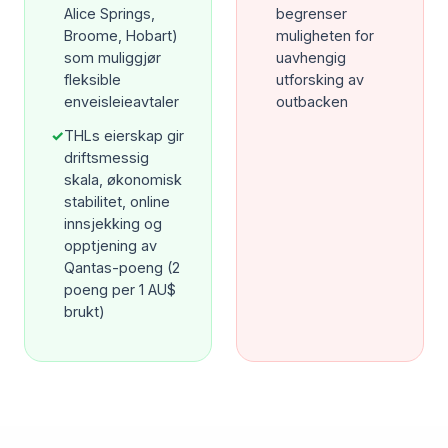
Alice Springs,
begrenser
Broome, Hobart)
muligheten for
som muliggjør
uavhengig
fleksible
utforsking av
enveisleieavtaler
outbacken
✓
THLs eierskap gir
driftsmessig
skala, økonomisk
stabilitet, online
innsjekking og
opptjening av
Qantas-poeng (2
poeng per 1 AU$
brukt)