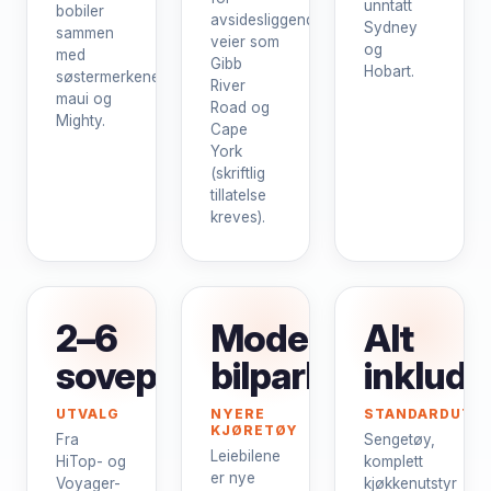
unntatt
bobiler
avsidesliggende
Sydney
sammen
veier som
og
med
Gibb
Hobart.
søstermerkene
River
maui og
Road og
Mighty.
Cape
York
(skriftlig
tillatelse
kreves).
2–6
Moderne
Alt
soveplasser
bilpark
inklude
UTVALG
NYERE
STANDARDUTS
KJØRETØY
Fra
Sengetøy,
Leiebilene
HiTop- og
komplett
er nye
Voyager-
kjøkkenutstyr