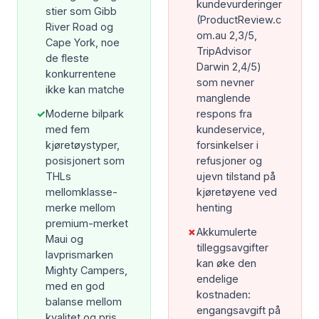
kundevurderinger
stier som Gibb
(ProductReview.c
River Road og
om.au 2,3/5,
Cape York, noe
TripAdvisor
de fleste
Darwin 2,4/5)
konkurrentene
som nevner
ikke kan matche
manglende
✓
Moderne bilpark
respons fra
med fem
kundeservice,
kjøretøystyper,
forsinkelser i
posisjonert som
refusjoner og
THLs
ujevn tilstand på
mellomklasse-
kjøretøyene ved
merke mellom
henting
premium-merket
✗
Akkumulerte
Maui og
tilleggsavgifter
lavprismarken
kan øke den
Mighty Campers,
endelige
med en god
kostnaden:
balanse mellom
engangsavgift på
kvalitet og pris