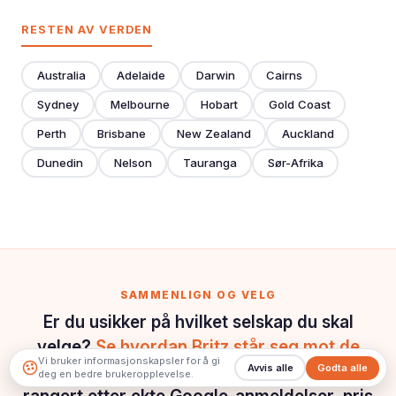
RESTEN AV VERDEN
Australia
Adelaide
Darwin
Cairns
Sydney
Melbourne
Hobart
Gold Coast
Perth
Brisbane
New Zealand
Auckland
Dunedin
Nelson
Tauranga
Sør-Afrika
SAMMENLIGN OG VELG
Er du usikker på hvilket selskap du skal
velge?
Se hvordan Britz står seg mot de
Vi bruker informasjonskapsler for å gi
Avvis alle
Godta alle
beste utleierne av campingbiler på Island
,
deg en bedre brukeropplevelse.