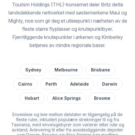
Tourism Holdings (THL)-konsernet deler Britz dette
landsdekkende nettverket med søstermerkene Maui og
Mighty, noe som gir deg et utleiepunkt i nærheten av de
fleste større flyplasser og knutepunktbyer.
Fjerntliggende knutepunkter i ørkenen og Kimberley
betjenes av mindre regionale baser.
Sydney
Melbourne
Brisbane
Cairns
Perth
Adelaide
Darwin
Hobart
Alice Springs
Broome
Enveisleie og leie mellom delstater er tilgjengelig på de
fleste ruter, inkludert populære strekninger til og fra
Tasmania, med enveisgebyrer som varierer etter rute og
avstand. Avlevering til eller fra avsidesliggende depoter
som Darwin, Broome og Alice Springs kan medføre