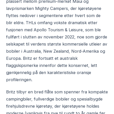
plassert mellom premium-merket Maui og
lavprismarken Mighty Campers, der kjøretøyene
flyttes nedover i segmentene etter hvert som de
blir eldre. THLs omfang vokste dramatisk etter
fusjonen med Apollo Tourism & Leisure, som ble
fullført i slutten av november 2022, noe som gjorde
selskapet til verdens største kommersielle utleier av
bobiler i Australia, New Zealand, Nord-Amerika og
Europa. Britz er fortsatt et australsk
flaggskipsmerke innenfor dette konsernet, lett
gjenkjennelig på den karakteristiske oransje
profileringen.
Britz tilbyr en bred flåte som spenner fra kompakte
campingbiler, fullverdige bobiler og spesialbygde
firehjulsdrevne kjøretøy, der kjøretøyene holdes
moderne (vanligvis fra nye til rundt to år gamle før