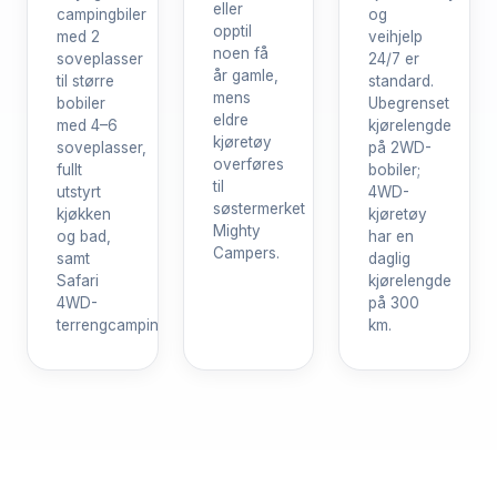
eller
campingbiler
og
opptil
med 2
veihjelp
noen få
soveplasser
24/7 er
år gamle,
til større
standard.
mens
bobiler
Ubegrenset
eldre
med 4–6
kjørelengde
kjøretøy
soveplasser,
på 2WD-
overføres
fullt
bobiler;
til
utstyrt
4WD-
søstermerket
kjøkken
kjøretøy
Mighty
og bad,
har en
Campers.
samt
daglig
Safari
kjørelengde
4WD-
på 300
terrengcampingbiler.
km.