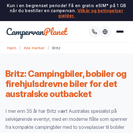
Kun i en begrenset periode! Få en gratis eSIM* på 1 GB
når du bestiller en campervan.
Vilkår og betingelser
gjelder.
Campervan
Planet
Hjem
/
Alle merker
/
Britz
Britz: Campingbiler, bobiler og
firehjulsdrevne biler for det
australske outbacket
I mer enn 35 år har Britz vært Australias spesialist på
selvkjørende eventyr, med en moderne flåte som spenner
fra kompakte campingbiler med to soveplasser til bobiler