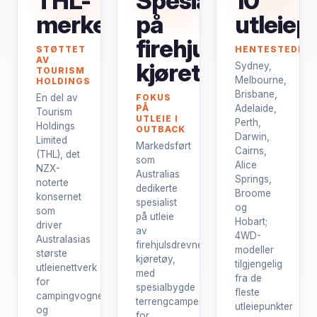
THL-
Spesialist
10
merket
på
utleiep
firehjulsdrevne
STØTTET
HENTESTEDER
AV
kjøretøy
Sydney,
TOURISM
Melbourne,
HOLDINGS
Brisbane,
En del av
FOKUS
PÅ
Adelaide,
Tourism
UTLEIE I
Perth,
Holdings
OUTBACK
Darwin,
Limited
Markedsført
Cairns,
(THL), det
som
Alice
NZX-
Australias
Springs,
noterte
dedikerte
Broome
konsernet
spesialist
og
som
på utleie
Hobart;
driver
av
4WD-
Australasias
firehjulsdrevne
modeller
største
kjøretøy,
tilgjengelig
utleienettverk
med
fra de
for
spesialbygde
fleste
campingvogner
terrengcampere
utleiepunkter
og
for