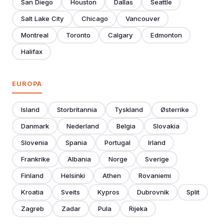
San Diego
Houston
Dallas
Seattle
Salt Lake City
Chicago
Vancouver
Montreal
Toronto
Calgary
Edmonton
Halifax
EUROPA
Island
Storbritannia
Tyskland
Østerrike
Danmark
Nederland
Belgia
Slovakia
Slovenia
Spania
Portugal
Irland
Frankrike
Albania
Norge
Sverige
Finland
Helsinki
Athen
Rovaniemi
Kroatia
Sveits
Kypros
Dubrovnik
Split
Zagreb
Zadar
Pula
Rijeka