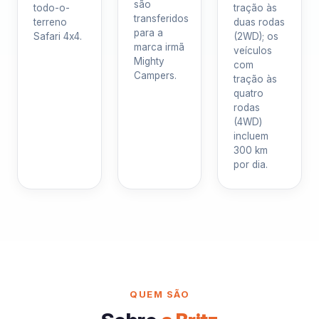
são
todo-o-
tração às
transferidos
terreno
duas rodas
para a
Safari 4x4.
(2WD); os
marca irmã
veículos
Mighty
com
Campers.
tração às
quatro
rodas
(4WD)
incluem
300 km
por dia.
QUEM SÃO