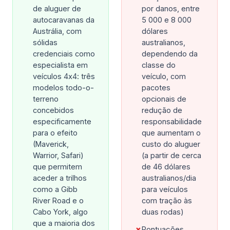
de aluguer de
por danos, entre
autocaravanas da
5 000 e 8 000
Austrália, com
dólares
sólidas
australianos,
credenciais como
dependendo da
especialista em
classe do
veículos 4x4: três
veículo, com
modelos todo-o-
pacotes
terreno
opcionais de
concebidos
redução de
especificamente
responsabilidade
para o efeito
que aumentam o
(Maverick,
custo do aluguer
Warrior, Safari)
(a partir de cerca
que permitem
de 46 dólares
aceder a trilhos
australianos/dia
como a Gibb
para veículos
River Road e o
com tração às
Cabo York, algo
duas rodas)
que a maioria dos
✗
Pontuações