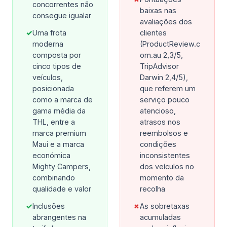
concorrentes não
baixas nas
consegue igualar
avaliações dos
✓
Uma frota
clientes
moderna
(ProductReview.c
composta por
om.au 2,3/5,
cinco tipos de
TripAdvisor
veículos,
Darwin 2,4/5),
posicionada
que referem um
como a marca de
serviço pouco
gama média da
atencioso,
THL, entre a
atrasos nos
marca premium
reembolsos e
Maui e a marca
condições
económica
inconsistentes
Mighty Campers,
dos veículos no
combinando
momento da
qualidade e valor
recolha
✓
Inclusões
✗
As sobretaxas
abrangentes na
acumuladas