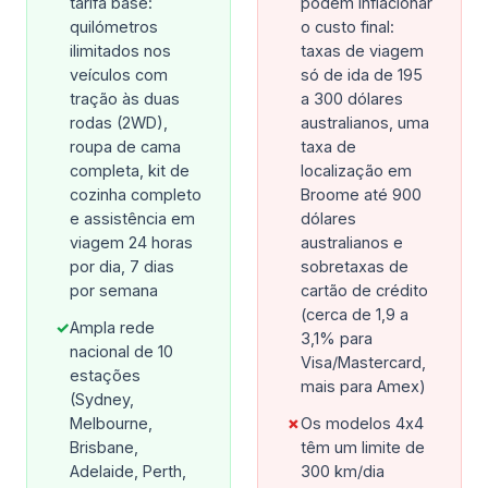
tarifa base:
podem inflacionar
quilómetros
o custo final:
ilimitados nos
taxas de viagem
veículos com
só de ida de 195
tração às duas
a 300 dólares
rodas (2WD),
australianos, uma
roupa de cama
taxa de
completa, kit de
localização em
cozinha completo
Broome até 900
e assistência em
dólares
viagem 24 horas
australianos e
por dia, 7 dias
sobretaxas de
por semana
cartão de crédito
(cerca de 1,9 a
✓
Ampla rede
3,1% para
nacional de 10
Visa/Mastercard,
estações
mais para Amex)
(Sydney,
Melbourne,
✗
Os modelos 4x4
Brisbane,
têm um limite de
Adelaide, Perth,
300 km/dia