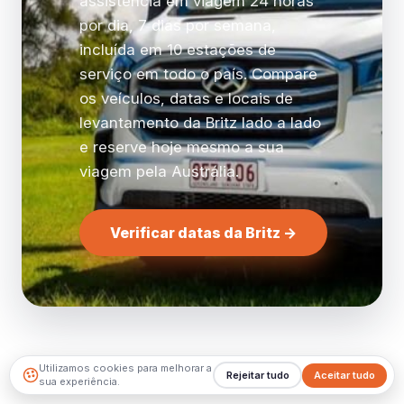
assistência em viagem 24 horas
por dia, 7 dias por semana,
incluída em 10 estações de
serviço em todo o país. Compare
os veículos, datas e locais de
levantamento da Britz lado a lado
e reserve hoje mesmo a sua
viagem pela Austrália.
Verificar datas da Britz →
Utilizamos cookies para melhorar a
Rejeitar tudo
Aceitar tudo
sua experiência.