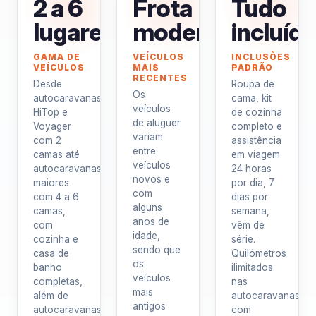
2 a 6
Frota
Tudo
lugares
moderna
incluíd
GAMA DE
VEÍCULOS
INCLUSÕES
VEÍCULOS
MAIS
PADRÃO
RECENTES
Desde
Roupa de
Os
autocaravanas
cama, kit
veículos
HiTop e
de cozinha
de aluguer
Voyager
completo e
variam
com 2
assistência
entre
camas até
em viagem
veículos
autocaravanas
24 horas
novos e
maiores
por dia, 7
com
com 4 a 6
dias por
alguns
camas,
semana,
anos de
com
vêm de
idade,
cozinha e
série.
sendo que
casa de
Quilómetros
os
banho
ilimitados
veículos
completas,
nas
mais
além de
autocaravanas
antigos
autocaravanas
com