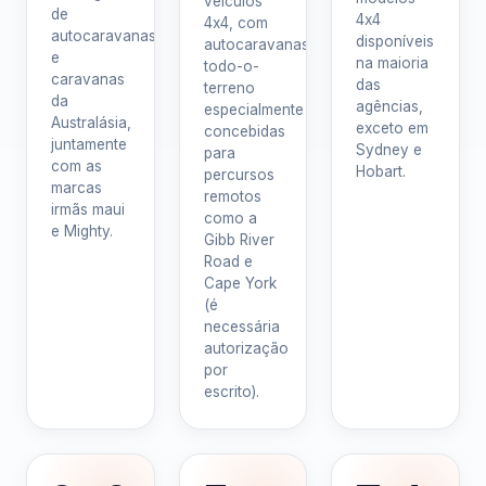
veículos
de
4x4
4x4, com
autocaravanas
disponíveis
autocaravanas
e
na maioria
todo-o-
caravanas
das
terreno
da
agências,
especialmente
Australásia,
exceto em
concebidas
juntamente
Sydney e
para
com as
Hobart.
percursos
marcas
remotos
irmãs maui
como a
e Mighty.
Gibb River
Road e
Cape York
(é
necessária
autorização
por
escrito).