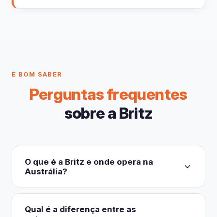
É BOM SABER
Perguntas frequentes
sobre a Britz
O que é a Britz e onde opera na
Austrália?
A Britz é uma das maiores empresas
especializadas no aluguer de autocaravanas,
Qual é a diferença entre as