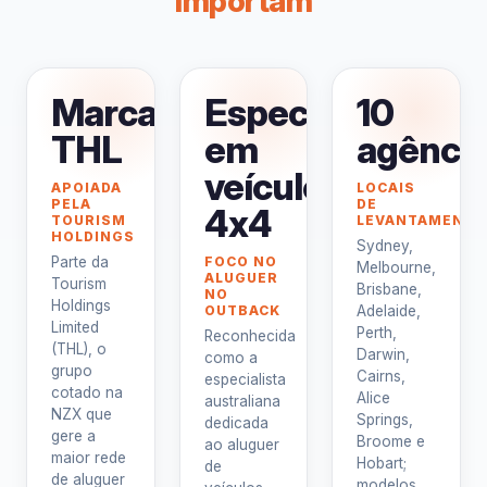
importam
Marca
Especialista
10
THL
em
agênci
veículos
APOIADA
LOCAIS
PELA
DE
4x4
TOURISM
LEVANTAMENT
HOLDINGS
Sydney,
Parte da
FOCO NO
Melbourne,
ALUGUER
Tourism
Brisbane,
NO
Holdings
OUTBACK
Adelaide,
Limited
Perth,
Reconhecida
(THL), o
Darwin,
como a
grupo
Cairns,
especialista
cotado na
Alice
australiana
NZX que
Springs,
dedicada
gere a
Broome e
ao aluguer
maior rede
Hobart;
de
de aluguer
modelos