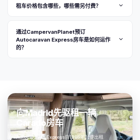
证金。Autocaravan Express不提供免赔额买断服
广泛的欧盟国家加上Switzerland）属常规操作，24
租车价格包含哪些，哪些需另付费？
务，因此若要覆盖这700欧元的风险敞口，可考虑独
小时道路救援覆盖欧洲与Morocco。仅
前往
立的免赔额报销保险。
Morocco需要特殊文件及书面授权
。各基地之间的
标准租车包含全险、24小时救援，且租期七天及以
单程租车视车辆供应情况并需支付附加费方可提供。
上还包含不限里程加免费机场接送。厨房套装（42
通过CampervanPlanet预订
若在Madrid、Barcelona或Malaga以外的地点还
欧元）和床上及浴室布草（每人24欧元）在
较短租
Autocaravan Express房车是如何运作
车，西班牙本土最短租期为12天，欧洲其他地区为15
期需另付费，但租期18天及以上则免费
，后者还额外
的？
天，除非您赶上不定期推出的7天免费调车优惠。
赠送一个儿童座椅。车队全系为Fiat Ducato底盘的
Carado车型，2至6床位，车辆平均车龄约12个月。
CampervanPlanet让您将Autocaravan Express与其
露营桌椅需另付费。
他西班牙运营商并排比较，然后预订适合您行程的
Carado车型和取车城市。您选择日期、取车点
（Madrid、Barcelona、Malaga、Valencia或
Bilbao）和车辆，在线确认即可。
价格以欧元报价，
分三个季节
，尾款和700欧元押金通常在出发前约15
天支付。同样的车队、同样的700欧元免赔额，外加
向Madrid先驱租一辆
在一处比较真实供应情况和价格的便利。
Carado房车
Autocaravan Express自1986年起便出租