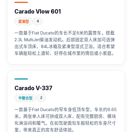
Carado Vlow 601
4
紧凑型
一款基于Fiat Ducato的车长不足6米的露营车，搭载
2.3L MultiJet柴油发动机。后部固定双人床加可选弹
出式车顶床，84L冰箱及紧凑型湿式卫浴。适合希望
车辆能轻松上渡轮、好停在城市里的情侣或小家庭。
Carado V-337
2
半整合型
一款基于Fiat Ducato的窄车身低顶车型，车长约6.65
米。两张单人床可拼成双人床，配有完整厨房、模块
化淋浴间和暖气。在如驾驶面包车般轻松的车身尺寸
里，带来真正的房车舒适体验。