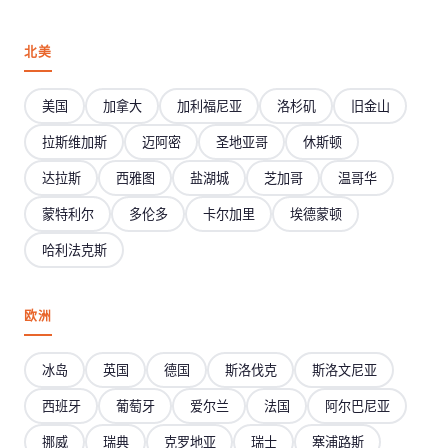
北美
美国
加拿大
加利福尼亚
洛杉矶
旧金山
拉斯维加斯
迈阿密
圣地亚哥
休斯顿
达拉斯
西雅图
盐湖城
芝加哥
温哥华
蒙特利尔
多伦多
卡尔加里
埃德蒙顿
哈利法克斯
欧洲
冰岛
英国
德国
斯洛伐克
斯洛文尼亚
西班牙
葡萄牙
爱尔兰
法国
阿尔巴尼亚
挪威
瑞典
克罗地亚
瑞士
塞浦路斯