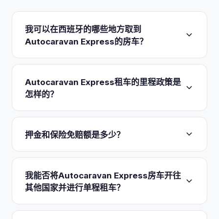
我可以在西班牙的哪些地方取到
Autocaravan Express的房车？
Autocaravan Express提供五座西班牙取车城市：
Madrid、Barcelona、Malaga、Valencia和
Autocaravan Express租车的里程政策是
Bilbao
。Madrid是主营基地，拥有实体场地，位于
怎样的？
A-1高速公路24公里处的San Sebastian de los
Reyes，距离Barajas机场约15分钟车程。其余四座
这取决于您的租期长短。
租期七天及以上的租车在各
城市是取车点，而非完整基地；例如Barcelona是机
季节均包含不限里程
，因此为期两周环游Andalucia
押金和保险免赔额是多少？
场迎接服务。请注意，非Madrid取车点在7月、8月
或北上Picos de Europa都绝不会产生按公里计费的
及复活节周可能无法提供服务。Sevilla不是取车地
账单。三天的短期周末租车则有所不同：包含800公
每次租车均包含在欧盟全境有效的全险（seguro a
点。
里里程，超出后每公里收费0.35欧元。任何一周或更
todo riesgo），
免赔额为700欧元
（franquicia）。
我能否将Autocaravan Express房车开往
长的行程，里程都不会影响您的费用。
这是标准保单下每次索赔您可能承担的最高金额。此
其他国家并进行单程租车？
外，取车时会在主驾驶员的信用卡（Visa、
Mastercard或Maestro）上冻结700欧元的可退还保
可以。跨境驶往欧洲各地（Portugal、France以及更