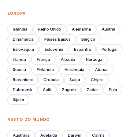
EUROPA
Islândia
Reino Unido
Alemanha
Áustria
Dinamarca
Países Baixos
Bélgica
Eslováquia
Eslovénia
Espanha
Portugal
Irlanda
França
Albânia
Noruega
Suécia
Finlândia
Helsínquia
Atenas
Rovaniemi
Croácia
Suíça
Chipre
Dubrovnik
Split
Zagreb
Zadar
Pula
Rijeka
RESTO DO MUNDO
Austrália
Adelaida
Darwin
Cairns