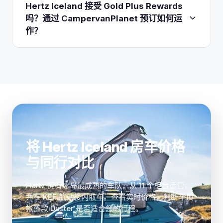
均免费配备高品质冬季轮胎，这在结冰的碎石路和山
Hertz Iceland 接受 Gold Plus Rewards
加 1.40 ISK/km 的 Hertz 费用，再加 VAT）
，在
口尤为重要。根据 Hertz 车辆页面，Dacia Duster
吗？通过 CampervanPlanet 预订如何运
还车时按里程表计费。
Camping 的最低驾驶年龄为 20 岁，且需持有驾照至
作？
少一年。Fiat Benivan 房车和部分较大型 SUV 要求
年龄 23 或 25 岁，因此请核对您预订的车型。
Hertz Iceland 是本地特许经营商（由 Bilaleiga
Flugleida ehf. 运营，自 1971 年起），并非 Hertz 公
司直营，因此
不
累积或兑换全球 Gold Plus Rewards
积分。它转而提供 Icelandair Saga Club 积分。
CampervanPlanet 将 Hertz 与其他冰岛运营商并排
比较，然后将您引导至预订页面，让您锁定同样的
KEF 取车、不限里程和保险选项，使用比价不收取
将 Hertz Iceland 房车价格
任何额外费用。
与同行对比
Hertz 拥有冰岛最成熟的车队，从 11 个柜台运营，
并在 KEF 航站楼内取车。查看实时价格，判断车顶
帐篷款 Duster 是否适合您的行程。