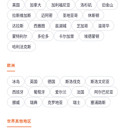
美国
加拿大
加利福尼亚
洛杉矶
旧金山
拉斯维加斯
迈阿密
圣地亚哥
休斯顿
达拉斯
西雅图
盐湖城
芝加哥
温哥华
蒙特利尔
多伦多
卡尔加里
埃德蒙顿
哈利法克斯
欧洲
冰岛
英国
德国
斯洛伐克
斯洛文尼亚
西班牙
葡萄牙
爱尔兰
法国
阿尔巴尼亚
挪威
瑞典
克罗地亚
瑞士
塞浦路斯
世界其他地区