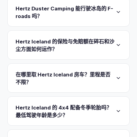
Duster Camping（代码 CXCN），一台 6 速手动挡
Hertz Duster Camping 能行驶冰岛的 F-
4x4，配有快速一键升降的气动帐篷，可在厚实的一
roads 吗？
体式床垫上供 2 名成人入睡。车厢和后备箱保持空置
以放置您的装备。
按照 Hertz 自身的配置说明，租
可以。Dacia Duster Camping 为 Highland
赁包含帐篷和床垫，但不含厨房、炉具、冷藏箱或床
Authorized，配备智能 4x4 与 Lock Mode，因此在
Hertz Iceland 的保险与免赔额在碎石和沙
垫以外的寝具
，因此请自备睡袋和炉具。
夏季 F-roads 开放后可合法行驶，这让
尘方面如何运作？
Landmannalaugar 等内陆景点触手可及。不过它并
非为涉深水过河而设计。Hertz 更大的 Toyota Hilux
基础租金包含强制性 CDW，免赔额较高（乘用车
4WD 房车（可睡 3 人）同样可合法行驶 F-road，
242,000 ISK／4x4 和厢式车 399,000 ISK）。
在哪里取 Hertz Iceland 房车？里程是否
而 Fiat Benivan 房车和 VW Caddy Beach 为
Super CDW 可将免赔额降至 30,000／65,000
不限？
2WD，禁止进入高地。
ISK。
碎石造成的挡风玻璃和车灯损坏由
Windshield Protection (WSP) 承保，其免赔额为
所有房车，包括车顶帐篷款 Duster，均仅限在
0 ISK。
Sand and Ash Protection (SAAP) 承保喷砂
Keflavik International Airport 取车，最少 3 天起
Hertz Iceland 的 4x4 配备冬季轮胎吗？
损坏，但本身并不降低碰撞免赔额。MAX 套餐将一
租。KEF 柜台位于到达大厅内，过海关后步行约 2
最低驾驶年龄是多少？
切免赔额打包降至 0 ISK。
分钟即到，车辆停在相邻的停车场，因此无需摆渡
车。里程不限。
不过，自 2026 年 1 月 1 日起，将
Hertz Iceland 车队中的每辆 4x4 在 11 月至 4 月期间
征收按公里计的道路税（约 6.95 ISK/km 政府税，