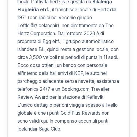
locali. L'attività hertz.is è gestita da
Bílaleiga
Flugleiða ehf.
, il franchisee locale di Hertz dal
1971 (con radici nel vecchio gruppo
Loftleiðir/Icelandair), non direttamente da The
Hertz Corporation. Dall'ottobre 2023 è di
proprietà di Egg ehf., il gruppo automobilistico
islandese BL, quindi resta a gestione locale, con
circa 3,500 veicoli nei periodi di punta in 11 sedi.
Ecco cosa ottieni: un banco con personale
all'interno della hall arrivi di KEF, le auto nel
parcheggio adiacente senza navetta, assistenza
telefonica 24/7 e un Booking.com Traveller
Review Award per la stazione di Keflavík.
L'unico dettaglio per chi viaggia spesso a livello
globale è che i punti Gold Plus Rewards non
sono validi qui. In compenso accumuli punti
Icelandair Saga Club.