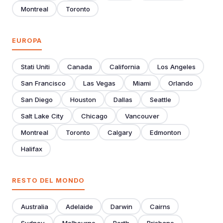
Montreal
Toronto
EUROPA
Stati Uniti
Canada
California
Los Angeles
San Francisco
Las Vegas
Miami
Orlando
San Diego
Houston
Dallas
Seattle
Salt Lake City
Chicago
Vancouver
Montreal
Toronto
Calgary
Edmonton
Halifax
RESTO DEL MONDO
Australia
Adelaide
Darwin
Cairns
Sydney
Melbourne
Perth
Brisbane