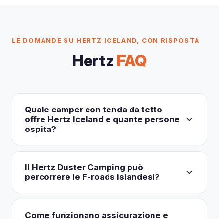
LE DOMANDE SU HERTZ ICELAND, CON RISPOSTA
Hertz
FAQ
Quale camper con tenda da tetto
offre Hertz Iceland e quante persone
ospita?
Hertz Iceland propone un solo SUV con tenda da
tetto: il Dacia Duster Camping (codice CXCN), un
Il Hertz Duster Camping può
4x4 manuale a 6 marce con una rapida tenda ad
percorrere le F-roads islandesi?
apertura assistita a pulsante che ospita 2 adulti su
Sì. Il Dacia Duster Camping è Highland Authorized
un materasso integrato e spesso. L'abitacolo e il
con trazione 4x4 intelligente e Lock Mode, quindi
bagagliaio restano liberi per i bagagli.
Il noleggio
Come funzionano assicurazione e