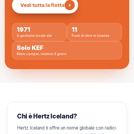
›
Vedi tutta la flotta
1971
11
A gestione locale dal
Punti di ritiro in Islanda
Solo KEF
Ritiro camper, minimo 3 giorni
Chi è Hertz Iceland?
Hertz Iceland ti offre un nome globale con radici