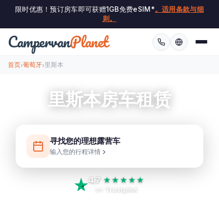
限时优惠！预订房车即可获赠1GB免费eSIM*
。适用条款与细
则。
Campervan
Planet
首页
葡萄牙
里斯本
›
›
里斯本房车租赁
寻找您的理想露营车
输入您的行程详情
4.7
★★★★★
on
Trustpilot