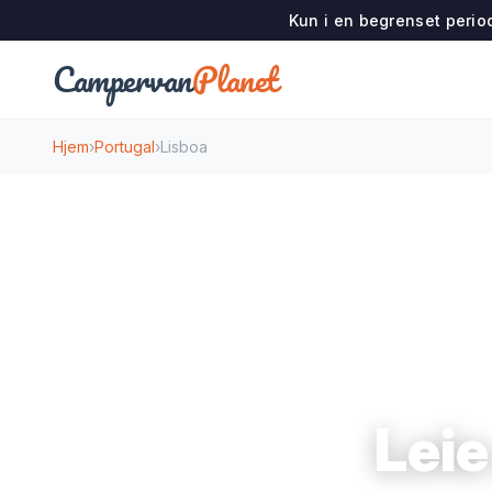
Kun i en begrenset period
Campervan
Planet
Hjem
›
Portugal
›
Lisboa
Leie