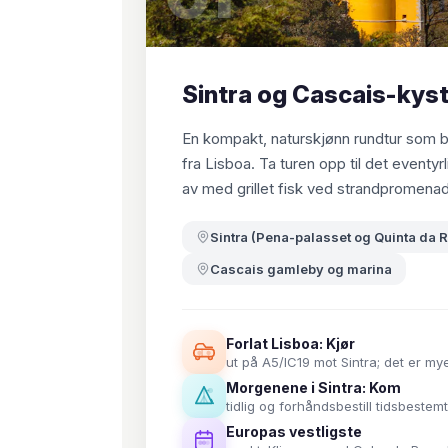
Sintra og Cascais-kys
En kompakt, naturskjønn rundtur som by
fra Lisboa. Ta turen opp til det eventy
av med grillet fisk ved strandpromenade
Sintra (Pena-palasset og Quinta da R
Cascais gamleby og marina
Forlat Lisboa: Kjør
ut på A5/IC19 mot Sintra; det er m
Morgenene i Sintra: Kom
tidlig og forhåndsbestill tidsbestem
Europas vestligste