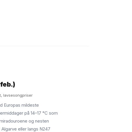
–feb.)
t, lavsesongpriser
ed Europas mildeste
termiddager på 14–17 °C som
å miradouroene og nesten
 Algarve eller langs N247