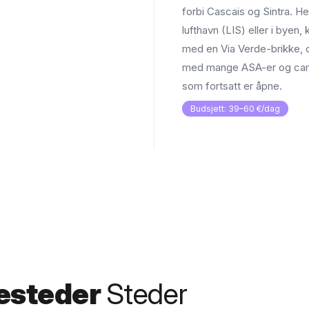
forbi Cascais og Sintra. H
lufthavn (LIS) eller i byen,
med en Via Verde-brikke, og
med mange ASA-er og cam
som fortsatt er åpne.
Budsjett: 39–60 €/dag
esteder
Steder