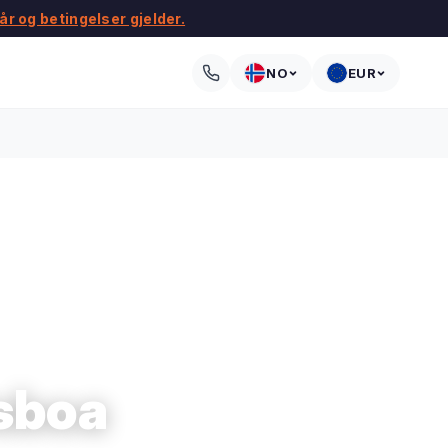
kår og betingelser gjelder.
NO
EUR
isboa