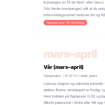
kryssingen av 25 de Abril- eller Vas
(Via Verde-bompenger) slik at du unn
ettermiddagsrushet nedover A2 og N2
Høyeste pris: 79–160 €/dag
mars–april
Vår (mars–april)
Temperatur: ~17–21 °C • mildt, grønt
Lisboas roligste og vakreste periode: 
dekker åsene, landskapet er frodig, og 
Hent bobilen på flyplassen (LIS) og kjø
tåkete palassene i Sintra eller A8 opp 