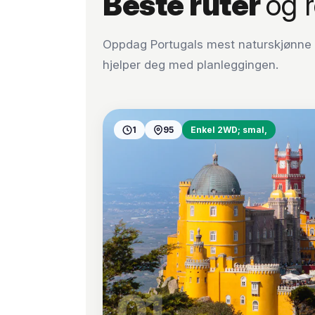
Beste ruter
og r
Oppdag Portugals mest naturskjønne b
hjelper deg med planleggingen.
1
95
Enkel 2WD; smal,
01