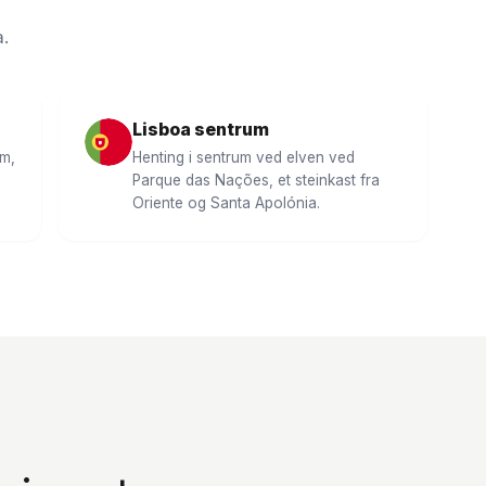
a.
Lisboa sentrum
um,
Henting i sentrum ved elven ved
Parque das Nações, et steinkast fra
Oriente og Santa Apolónia.