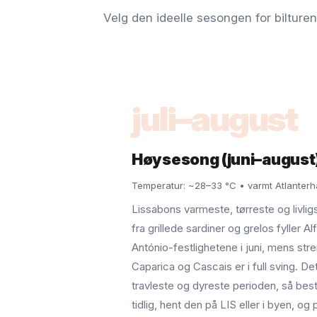
Velg den ideelle sesongen for bilturen 
juli–august
Høysesong (juni–august
Temperatur: ~28–33 °C • varmt Atlanterha
Lissabons varmeste, tørreste og livlig
fra grillede sardiner og grelos fyller 
António-festlighetene i juni, mens str
Caparica og Cascais er i full sving. De
travleste og dyreste perioden, så besti
tidlig, hent den på LIS eller i byen, og