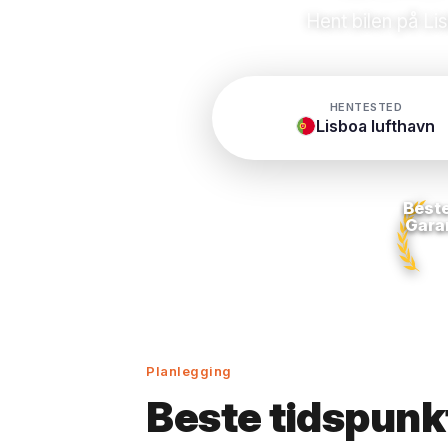
Hent bilen på Li
HENTESTED
Lisboa lufthavn
Beste
Gara
Planlegging
Beste tidspunkt