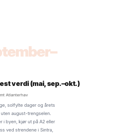
eptember–
st verdi (mai, sep.–okt.)
mt Atlanterhav
e, solfylte dager og årets
 uten august-trengselen.
r i byen, kjør ut på A2 eller
ss ved strendene i Sintra,