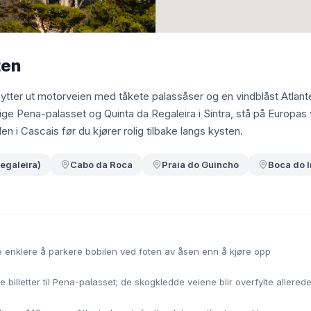
ten
tter ut motorveien med tåkete palassåser og en vindblåst Atlante
rlige Pena-palasset og Quinta da Regaleira i Sintra, stå på Europas 
n i Cascais før du kjører rolig tilbake langs kysten.
egaleira)
Cabo da Roca
Praia do Guincho
Boca do I
ye enklere å parkere bobilen ved foten av åsen enn å kjøre opp
te billetter til Pena-palasset; de skogkledde veiene blir overfylte aller