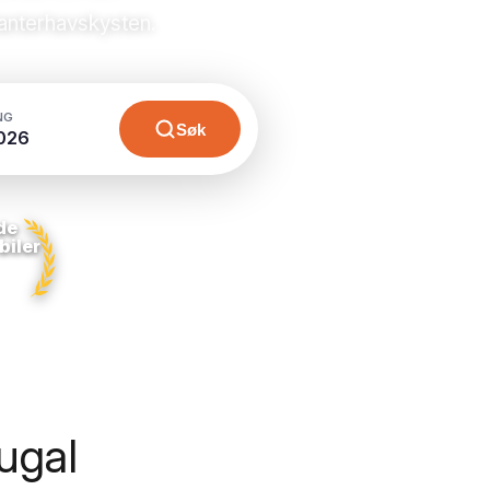
lanterhavskysten.
NG
Søk
026
de
biler
tugal