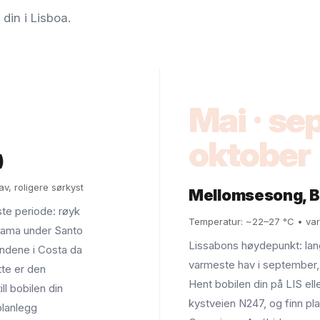
din i Lisboa.
Mai · s
oktober
)
v, roligere sørkyst
Mellomsesong, Be
ste periode: røyk
Temperatur: ~22–27 °C • var
Alfama under Santo
Lissabons høydepunkt: lang
endene i Costa da
varmeste hav i september,
tte er den
Hent bobilen din på LIS elle
ll bobilen din
kystveien N247, og finn pla
 planlegg