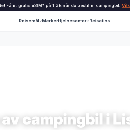
e! Få et gratis eSIM* på 1 GB når du bestiller campingbil.
Vil
Reisemål
Hjelpesenter
Merker
Reisetips
 av campingbil i L