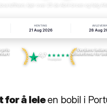
sboa lufthavn, kjør over 25 de Abril-broen og følg At
HENTING
AVLEVERI
21 Aug 2026
28 Aug 2
 pris
Verdens leden
ntert
utleiefirma for bo
4,7
★★★★★
Trustpilot
 for å leie
en bobil i Por