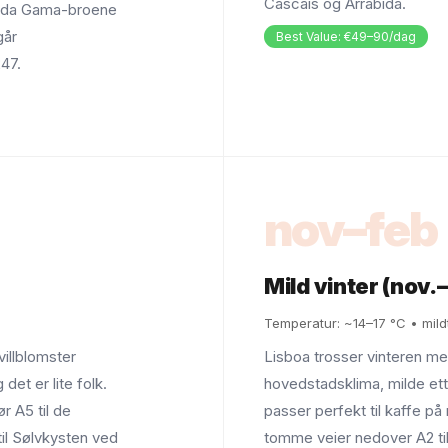
Cascais og Arrábida.
co da Gama-broene
går
Best Value: €49–90/dag
47.
nov–feb
Mild vinter (nov.
Temperatur: ~14–17 °C • mild
villblomster
Lisboa trosser vinteren m
det er lite folk.
hovedstadsklima, milde et
r A5 til de
passer perfekt til kaffe p
til Sølvkysten ved
tomme veier nedover A2 til