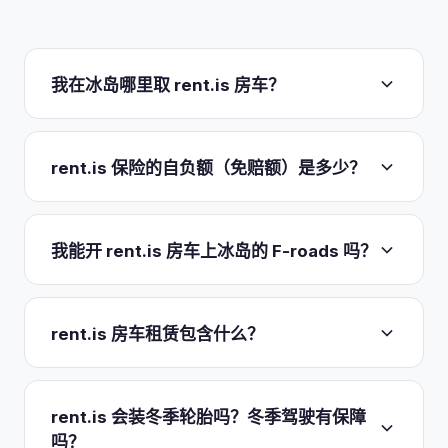
我在冰岛哪里取 rent.is 房车？
只有一个车库：Flugvellir 22, 230 Keflavik，距凯夫
拉维克机场（KEF）约五分钟车程。航站楼内没有柜
rent.is 保险的自负额（免赔额）是多少？
台，雷克雅未克也没有办公室。落地后走到到达区，
会有一位举着牌子的 rent.is 工作人员迎接你，并提
基础 CDW 已含在每日租金中，但自担风险不低：
供免费的 24/7 接驳车前往车库，你的房车就在那里
450,000 ISK
，等同于取车时收取的可退押金。
我能开 rent.is 房车上冰岛的 F-roads 吗？
等着。还车在同一地点，之后接驳车约五分钟把你送
Premium 套餐（增加 Super CDW、盗窃、碎石及
回 KEF。只有登记在册的主驾驶才能取车，须持有
沙/火山灰保障）将该自负额降至 50,000 ISK。
只有 4x4 房车可以。rent.is 说得很直白：标准 2WD
满 12+ 个月的实体驾照和一张信用卡。
Platinum Plus 增加轮胎保障外加 WiFi 和三名额外驾
面包车一律不准上 F-roads，没有例外。前往高地你
rent.is 房车租赁包含什么？
驶，并将其降至 0 ISK。请注意，rent.is 不会单独公
需要 VW California 4x4、配车顶帐篷的 Dacia
布碎石或沙/火山灰的逐项免赔额；这些都并入套餐
Duster 4x4，或 Toyota Hilux 4x4 房车。2WD 的
不限里程和基础 CDW 已含在每日租金中，没有意外
的自担风险中。此外还需缴纳一笔 15,000 ISK 的可
Crosscamp Flex 541 是个特例，获准行驶 35、550
费用。每辆房车都配备齐全：双人床（140x200
rent.is 会装冬季轮胎吗？冬季驾驶有保障
退罚款押金。
号公路和 208 号公路的部分路段，但绝不可涉水过
cm）、两个睡袋、床单和枕头、Webasto 外加便携
吗？