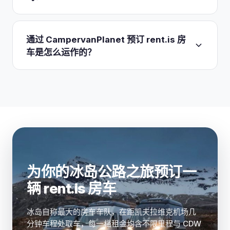
河。值得知道的是：没有任何一档 rent.is 保险, 即便
式取暖设备、带满罐燃气的燃气炉，以及锅、平底
是 Platinum, 能覆盖涉水/过河或底盘损坏，所以渡浅
锅、餐具和刀叉，露营椅和桌子，外加一个储水罐。
会。每一辆 rent.is 房车和自行式房车在整个冬季都
滩需自担风险。
Toyota Hilux 和自行式房车不含椅子和桌子。自
使用钉胎，且未声明额外收费, 在二月份 Þingvellir 周
通过 CampervanPlanet 预订 rent.is 房
2026 年 1 月 1 日起，每日加收 1,550 ISK 的政府道路
边或南岸结冰的路面上，这一点很重要。取暖也是标
车是怎么运作的？
税，混合动力车另加 500 ISK/天。
配，一套 Webasto 装置外加便携式取暖器，所以你
在 Vik 附近营地过夜不会冻着。车库 24/7 运营，因
CampervanPlanet 把 rent.is 与其他冰岛车队并列展
此冬季深夜或清晨抵达都没问题。一点提醒：除非选
示，让你无需在多个网站间来回切换即可比较每日租
购 Platinum Plus，否则轮胎和轮辋损坏不在保障范
金、铺位数和 4x4 选项。选好日期并在凯夫拉维克
围内，那是唯一包含轮胎保障的档次。
取车，挑一款车型，便可通过比价直接预订 rent.is
房车，且无需预付款，因为 rent.is 采用先预订后付
款。你在抵达时于车库结清费用并缴纳 450,000 ISK
的可退押金。出发前先比较各档保险：Premium 或
为你的冰岛公路之旅预订一
Platinum 升级在预订流程中确定，而非到柜台再
选。
辆 rent.is 房车
冰岛自称最大的房车车队，在距凯夫拉维克机场几
分钟车程处取车，每一档租金均含不限里程与 CDW