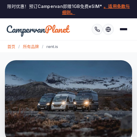
限时优惠！预订Campervan即赠1GB免费eSIM*
。适用条款与
细则。
Campervan
Planet
首页
/
所有品牌
/
rent.is