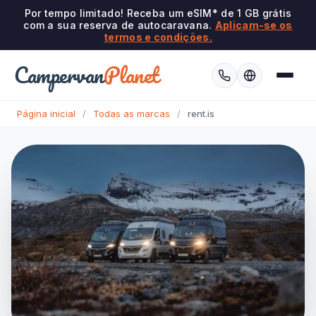
Por tempo limitado! Receba um eSIM* de 1 GB grátis
com a sua reserva de autocaravana.
Aplicam-se os
termos e condições.
Campervan
Planet
Página inicial
/
Todas as marcas
/
rent.is