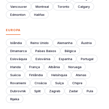
Vancouver
Montreal
Toronto
Calgary
Edmonton
Halifax
EUROPA
Islândia
Reino Unido
Alemanha
Áustria
Dinamarca
Países Baixos
Bélgica
Eslováquia
Eslovénia
Espanha
Portugal
Irlanda
França
Albânia
Noruega
Suécia
Finlândia
Helsínquia
Atenas
Rovaniemi
Croácia
Suíça
Chipre
Dubrovnik
Split
Zagreb
Zadar
Pula
Rijeka