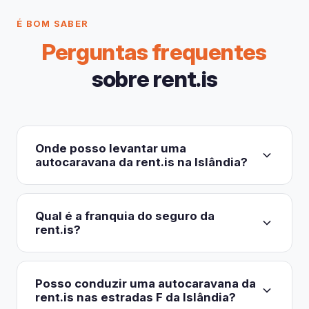
É BOM SABER
Perguntas frequentes
sobre rent.is
Onde posso levantar uma
autocaravana da rent.is na Islândia?
Existe um único depósito: Flugvellir 22, 230
Keflavik, a cerca de cinco minutos do Aeroporto
Qual é a franquia do seguro da
de Keflavik (KEF). Não há balcão no terminal nem
rent.is?
escritório em Reykjavik. Aterre, dirija-se à zona
A cobertura CDW básica está incluída na tarifa
de chegadas e um agente da rent.is irá recebê-lo
diária, mas a franquia é elevada:
450 000 ISK,
o
com uma placa e conduzirá o serviço de
Posso conduzir uma autocaravana da
que equivale ao depósito reembolsável cobrado
rent.is nas estradas F da Islândia?
transporte gratuito, disponível 24 horas por dia, 7