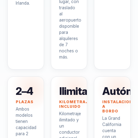
lugar, con
Irlanda.
traslado
al
aeropuerto
disponible
para
alquileres
de 7
noches o
más.
2–4
Ilimitado
Autón
PLAZAS
KILOMETRAJE
INSTALACIONE
INCLUIDO
A
Ambos
BORDO
Kilometraje
modelos
La Grand
ilimitado y
tienen
California
un
capacidad
cuenta
conductor
para 2
con un