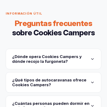
INFORMACIÓN ÚTIL
Preguntas frecuentes
sobre Cookies Campers
¿Dónde opera Cookies Campers y
dónde recojo la furgoneta?
Cookies Campers es una empresa familiar
irlandesa con sede en Rathcoole, condado de
¿Qué tipos de autocaravanas ofrece
Dublín (Unit 200 Greenogue Business Park, Grants
Cookies Campers?
Lane, D24 NH96). Este único almacén de Dublín
La flota está compuesta exclusivamente por
es el único punto de recogida y devolución, a
modelos Volkswagen nuevos y con transmisión
unos 25-30 minutos del aeropuerto de Dublín en
¿Cuántas personas pueden dormir en