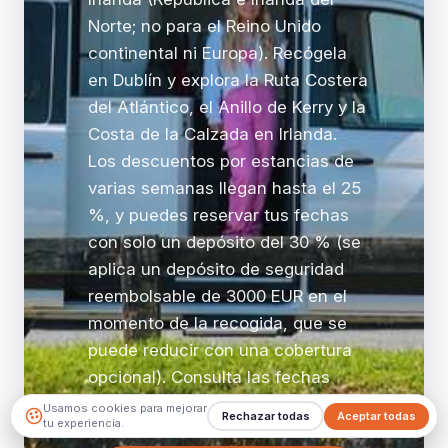
Norte; no para el Reino Unido
continental ni Europa). Recógela
en Dublín y explora la Ruta Costera
del Atlántico, el Anillo de Kerry y la
Costa de la Calzada en Irlanda.
Los descuentos por estancias de
varias semanas llegan hasta el 25
%, y puedes reservar tus fechas
con solo un depósito del 30 % (se
aplica un depósito de seguridad
reembolsable de 3000 EUR en el
momento de la recogida, que se
puede reducir con una cobertura
opcional). Consulta las fechas
disponibles y reserva ahora.
Usamos cookies para mejorar
Rechazar todas
Aceptar todas
tu experiencia.