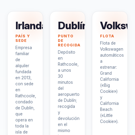
Irlanda
Dublín
Volksw
PAÍS Y
PUNTO
FLOTA
SEDE
DE
Flota de
RECOGIDA
Empresa
Volkswagen
Depósito
familiar
automáticos
en
de
a
Rathcoole,
alquiler
estrenar:
a unos
fundada
Grand
30
en 2013,
California
minutos
con sede
(«Big
del
en
Cookie»)
aeropuerto
Rathcoole,
y
de Dublín;
condado
California
recogida
de Dublín,
Beach
y
que
(«Little
devolución
opera en
Cookie»).
en el
toda la
mismo
isla de