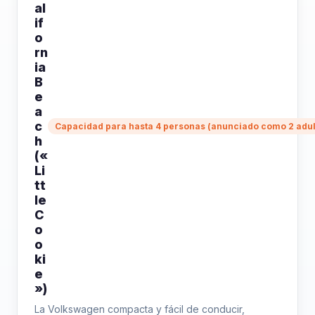
al
if
o
rn
ia
B
e
a
c
Capacidad para hasta 4 personas (anunciado como 2 adult
h
(«
Li
tt
le
C
o
o
ki
e
»)
La Volkswagen compacta y fácil de conducir,