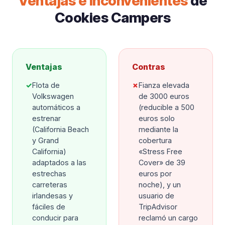
Ventajas e inconvenientes
de
Cookies Campers
Ventajas
Contras
✓
Flota de
✗
Fianza elevada
Volkswagen
de 3000 euros
automáticos a
(reducible a 500
estrenar
euros solo
(California Beach
mediante la
y Grand
cobertura
California)
«Stress Free
adaptados a las
Cover» de 39
estrechas
euros por
carreteras
noche), y un
irlandesas y
usuario de
fáciles de
TripAdvisor
conducir para
reclamó un cargo