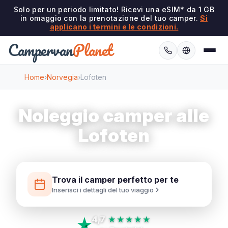
Solo per un periodo limitato! Ricevi una eSIM* da 1 GB
in omaggio con la prenotazione del tuo camper.
Si
applicano i termini e le condizioni.
Campervan
Planet
Home
›
Norvegia
›
Lofoten
Noleggio camper alle
Lofoten
Trova il camper perfetto per te
Inserisci i dettagli del tuo viaggio
4,7
★★★★★