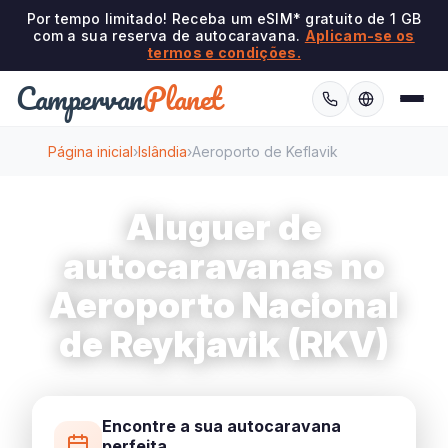
Por tempo limitado! Receba um eSIM* gratuito de 1 GB
com a sua reserva de autocaravana.
Aplicam-se os
termos e condições.
Campervan
Planet
Página inicial
›
Islândia
›
Aeroporto de Keflavik
Aluguer de
autocaravanas no
Aeroporto Nacional
de Reykjavik (RKV)
Encontre a sua autocaravana
perfeita