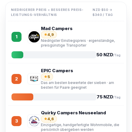
5,0 bei einigen hundert verifizierten Reisen ist ein weitaus
NIEDRIGERER PREIS = BESSERES PREIS-
NZD $50 →
stärkeres Signal als eine 4,9 bei nur einer Handvoll. Jeder
LEISTUNGS-VERHÄLTNIS
$340 / TAG
Startpreis entspricht dem tatsächlichen Preis in der
Nebensaison; rechnen Sie damit, dass in der Hochsaison
Mad Campers
von Dezember bis Februar für denselben Campervan ein
4,9
1
Niedrigster Einstiegspreis · eigenständige,
Aufschlag von 50–100 % anfällt.
preisgünstige Transporter
50 NZD
/Tag
EPIC Campers
5
2
Das am besten bewertete der sieben · am
besten für Paare geeignet
75 NZD
/Tag
Quirky Campers Neuseeland
4,6
3
Einzigartige, handgefertigte Wohnmobile, die
persönlich übergeben werden