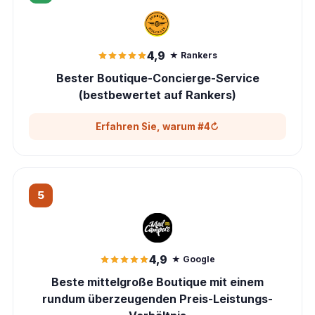
mit Dieselheizungen; seit 2004 familiengeführt
4,9-Sterne-Bewertung bei Google (über 1.000
Bewertungen), kostenlose Einwegmiete
Auckland↔Christchurch und eine seltene „No Road
4,9
★ Rankers
Restrictions“-Schotter-Richtlinie
Bester Boutique-Concierge-Service
Zertifiziert als B Corp und mit Qualmark Gold; jedes
Wohnmobil ist für mehr als 3 Tage netzunabhängig autark
(bestbewertet auf Rankers)
Erfahren Sie, warum #4
↻
Warum #4
Führt die persönlich verifizierte Rankers-Plattform mit 4,9/5
5
(über 260 Bewertungen) an und bietet eine echte
persönliche Beratung vor Reiseantritt
Neuere, autarke und netzunabhängige Vans mit
Solaranlage, Dieselheizung, unbegrenzten Kilometern
sowie Stühlen, Tisch und Bettwäsche im Lieferumfang
4,9
★ Google
Die sorgfältig zusammengestellte Flotte kombiniert eigene
Beste mittelgroße Boutique mit einem
„Sunrise“-Vans mit Premium-Wohnmobilen von McRent und
Star RV; Mindestalter 25 Jahre, daher sind die Fahrzeuge
rundum überzeugenden Preis-Leistungs-
schnell ausgebucht