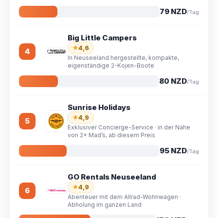
79 NZD
/Tag
Big Little Campers
4,6
4
In Neuseeland hergestellte, kompakte,
eigenständige 2-Kojen-Boote
80 NZD
/Tag
Sunrise Holidays
4,9
5
Exklusiver Concierge-Service · in der Nähe
von 2× Mad’s, ab diesem Preis
95 NZD
/Tag
GO Rentals Neuseeland
4,9
6
Abenteuer mit dem Allrad-Wohnwagen ·
Abholung im ganzen Land