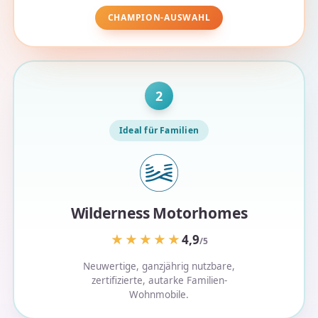
CHAMPION-AUSWAHL
2
Ideal für Familien
Wilderness Motorhomes
★★★★★
★★★★★
4,9
/5
Neuwertige, ganzjährig nutzbare,
zertifizierte, autarke Familien-
Wohnmobile.