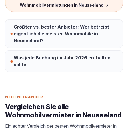
gebrauchte Transporter aus Flotten zu kaufen, darunter
Wohnmobilvermietungen in Neuseeland →
einen Fiat Ducato aus dem Jahr 2025
Alle drei Transporter sind als autark zertifiziert und verfügen
über eine fest eingebaute Toilette für freies Campen; ein
Größter vs. bester Anbieter: Wer betreibt
bewusst zurückhaltendes Design, das nicht nach Tourist
schreit
eigentlich die meisten Wohnmobile in
Bewertung von 4,6/5 auf Rankers basierend auf
Neuseeland?
verifizierten Bewertungen; Winterpreise ab ca. 80 NZD/Tag,
Mindestalter 18 Jahre
Was jede Buchung im Jahr 2026 enthalten
sollte
NEBENEINANDER
Vergleichen Sie alle
Wohnmobilvermieter in Neuseeland
Ein echter Vergleich der besten Wohnmobilvermieter in