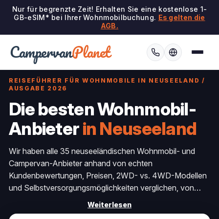
Nur für begrenzte Zeit! Erhalten Sie eine kostenlose 1-
GB-eSIM* bei Ihrer Wohnmobilbuchung.
Es gelten die
AGB.
Campervan
Planet
REISEFÜHRER FÜR WOHNMOBILE IN NEUSEELAND /
AUSGABE 2026
Die besten Wohnmobil-
Anbieter
in Neuseeland
Wir haben alle 35 neuseeländischen Wohnmobil- und
Campervan-Anbieter anhand von echten
Kundenbewertungen, Preisen, 2WD- vs. 4WD-Modellen
und Selbstversorgungsmöglichkeiten verglichen, von
preisgünstigen Schlafwagen bis hin zu Luxus-
Weiterlesen
Wohnmobilen. Erfahren Sie, wer bei einem Roadtrip von