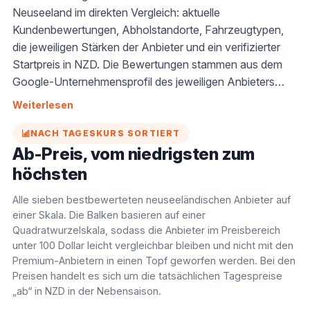
Neuseeland im direkten Vergleich: aktuelle
Kundenbewertungen, Abholstandorte, Fahrzeugtypen,
die jeweiligen Stärken der Anbieter und ein verifizierter
Startpreis in NZD. Die Bewertungen stammen aus dem
Google-Unternehmensprofil des jeweiligen Anbieters
(GO Rentals New Zealand wird auf Google angezeigt,
Weiterlesen
wo das Unternehmen eine 4,9-Sterne-Bewertung mit der
Note „Ausgezeichnet“ hat). Nutzen Sie diese
NACH TAGESKURS SORTIERT
Informationen, um Wohnmobilvermieter direkt
Ab-Preis, vom niedrigsten zum
miteinander zu vergleichen, anstatt sich auf das
höchsten
Marketing einer einzelnen Marke zu verlassen. In der
Alle sieben bestbewerteten neuseeländischen Anbieter auf
ersten Gruppe unten sind die am besten bewerteten
einer Skala. Die Balken basieren auf einer
Boutique-Anbieter und unabhängigen Spezialisten
Quadratwurzelskala, sodass die Anbieter im Preisbereich
aufgeführt, gefolgt von den großen nationalen Flotten
unter 100 Dollar leicht vergleichbar bleiben und nicht mit den
und den Billiganbietern, damit Sie sowohl die
Premium-Anbietern in einen Topf geworfen werden. Bei den
Servicequalität als auch die Depotabdeckung vergleichen
Preisen handelt es sich um die tatsächlichen Tagespreise
können. Achten Sie dabei auf die Sternebewertung im
„ab“ in NZD in der Nebensaison.
Zusammenhang mit der Anzahl der Bewertungen: Eine