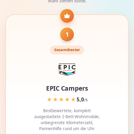
Wahl ziehen sollte.
1
Gesamtbester
EPIC Campers
★★★★★
★★★★★
5,0
/5
Bestbewertete, komplett
ausgestattete 2-Bett-Wohnmobile,
unbegrenzte Kilometerzahl,
Pannenhilfe rund um die Uhr.