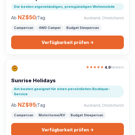
Die besten eigenständigen, preisgünstigen Wohnmobile
NZ$50
Ab
/Tag
Auckland, Christchurch
Campervan
4WD Camper
Budget Sleepervan
Verfügbarkeit prüfen →
4.9
★
★
★
★
★
Rankers
Sunrise Holidays
Am besten geeignet für einen persönlichen Boutique-
Service
NZ$95
Ab
/Tag
Auckland, Christchurch
Campervan
Motorhome/RV
Budget Sleepervan
Verfügbarkeit prüfen →