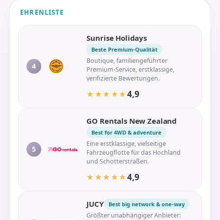
EHRENLISTE
Sunrise Holidays
Beste Premium-Qualität
Boutique, familiengeführter
4
Premium-Service, erstklassige,
verifizierte Bewertungen.
4,9
★★★★★
★★★★★
GO Rentals New Zealand
Best for 4WD & adventure
Eine erstklassige, vielseitige
5
Fahrzeugflotte für das Hochland
und Schotterstraßen.
4,9
★★★★★
★★★★★
JUCY
Best big network & one-way
Größter unabhängiger Anbieter: