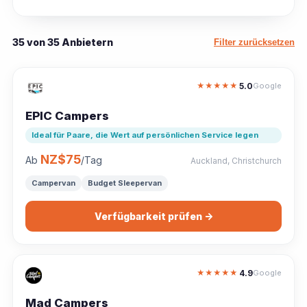
35 von 35 Anbietern
Filter zurücksetzen
5.0
★
★
★
★
★
Google
EPIC Campers
Ideal für Paare, die Wert auf persönlichen Service legen
NZ$75
Ab
/Tag
Auckland, Christchurch
Campervan
Budget Sleepervan
Verfügbarkeit prüfen →
4.9
★
★
★
★
★
Google
Mad Campers