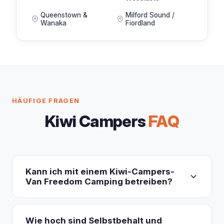
Queenstown &
Milford Sound /
Wanaka
Fiordland
HÄUFIGE FRAGEN
Kiwi Campers
FAQ
Kann ich mit einem Kiwi-Campers-
Van Freedom Camping betreiben?
Ja. Jedes Kiwi-Campers-Modell ist zertifiziert
autark (self-contained), was dir das Freedom
Wie hoch sind Selbstbehalt und