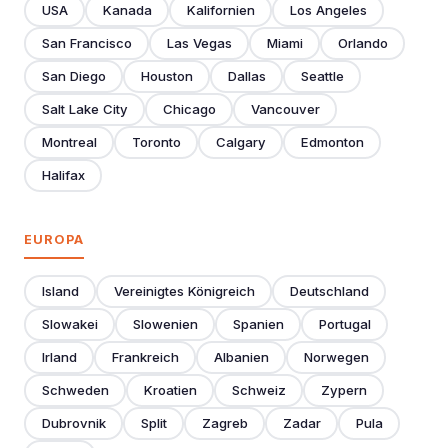
USA
Kanada
Kalifornien
Los Angeles
San Francisco
Las Vegas
Miami
Orlando
San Diego
Houston
Dallas
Seattle
Salt Lake City
Chicago
Vancouver
Montreal
Toronto
Calgary
Edmonton
Halifax
EUROPA
Island
Vereinigtes Königreich
Deutschland
Slowakei
Slowenien
Spanien
Portugal
Irland
Frankreich
Albanien
Norwegen
Schweden
Kroatien
Schweiz
Zypern
Dubrovnik
Split
Zagreb
Zadar
Pula