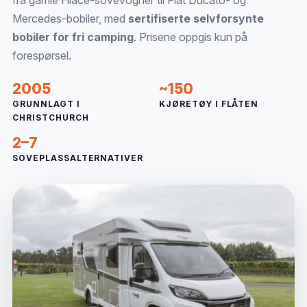
fra gamle Hiace-sovevogner til Fiat Ducato- og
Mercedes-bobiler, med
sertifiserte selvforsynte
bobiler for fri camping
. Prisene oppgis kun på
forespørsel.
2005
~150
GRUNNLAGT I
KJØRETØY I FLÅTEN
CHRISTCHURCH
2–7
SOVEPLASSALTERNATIVER