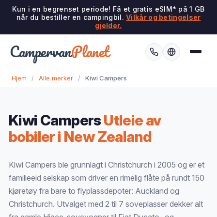
Kun i en begrenset periode! Få et gratis eSIM* på 1 GB
når du bestiller en campingbil.
Vilkår og betingelser
gjelder.
Campervan
Planet
Hjem
/
Alle merker
/
Kiwi Campers
Kiwi Campers
Utleie av
bobiler i New Zealand
Kiwi Campers ble grunnlagt i Christchurch i 2005 og er et
familieeid selskap som driver en rimelig flåte på rundt 150
kjøretøy fra bare to flyplassdepoter: Auckland og
Christchurch. Utvalget med 2 til 7 soveplasser dekker alt