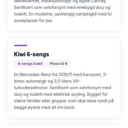
dieselvarmer, induksjonstopp og Apple CarPlay.
Sertifisert som selvforsynt med innebygd dusj og
toalett. En moderne, uavhengig campingbil med to
soveplasser for par.
Kiwi 6-sengs
6-sengs bobil
Plass til 6
En Mercedes-Benz fra 2010/11 med karosseri, 5-
trinns automatgir og 3,0-liters V6-
turbodieselmotor. Sertifisert som selvforsynt med
dusj og toalett med elektrisk spyling. Bygget for
større familier eller grupper som skal reise rundt på
begge øyene med alt om bord.