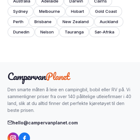
Australia
Adelaide
Darwin
Cairns
Sydney
Melbourne
Hobart
Gold Coast
Perth
Brisbane
New Zealand
Auckland
Dunedin
Nelson
Tauranga
Sør-Afrika
Campervan
Planet
Den smarte måten å leie en campingbil, bobil eller RV på. Vi
sammenligner priser fra over 140 pålitelige utleiefirmaer i 40
land, slik at du alltid finner det perfekte kjøretøyet til den
beste prisen.
hello@campervanplanet.com