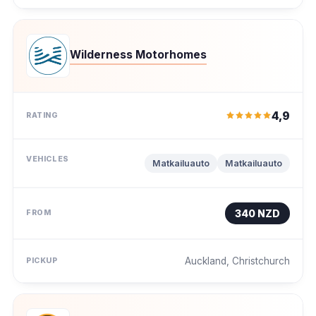
Wilderness Motorhomes
4,9
Matkailuauto
Matkailuauto
340 NZD
Auckland, Christchurch