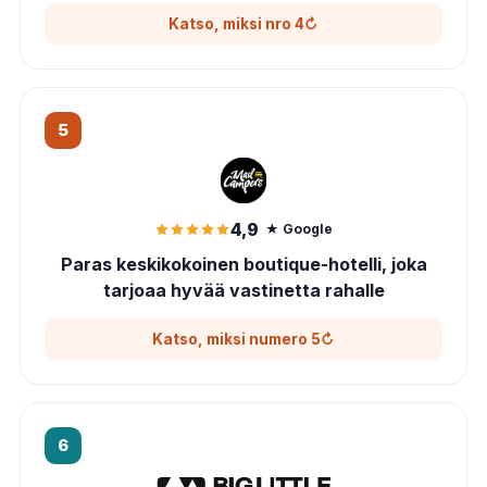
Katso, miksi nro 4
↻
Miksi nro 4
Johtaa kasvotusten vahvistetun Rankers-alustan arviointia
5
4,9/5 (yli 260 arvostelua) ja tarjoaa aidon henkilökohtaisen
konsultoinnin ennen matkaa
Uudemmat, itsenäisesti toimivat, verkosta riippumattomat
matkailuautot, joissa on aurinkopaneelit, diesel-lämmitin,
rajoittamaton ajokilometrimäärä sekä mukana tuolit, pöytä ja
4,9
★ Google
liinavaatteet
Paras keskikokoinen boutique-hotelli, joka
Curated Fleet yhdistää omat Sunrise-pakettiautonsa
korkealaatuisiin McRent- ja Star RV-matkailuautoihin; ikäraja
tarjoaa hyvää vastinetta rahalle
on 25 vuotta, joten ajoneuvot varataan nopeasti loppuun
Katso, miksi numero 5
↻
Miksi numero 5?
Uuden-Seelannin omistuksessa vuodesta 2017 lähtien,
6
kasvanut noin 200 pakettiautoon; noin 4,9 tähteä
Googlessa ja noin 93 %:n hyväksyntä Rankers-palvelussa,