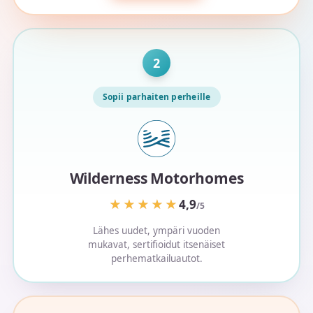
2
Sopii parhaiten perheille
Wilderness Motorhomes
★★★★★
★★★★★
4,9
/5
Lähes uudet, ympäri vuoden
mukavat, sertifioidut itsenäiset
perhematkailuautot.