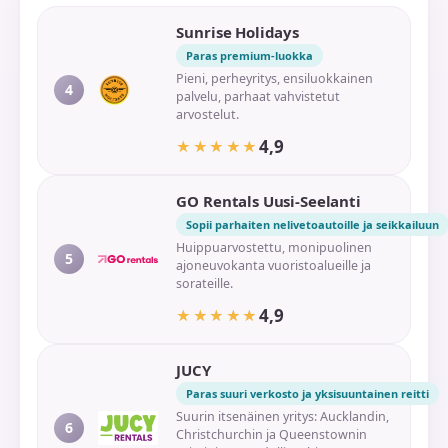
Sunrise Holidays
Paras premium-luokka
Pieni, perheyritys, ensiluokkainen
4
palvelu, parhaat vahvistetut
arvostelut.
4,9
★★★★★
★★★★★
GO Rentals Uusi-Seelanti
Sopii parhaiten nelivetoautoille ja seikkailuun
Huippuarvostettu, monipuolinen
5
ajoneuvokanta vuoristoalueille ja
sorateille.
4,9
★★★★★
★★★★★
JUCY
Paras suuri verkosto ja yksisuuntainen reitti
Suurin itsenäinen yritys: Aucklandin,
6
Christchurchin ja Queenstownin