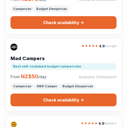
Campervan
Budget Sleepervan
Check availability →
4.9
★
★
★
★
★
Google
Mad Campers
Best self-contained budget campervans
NZ$50
From
/day
Auckland, Christchurch
Campervan
4WD Camper
Budget Sleepervan
Check availability →
4.9
★
★
★
★
★
Rankers