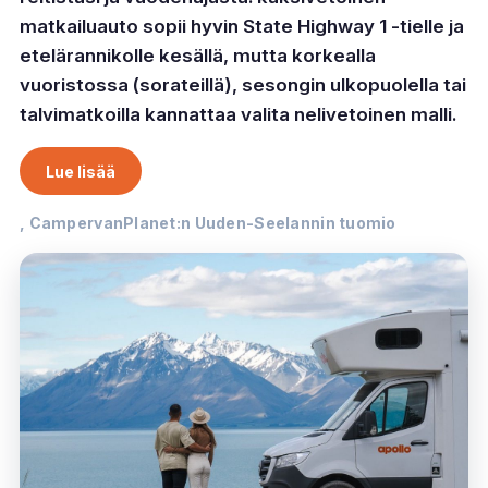
matkailuauto sopii hyvin State Highway 1 -tielle ja
etelärannikolle kesällä, mutta korkealla
vuoristossa (sorateillä), sesongin ulkopuolella tai
talvimatkoilla kannattaa valita nelivetoinen malli.
Lue lisää
, CampervanPlanet:n Uuden-Seelannin tuomio