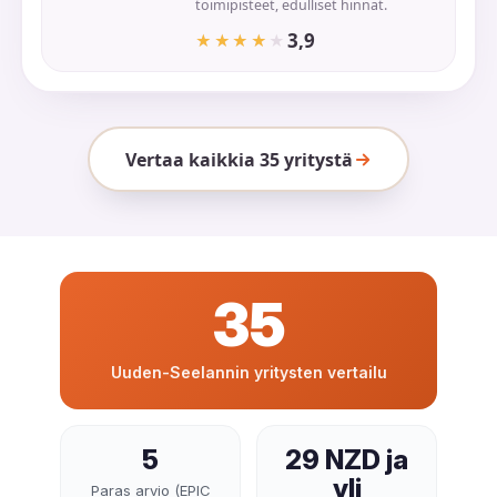
toimipisteet, edulliset hinnat.
3,9
★★★★★
★★★★★
Vertaa kaikkia 35 yritystä
35
Uuden-Seelannin yritysten vertailu
5
29 NZD ja
yli
Paras arvio (EPIC