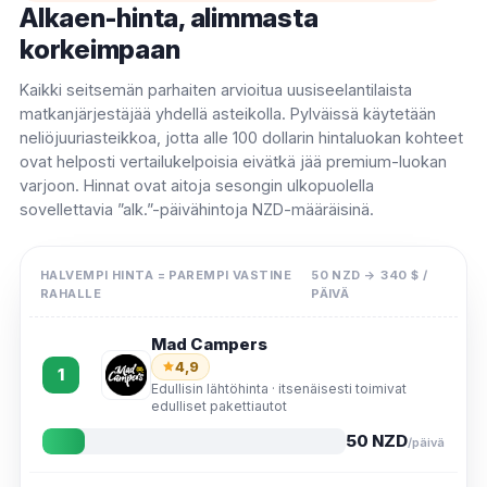
keskenään sen sijaan, että luottaisit yksittäisen brändin
Alkaen-hinta, alimmasta
omaan markkinointiin. Alla olevassa ensimmäisessä
korkeimpaan
ryhmässä esitetään parhaiten arvioidut pienet ja
Kaikki seitsemän parhaiten arvioitua uusiseelantilaista
riippumattomat erikoistuneet yritykset, joita seuraavat
matkanjärjestäjää yhdellä asteikolla. Pylväissä käytetään
suuret valtakunnalliset autokannat ja edulliset brändit,
neliöjuuriasteikkoa, jotta alle 100 dollarin hintaluokan kohteet
jotta voit vertailla sekä palvelun laatua että
ovat helposti vertailukelpoisia eivätkä jää premium-luokan
noutopisteiden kattavuutta ja lukea tähtiluokituksen
varjoon. Hinnat ovat aitoja sesongin ulkopuolella
arvostelujen lukumäärän ohella: 5,0-luokitus muutamasta
sovellettavia ”alk.”-päivähintoja NZD-määräisinä.
sadasta vahvistetusta matkasta on paljon vahvempi
merkki kuin 4,9-luokitus vain muutamasta matkasta.
HALVEMPI HINTA = PAREMPI VASTINE
50 NZD → 340 $ /
Jokainen alkaen-hinta on todellinen sesongin
RAHALLE
PÄIVÄ
ulkopuolinen hinta; joulukuusta helmikuuhun kestävän
sesongin aikana samaan matkailuautoon lisätään 50-100
Mad Campers
%:n lisähinta.
4,9
1
Edullisin lähtöhinta · itsenäisesti toimivat
edulliset pakettiautot
50 NZD
/päivä