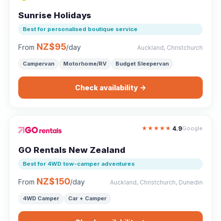
Sunrise Holidays
Best for personalised boutique service
NZ$95
From
/day
Auckland, Christchurch
Campervan
Motorhome/RV
Budget Sleepervan
Check availability →
4.9
★
★
★
★
★
Google
GO Rentals New Zealand
Best for 4WD tow-camper adventures
NZ$150
From
/day
Auckland, Christchurch, Dunedin
4WD Camper
Car + Camper