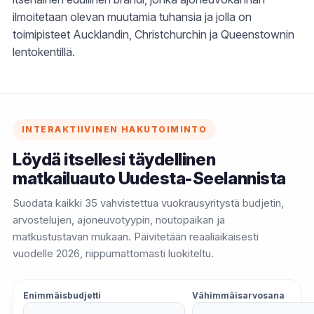
ilmoitetaan olevan muutamia tuhansia ja jolla on
toimipisteet Aucklandin, Christchurchin ja Queenstownin
lentokentillä.
INTERAKTIIVINEN HAKUTOIMINTO
Löydä itsellesi täydellinen
matkailuauto Uudesta-Seelannista
Suodata kaikki 35 vahvistettua vuokrausyritystä budjetin,
arvostelujen, ajoneuvotyypin, noutopaikan ja
matkustustavan mukaan. Päivitetään reaaliaikaisesti
vuodelle 2026, riippumattomasti luokiteltu.
Enimmäisbudjetti
Vähimmäisarvosana