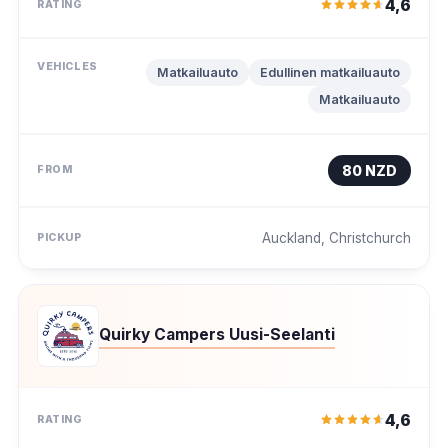
4,6
Matkailuauto
Edullinen matkailuauto
Matkailuauto
80 NZD
Auckland, Christchurch
Quirky Campers Uusi-Seelanti
4,6