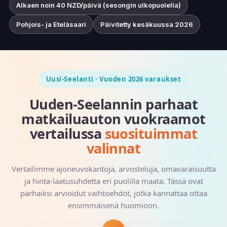
Alkaen noin 40 NZD/päivä (sesongin ulkopuolella)
Pohjois- ja Eteläsaari
Päivitetty kesäkuussa 2026
Uusi-Seelanti · Vuoden 2026 varaukset
Uuden-Seelannin parhaat
matkailuauton vuokraamot
vertailussa
suosituimmat
valinnat
Vertailimme ajoneuvokantoja, arvosteluja, omavaraisuutta
ja hinta-laatusuhdetta eri puolilla maata. Tässä ovat
parhaiksi arvioidut vaihtoehdot, jotka kannattaa ottaa
ensimmäisenä huomioon.