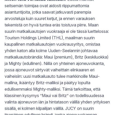
seitsemän toimijaa ovat aidosti riippumattomia
asiantuntijoita, jotka saavat jatkuvasti parempia
arvosteluja kuin suuret ketjut, ja ennen varauksen
tekemistä on hyvä tuntea eräs toistuva piirre. Maan
suurin matkailuautojen vuokraaja ei ole tässä luettelossa:
Tourism Holdings Limited (THL), maailman suurin
kaupallinen matkailuautojen vuokrausyritys, omistaa
yhden katon alla kolme Uuden-Seelannin johtavaa
matkailuautobrändiä: Maui (premium), Britz (keskiluokka)
ja Mighty (edullinen). Niillä on yhteinen ajoneuvokanta,
jossa ajoneuvot siirtyvät vaiheittain elinkaaren eri
vaiheisiin: uusi matkailuauto tulee markkinoille Maui-
mallina, ikääntyy Britz-malliksi ja päätyy lopulta
edullisemmaksi Mighty-malliksi. Tämä tarkoittaa, että
klassinen kysymys ”Maui vai Britz” on todellisuudessa
valinta ajoneuvon iän ja hintatason välillä yhden yrityksen
sisällä, ei kolmen kilpailijan välillä. JUCY on suurin
itsenäinen edullinen brändi, jonka ajoneuvokannan