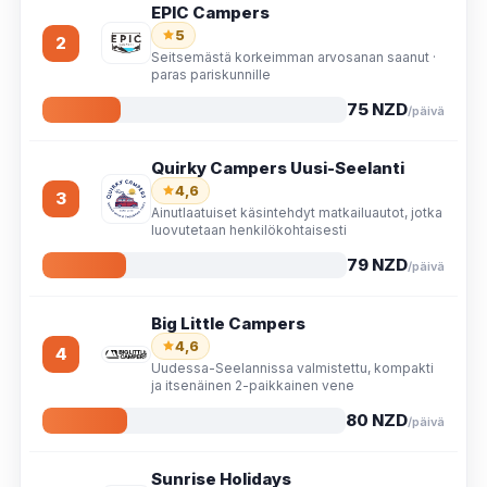
EPIC Campers
5
2
Seitsemästä korkeimman arvosanan saanut ·
paras pariskunnille
75 NZD
/päivä
Quirky Campers Uusi-Seelanti
4,6
3
Ainutlaatuiset käsintehdyt matkailuautot, jotka
luovutetaan henkilökohtaisesti
79 NZD
/päivä
Big Little Campers
4,6
4
Uudessa-Seelannissa valmistettu, kompakti
ja itsenäinen 2-paikkainen vene
80 NZD
/päivä
Sunrise Holidays