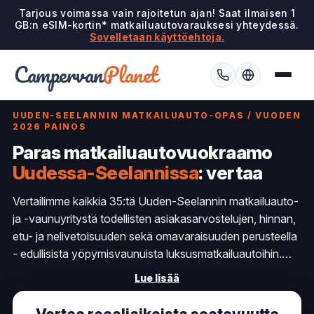
Tarjous voimassa vain rajoitetun ajan! Saat ilmaisen 1
GB:n eSIM-kortin* matkailuautovarauksesi yhteydessä.
Sovelletaan käyttöehtoja.
Campervan
Planet
UUDEN-SEELANNIN MATKAILUAUTO-OPAS / VUODEN
2026 PAINOS
Paras matkailuautovuokraamo
Uudessa-Seelannissa
: vertaa
Vertailimme kaikkia 35:tä Uuden-Seelannin matkailuauto-
ja -vaunuyritystä todellisten asiakasarvostelujen, hinnan,
etu- ja nelivetoisuuden sekä omavaraisuuden perusteella
- edullisista yöpymisvaunuista luksusmatkailuautoihin.
Katso, kuka on ykkönen pohjoisesta eteläsaarelle
Lue lisää
suuntautuvalla road tripillä ja hiihtokauden
alppimaisemissa Etelä-saarella, sekä miten valita
JUCY
,