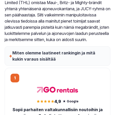
Limited (THL) omistaa Maui-, Britz- ja Mighty-brändit
yhtenä yhtenäisenä ajoneuvokantana, ja JUCY-ryhmä on
sen päähaastaja. Silti vaikeimmin manipuloitavissa
olevissa tiedoissa alla mainitut pienet toimijat saavat
jatkuvasti parempia pisteitä kuin nämä megabrändit, joten
luokittelemme palvelun ja ajoneuvojen laadun perusteella
ja merkitsemme sitten, kuka on aidosti suurin.
Miten olemme laatineet rankingin ja mitä
kukin varaus sisältää
1
4,9
★ Google
Sopii parhaiten valtakunnallisiin noutoihin ja