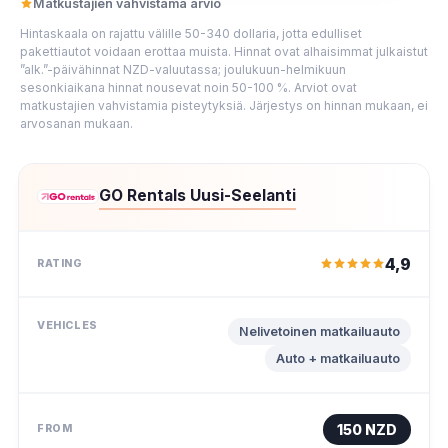
Matkustajien vahvistama arvio
Hintaskaala on rajattu välille 50-340 dollaria, jotta edulliset
pakettiautot voidaan erottaa muista. Hinnat ovat alhaisimmat julkaistut
”alk.”-päivähinnat NZD-valuutassa; joulukuun-helmikuun
sesonkiaikana hinnat nousevat noin 50-100 %. Arviot ovat
matkustajien vahvistamia pisteytyksiä. Järjestys on hinnan mukaan, ei
arvosanan mukaan.
GO Rentals Uusi-Seelanti
4,9
Nelivetoinen matkailuauto
Auto + matkailuauto
150 NZD