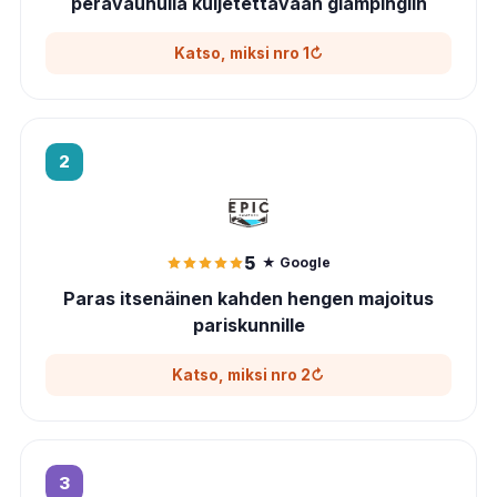
perävaunulla kuljetettavaan glampingiin
Katso, miksi nro 1
↻
Miksi nro 1
Uuden-Seelannin omistuksessa vuodesta 1997 lähtien;
2
Google-arvosteluissa 4,9 tähteä ja luokitus ”Erinomainen”
noin 2 400 arvostelun perusteella
GO Glamper on Uudessa-Seelannissa valmistettu,
aurinkovoimalla toimiva, itsenäinen perävaunutyyppinen
matkailuvaunu: irrota se leirintäalueella ja pidä autosi
5
★ Google
vapaana päiväretkiä varten
Paras itsenäinen kahden hengen majoitus
Rajoittamaton kilometrimäärä, noin kymmenen toimipistettä
eri puolilla maata, mukaan lukien Aucklandin, Christchurchin
pariskunnille
ja Queenstownin lentokentät; alaikäraja 21 vuotta
Katso, miksi nro 2
↻
Miksi nro 2
Erinomainen 5,0 tähden Google-arvio noin 300 arvostelun
3
perusteella; sovelluksen on kehittänyt ja sitä ylläpitää