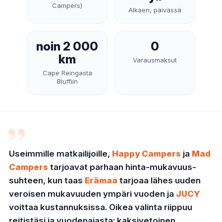
Campers)
Alkaen, päivässä
noin 2 000
0
km
Varausmaksut
Cape Reingasta
Bluffiin
”
Useimmille matkailijoille,
Happy Campers
ja
Mad
Campers
tarjoavat parhaan hinta-mukavuus-
suhteen, kun taas
Erämaa
tarjoaa lähes uuden
veroisen mukavuuden ympäri vuoden ja
JUCY
voittaa kustannuksissa. Oikea valinta riippuu
reitistäsi ja vuodenajasta: kaksivetoinen