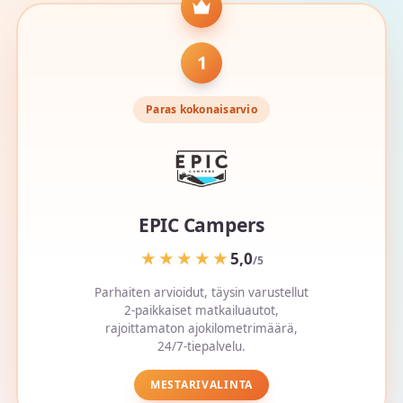
1
Paras kokonaisarvio
EPIC Campers
★★★★★
★★★★★
5,0
/5
Parhaiten arvioidut, täysin varustellut
2-paikkaiset matkailuautot,
rajoittamaton ajokilometrimäärä,
24/7-tiepalvelu.
MESTARIVALINTA