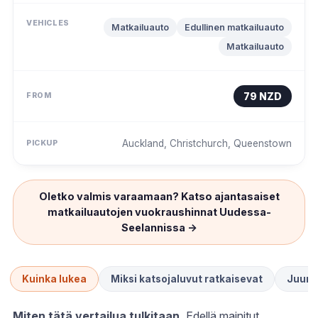
Matkailuauto
Edullinen matkailuauto
Matkailuauto
79 NZD
Auckland, Christchurch, Queenstown
Oletko valmis varaamaan? Katso ajantasaiset
matkailuautojen vuokraushinnat Uudessa-
Seelannissa →
Kuinka lukea
Miksi katsojaluvut ratkaisevat
Juuri 
Miten tätä vertailua tulkitaan.
Edellä mainitut