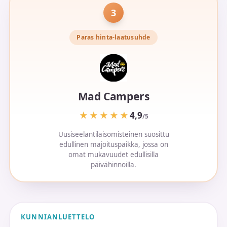
3
Paras hinta-laatusuhde
Mad Campers
★★★★★
★★★★★
4,9
/5
Uusiseelantilaisomisteinen suosittu
edullinen majoituspaikka, jossa on
omat mukavuudet edullisilla
päivähinnoilla.
KUNNIANLUETTELO