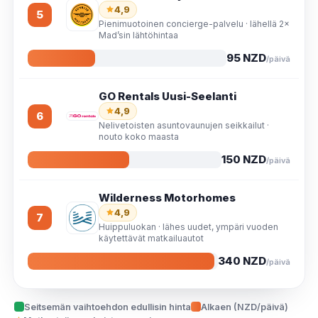
4,9
5
Pienimuotoinen concierge-palvelu · lähellä 2×
Mad’sin lähtöhintaa
95 NZD
/päivä
GO Rentals Uusi-Seelanti
4,9
6
Nelivetoisten asuntovaunujen seikkailut ·
nouto koko maasta
150 NZD
/päivä
Wilderness Motorhomes
4,9
7
Huippuluokan · lähes uudet, ympäri vuoden
käytettävät matkailuautot
340 NZD
/päivä
Seitsemän vaihtoehdon edullisin hinta
Alkaen (NZD/päivä)