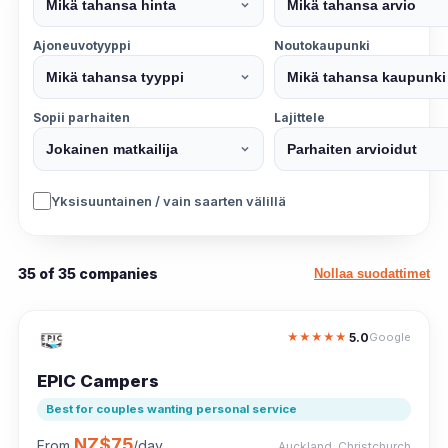
Ajoneuvotyyppi
Noutokaupunki
Sopii parhaiten
Lajittele
Yksisuuntainen / vain saarten välillä
35 of 35 companies
Nollaa suodattimet
5.0
★
★
★
★
★
Google
EPIC Campers
Best for couples wanting personal service
NZ$75
From
/day
Auckland, Christchurch