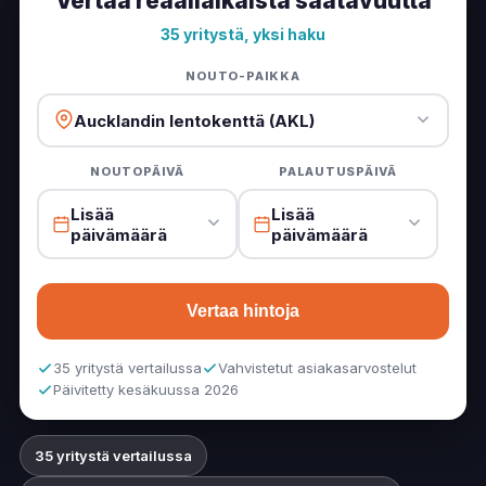
Vertaa reaaliaikaista saatavuutta
Maui,
Britz
, Apollo, Mad Campers ja Wilderness, mistä
35 yritystä, yksi haku
löytää menolippuja ja 1 dollarin siirtymistarjouksia, miten
Cookin salmen lautta yhdistää nämä kaksi saarta ja mitä
NOUTO-PAIKKA
vihreä itsenäisen leiriytyminen -kortti (jossa vaaditaan
Aucklandin lentokenttä (AKL)
nykyään kiinteää WC:tä) tarkoittaa vapaalle leiriytyminen
vuokra-autolla.
NOUTOPÄIVÄ
PALAUTUSPÄIVÄ
Lisää
Lisää
päivämäärä
päivämäärä
Vertaa hintoja
35 yritystä vertailussa
Vahvistetut asiakasarvostelut
Päivitetty kesäkuussa 2026
35 yritystä vertailussa