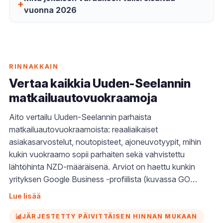
vuonna 2026
RINNAKKAIN
Vertaa kaikkia Uuden-Seelannin
matkailuautovuokraamoja
Aito vertailu Uuden-Seelannin parhaista
matkailuautovuokraamoista: reaaliaikaiset
asiakasarvostelut, noutopisteet, ajoneuvotyypit, mihin
kukin vuokraamo sopii parhaiten sekä vahvistettu
lähtöhinta NZD-määräisenä. Arviot on haettu kunkin
yrityksen Google Business -profiilista (kuvassa GO
Rentals New Zealand Googlen näkymässä, jossa sillä on
Lue lisää
4,9 tähden ”Erinomainen” -arvio). Käytä tätä
vertailemaan matkailuautovuokraamoja suoraan
JÄRJESTETTY PÄIVITTÄISEN HINNAN MUKAAN