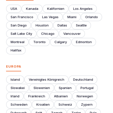
USA
Kanada
Kalifornien
Los Angeles
San Francisco
Las Vegas
Miami
Orlando
San Diego
Houston
Dallas
Seattle
Salt Lake City
Chicago
Vancouver
Montreal
Toronto
Calgary
Edmonton
Halifax
EUROPA
Island
Vereinigtes Königreich
Deutschland
Slowakei
Slowenien
Spanien
Portugal
Irland
Frankreich
Albanien
Norwegen
Schweden
Kroatien
Schweiz
Zypern
Dubrovnik
Split
Zagreb
Zadar
Pula