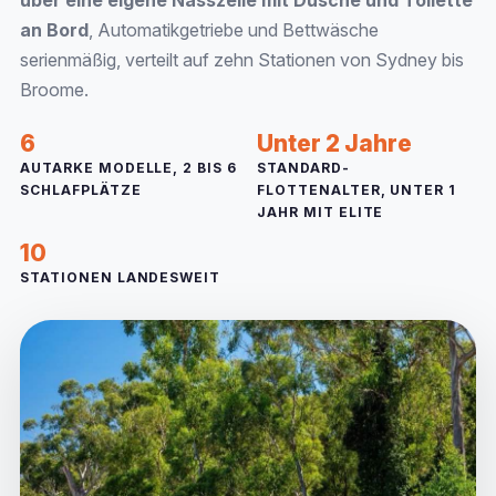
über eine eigene Nasszelle mit Dusche und Toilette
an Bord
, Automatikgetriebe und Bettwäsche
serienmäßig, verteilt auf zehn Stationen von Sydney bis
Broome.
6
Unter 2 Jahre
AUTARKE MODELLE, 2 BIS 6
STANDARD-
SCHLAFPLÄTZE
FLOTTENALTER, UNTER 1
JAHR MIT ELITE
10
STATIONEN LANDESWEIT