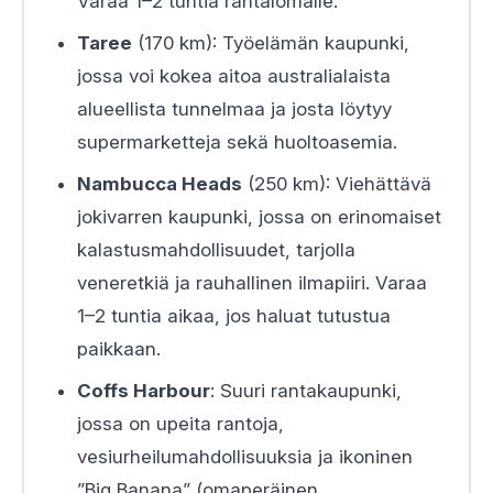
Varaa 1–2 tuntia rantalomalle.
Taree
(170 km): Työelämän kaupunki,
jossa voi kokea aitoa australialaista
alueellista tunnelmaa ja josta löytyy
supermarketteja sekä huoltoasemia.
Nambucca Heads
(250 km): Viehättävä
jokivarren kaupunki, jossa on erinomaiset
kalastusmahdollisuudet, tarjolla
veneretkiä ja rauhallinen ilmapiiri. Varaa
1–2 tuntia aikaa, jos haluat tutustua
paikkaan.
Coffs Harbour
: Suuri rantakaupunki,
jossa on upeita rantoja,
vesiurheilumahdollisuuksia ja ikoninen
”Big Banana” (omaperäinen