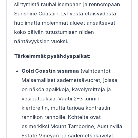
siirtymistä rauhallisempaan ja rennompaan
Sunshine Coastiin. Lyhyestä etäisyydestä
huolimatta molemmat alueet ansaitsevat
koko päivän tutustumisen niiden
nähtävyyksien vuoksi.
Tärkeimmät pysähdyspaikat:
Gold Coastin sisämaa
(vaihtoehto):
Maisemalliset sademetsävuoret, joissa
on näköalapaikkoja, kävelyreittejä ja
vesiputouksia. Vaatii 2–3 tunnin
kiertoreitin, mutta tarjoaa kontrastin
rannikon rannoille. Kohteita ovat
esimerkiksi Mount Tamborine, Austinvilla
Estate Vineyard ja sademetsäkävelyt.