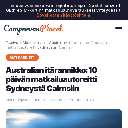
Tarjous voimassa vain rajoitetun ajan! Saat ilmaisen 1
GB:n eSIM-kortin* matkailuautovarauksesi yhteydessä.
Sovelletaan käyttöehtoja.
Campervan
Planet
Etusivu
>
Matkavinkit
>
Australian
itärannikko: 10 päivän
matkailuautoreitti
Sydneystä
Cairnsiin
MATKAREITIT
Australian itärannikko: 10
päivän matkailuautoreitti
Sydneystä Cairnsiin
Matkaohjelmat
Lukuaika 9 min
15. helmikuuta 2026