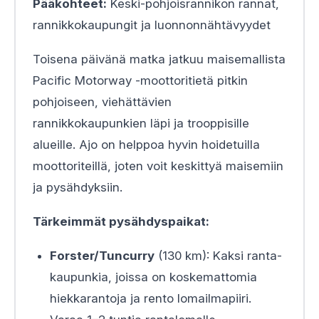
Pääkohteet:
Keski-pohjoisrannikon rannat,
rannikkokaupungit ja luonnonnähtävyydet
Toisena päivänä matka jatkuu maisemallista
Pacific Motorway -moottoritietä pitkin
pohjoiseen, viehättävien
rannikkokaupunkien läpi ja trooppisille
alueille. Ajo on helppoa hyvin hoidetuilla
moottoriteillä, joten voit keskittyä maisemiin
ja pysähdyksiin.
Tärkeimmät pysähdyspaikat:
Forster/Tuncurry
(130 km): Kaksi ranta-
kaupunkia, joissa on koskemattomia
hiekkarantoja ja rento lomailmapiiri.