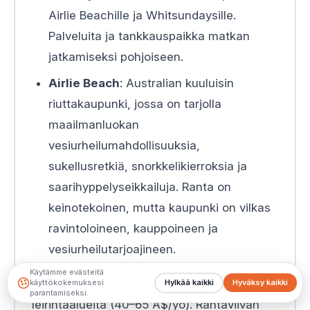
Airlie Beachille ja Whitsundaysille.
Palveluita ja tankkauspaikka matkan
jatkamiseksi pohjoiseen.
Airlie Beach
: Australian kuuluisin
riuttakaupunki, jossa on tarjolla
maailmanluokan
vesiurheilumahdollisuuksia,
sukellusretkiä, snorkkelikierroksia ja
saarihyppelyseikkailuja. Ranta on
keinotekoinen, mutta kaupunki on vilkas
ravintoloineen, kauppoineen ja
vesiurheilutarjoajineen.
Käytämme evästeitä
Leirintä:
Airlie Beachillä on lukuisia
käyttökokemuksesi
Hylkää kaikki
Hyväksy kaikki
parantamiseksi.
leirintäalueita (40–65 A$/yö). Rantaviivan