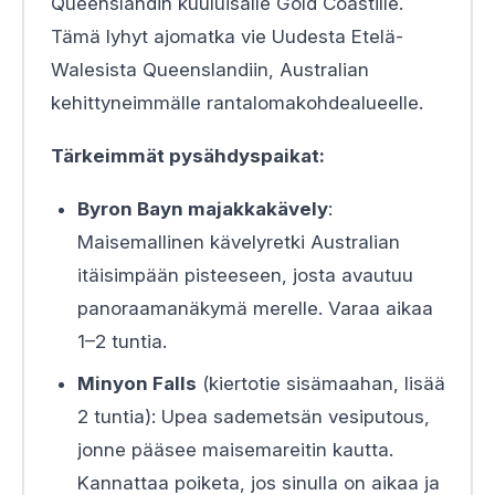
Queenslandin kuuluisalle Gold Coastille.
Tämä lyhyt ajomatka vie Uudesta Etelä-
Walesista Queenslandiin, Australian
kehittyneimmälle rantalomakohdealueelle.
Tärkeimmät pysähdyspaikat:
Byron Bayn majakkakävely
:
Maisemallinen kävelyretki Australian
itäisimpään pisteeseen, josta avautuu
panoraamanäkymä merelle. Varaa aikaa
1–2 tuntia.
Minyon Falls
(kiertotie sisämaahan, lisää
2 tuntia): Upea sademetsän vesiputous,
jonne pääsee maisemareitin kautta.
Kannattaa poiketa, jos sinulla on aikaa ja