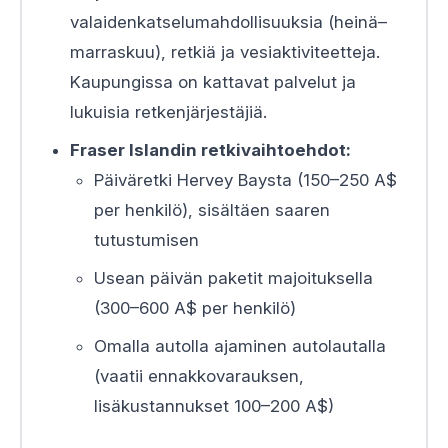
valaidenkatselumahdollisuuksia (heinä–
marraskuu), retkiä ja vesiaktiviteetteja.
Kaupungissa on kattavat palvelut ja
lukuisia retkenjärjestäjiä.
Fraser Islandin retkivaihtoehdot:
Päiväretki Hervey Baysta (150–250 A$
per henkilö), sisältäen saaren
tutustumisen
Usean päivän paketit majoituksella
(300–600 A$ per henkilö)
Omalla autolla ajaminen autolautalla
(vaatii ennakkovarauksen,
lisäkustannukset 100–200 A$)