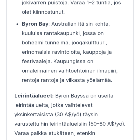
jokivarren puistoja. Varaa 1–2 tuntia, jos
olet kiinnostunut.
Byron Bay
: Australian itäisin kohta,
kuuluisa rantakaupunki, jossa on
boheemi tunnelma, joogakulttuuri,
erinomaisia ravintoloita, kauppoja ja
festivaaleja. Kaupungissa on
omaleimainen vaihtoehtoinen ilmapiiri,
rentoja rantoja ja vilkasta yöelämää.
Leirintäalueet:
Byron Bayssa on useita
leirintäalueita, jotka vaihtelevat
yksinkertaisista (30 A$/yö) täysin
varusteltuihin leirintäalueisiin (50–80 A$/yö).
Varaa paikka etukäteen, etenkin