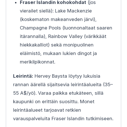
Fraser Islandin kohokohdat
(jos
vierailet siellä): Lake Mackenzie
(koskematon makeanveden järvi),
Champagne Pools (luonnonaltaat saaren
itärannalla), Rainbow Valley (värikkäät
hiekkakalliot) sekä monipuolinen
eläimistö, mukaan lukien dingot ja
merikilpikonnat.
Leirintä:
Hervey Baysta löytyy lukuisia
rannan äärellä sijaitsevia leirintäalueita (35–
55 A$/yö). Varaa paikka etukäteen, sillä
kaupunki on erittäin suosittu. Monet
leirintäalueet tarjoavat retkien
varauspalveluita Fraser Islandin tutkimiseen.