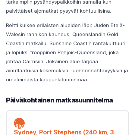
tärkeimpiin pysähdyspaikkoihin samalla kun
päivittäiset ajomatkat pysyvät kohtuullisina.
Reitti kulkee erilaisten alueiden läpi: Uuden Etelä-
Walesin rannikon kauneus, Queenslandin Gold
Coastin matkailu, Sunshine Coastin rantakulttuuri
ja lopuksi trooppinen Pohjois-Queensland, joka
johtaa Cairnsiin. Jokainen alue tarjoaa
ainutlaatuisia kokemuksia, luonnonnähtävyyksiä ja
omaleimaista kaupunkitunnelmaa.
Päiväkohtainen matkasuunnitelma
1.
päivä
Sydney, Port Stephens (240 km, 3