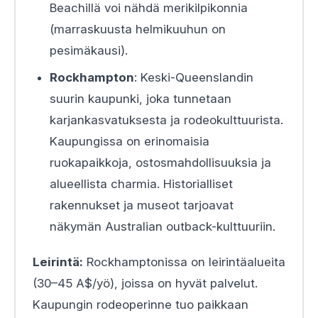
Beachillä voi nähdä merikilpikonnia
(marraskuusta helmikuuhun on
pesimäkausi).
Rockhampton
: Keski-Queenslandin
suurin kaupunki, joka tunnetaan
karjankasvatuksesta ja rodeokulttuurista.
Kaupungissa on erinomaisia
ruokapaikkoja, ostosmahdollisuuksia ja
alueellista charmia. Historialliset
rakennukset ja museot tarjoavat
näkymän Australian outback-kulttuuriin.
Leirintä:
Rockhamptonissa on leirintäalueita
(30–45 A$/yö), joissa on hyvät palvelut.
Kaupungin rodeoperinne tuo paikkaan