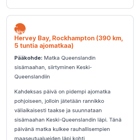
8.
päivä
Hervey Bay, Rockhampton (390 km,
5 tuntia ajomatkaa)
Pääkohde:
Matka Queenslandin
sisämaahan, siirtyminen Keski-
Queenslandiin
Kahdeksas päivä on pidempi ajomatka
pohjoiseen, jolloin jätetään rannikko
väliaikaisesti taakse ja suunnataan
sisämaahan Keski-Queenslandin läpi. Tänä
päivänä matka kulkee rauhallisempien
maaseutualueiden läpi kohti