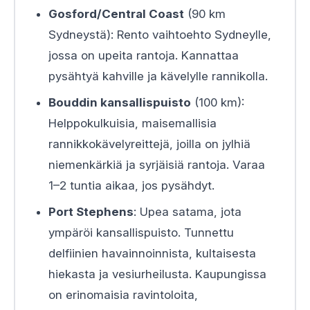
Gosford/Central Coast
(90 km
Sydneystä): Rento vaihtoehto Sydneylle,
jossa on upeita rantoja. Kannattaa
pysähtyä kahville ja kävelylle rannikolla.
Bouddin kansallispuisto
(100 km):
Helppokulkuisia, maisemallisia
rannikkokävelyreittejä, joilla on jylhiä
niemenkärkiä ja syrjäisiä rantoja. Varaa
1–2 tuntia aikaa, jos pysähdyt.
Port Stephens
: Upea satama, jota
ympäröi kansallispuisto. Tunnettu
delfiinien havainnoinnista, kultaisesta
hiekasta ja vesiurheilusta. Kaupungissa
on erinomaisia ravintoloita,