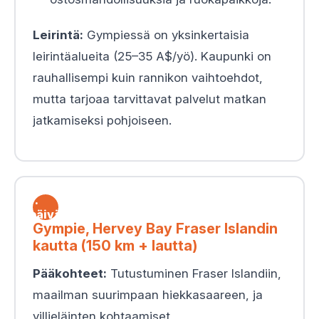
Leirintä:
Gympiessä on yksinkertaisia
leirintäalueita (25–35 A$/yö). Kaupunki on
rauhallisempi kuin rannikon vaihtoehdot,
mutta tarjoaa tarvittavat palvelut matkan
jatkamiseksi pohjoiseen.
7.
päivä
Gympie, Hervey Bay Fraser Islandin
kautta (150 km + lautta)
Pääkohteet:
Tutustuminen Fraser Islandiin,
maailman suurimpaan hiekkasaareen, ja
villieläinten kohtaamiset