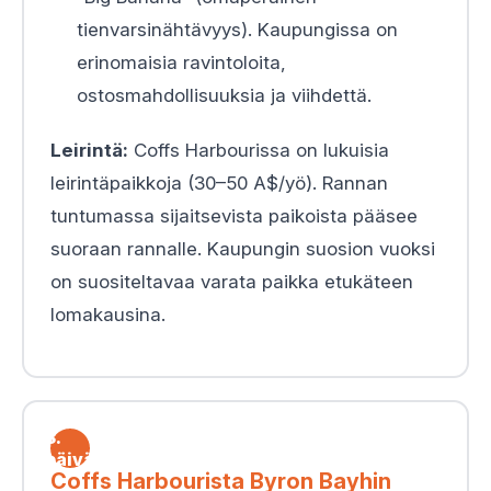
tienvarsinähtävyys). Kaupungissa on
erinomaisia ravintoloita,
ostosmahdollisuuksia ja viihdettä.
Leirintä:
Coffs Harbourissa on lukuisia
leirintäpaikkoja (30–50 A$/yö). Rannan
tuntumassa sijaitsevista paikoista pääsee
suoraan rannalle. Kaupungin suosion vuoksi
on suositeltavaa varata paikka etukäteen
lomakausina.
3.
päivä
Coffs Harbourista Byron Bayhin