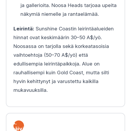
ja gallerioita. Noosa Heads tarjoaa upeita
näkymiä niemelle ja rantaelämää.
Leirintä:
Sunshine Coastin leirintäalueiden
hinnat ovat keskimäärin 30–50 A$/yö.
Noosassa on tarjolla sekä korkeatasoisia
vaihtoehtoja (50–70 A$/yö) että
edullisempia leirintäpaikkoja. Alue on
rauhallisempi kuin Gold Coast, mutta silti
hyvin kehittynyt ja varustettu kaikilla
mukavuuksilla.
6.
päivä