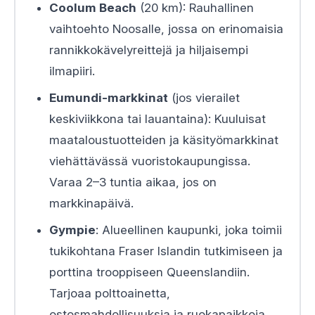
Coolum Beach
(20 km): Rauhallinen
vaihtoehto Noosalle, jossa on erinomaisia
rannikkokävelyreittejä ja hiljaisempi
ilmapiiri.
Eumundi-markkinat
(jos vierailet
keskiviikkona tai lauantaina): Kuuluisat
maataloustuotteiden ja käsityömarkkinat
viehättävässä vuoristokaupungissa.
Varaa 2–3 tuntia aikaa, jos on
markkinapäivä.
Gympie
: Alueellinen kaupunki, joka toimii
tukikohtana Fraser Islandin tutkimiseen ja
porttina trooppiseen Queenslandiin.
Tarjoaa polttoainetta,
ostosmahdollisuuksia ja ruokapaikkoja.