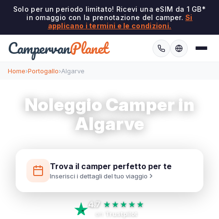
Solo per un periodo limitato! Ricevi una eSIM da 1 GB*
in omaggio con la prenotazione del camper.
Si
applicano i termini e le condizioni.
Campervan
Planet
Home
›
Portogallo
›
Algarve
Noleggio Camper in
Algarve
Trova il camper perfetto per te
Inserisci i dettagli del tuo viaggio
4.7
★★★★★
on
Trustpilot