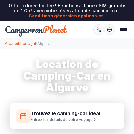
Offre à durée limitée ! Bénéficiez d'une eSIM gratuite
de 1 Go* avec votre réservation de camping-car.
Conditions générales applicables.
Campervan
Planet
Accueil
›
Portugal
›
Algarve
Location de
Camping-Car en
Algarve
Trouvez le camping-car idéal
Entrez les détails de votre voyage